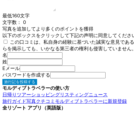
最低160文字
文字数：
0
写真を追加してより多くのポイントを獲得
以下のボックスをクリックして下記の声明に同意してくださ
この口コミは、私自身の経験に基づいた誠実な意見であ
らを掲示しても、いかなる第三者の権利も侵害していません
名
姓
Eメール
パスワードを作成する
旅行記を投稿する
モルディブトラベラーの使い方
日帰りツアー
ショッピング
リスティング
ニュース
旅行ガイド
写真
クチコミ
モルディブトラベラーに新規登録
全リゾート アプリ（英語版）