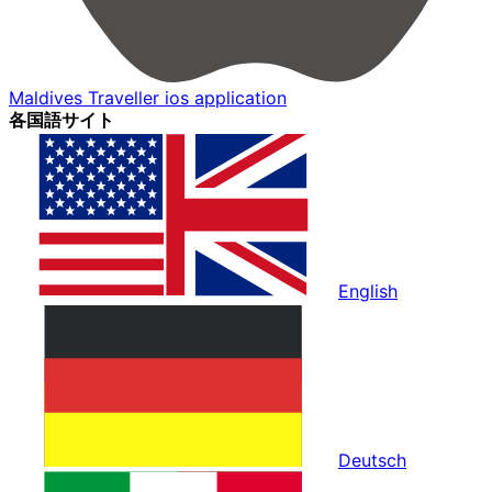
Maldives Traveller ios application
各国語サイト
English
Deutsch