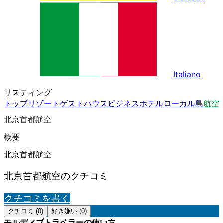
Italiano
リスティング
トップ
リゾート
ゲストハウス
ビジネスホテル
ローカル島
航空
北京首都航空
概要
北京首都航空
北京首都航空のクチコミ
クチコミを書く
クチコミ (0)
好き嫌い (0)
モルディブトラベラーの使い方