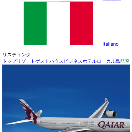
Italiano
リスティング
トップ
リゾート
ゲストハウス
ビジネスホテル
ローカル島
航空