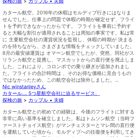
探検の旅
>
カップル • 夫婦
カタール航空。2016年の休暇はモルディブ行きにはなりま
せんでした。仕事上の問題で休暇の時期が確定せず、フライ
トを予約できなかったからです。 フライトを事前に予約す
ると大幅な割引が適用されることは周知の事実です。私は常
に 主要航空会社の運賃状況を監視し、休暇の時期が 決まる
のを待ちながら、さまざまな情報をチェックしていました。
8月の最安値運賃は オマーン航空でしたが、突然、同社がス
リランカ航空と提携し、マスカットからの直行便を廃止しま
した。これにより、コロンボでの乗り継ぎが追加されまし
た。フライトの合計時間は 、そのお得な価格に見合うもの
ではなかったため、この航空会社は除外しました。...
Nic winstanley
さん
カタール.... 5つ星航空会社に迫るサービス。
探検の旅
>
カップル • 夫婦
カタール航空との初めての経験は、今後のフライトに対する
非常に高い基準を確立しました。私はトムソン航空（当時フ
ァーストチョイス航空）がマンチェスターとマレ間の直行便
を運航していた頃から、モルディブへの往復便を利用してき