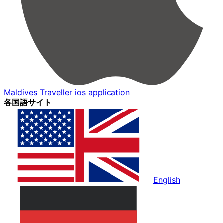
Maldives Traveller ios application
各国語サイト
English