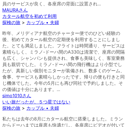
員のサービスが良く、各座席の背面に設置され...
MAURA
さん
カタール航空を初めて利用
探検の旅
>
カップル • 夫婦
昨年、メリディアナ航空のチャーター便でのひどい経験の
後、初めてカタール航空の定期便を利用することにしまし
た。とても満足しました。フライトは時間通り、サービスは
素晴らしく、ミラノ-ドーハ間のA330は清潔で、座席の間隔
も広く、シャンパンも提供され、食事も美味しく、客室乗務
員も親切でした。ミラノ-ドーハ間の飛行機はより小型でし
たが、真新しい個別モニターが装備され、数多くのゲーム、
食事、サービスも素晴らしかったです。帰りの便も行きと同
じ機体でした。今年の5月にも再び同社で予約しました。そ
の価値は十分にあります。...
simo1010
さん
いい旅だったが、５つ星ではない
探検の旅
>
カップル • 夫婦
私たちは去年の8月にカタール航空に搭乗しました。ミラン
からドーハまでは座席も快適だし、各座席にビデオが付いて