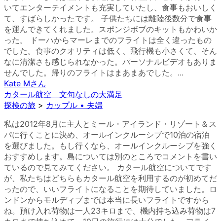
いてエンターテイメントも充実していたし、食事もおいしく
て、すばらしかったです。 子供たちには離陸後数分で食事
を運んできてくれました。スポンジボブのキットもかわいか
った。 ドーハからマーレまでのフライトは全く違ったもの
でした。食事のクオリティは低く、飛行機も小さくて、そん
なに清潔さも感じられなかった。パーソナルビデオもありま
せんでした。帰りのフライトはまあまあでした。...
Kate M
さん
カタール航空 文句なしの大満足
探検の旅
>
カップル • 夫婦
私は2012年8月に主人とミール・アイランド・リゾート＆ス
パに行くことに決め、オールインクルーシブで10泊の宿泊
を選びました。もし行くなら、オールインクルーシブを強く
おすすめします。島については別のところでコメントを書い
ているので見てみてください。 カタール航空についてです
が、私たちはどちらもカタール航空を利用するのが初めてだ
ったので、いいフライトになることを期待していました。ロ
ンドンからモルディブまでは本当に長いフライトですから
ね。預け入れ荷物は一人23キロまで、機内持ち込み荷物は7