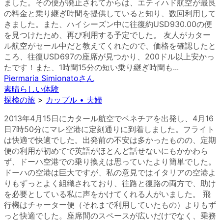
ました。その便が廃止されてからは、エティハド航空が最良
の料金と乗り継ぎ時間を提供していると知り、数回利用して
きました。また、ハイシーズン中に往復約USD930.00の便
を見つけたため、再び利用する予定でした。 友人がカター
ル航空がセール中だと教えてくれたので、価格を確認したと
ころ、往復USD697の座席が見つかり、200ドル以上安かっ
たです！また、1時間15分の短い乗り継ぎ時間も...
Piermaria Simionato
さん
素晴らしい体験
探検の旅
>
カップル • 夫婦
2013年4月15日にカタール航空でベネチアを出発し、4月16
日7時50分にマレ空港に定刻通りに到着しました。フライト
は快適で快適でした。出発前の不安は多かったものの、定期
便の利用が初めてで英語がほとんど話せないにもかかわら
ず、ドーハ空港での乗り換えは思っていたより簡単でした。
ドーハの空港は巨大ですが、私の意見ではイタリアの空港よ
りもずっとよく組織されており、往路と復路の両方で、助け
を必要としている私に声をかけてくれる人がいました。 飛
行機はチャーター便（それまで利用していたもの）よりもず
っと快適でした。座席間のスペースが広いだけでなく、乗務