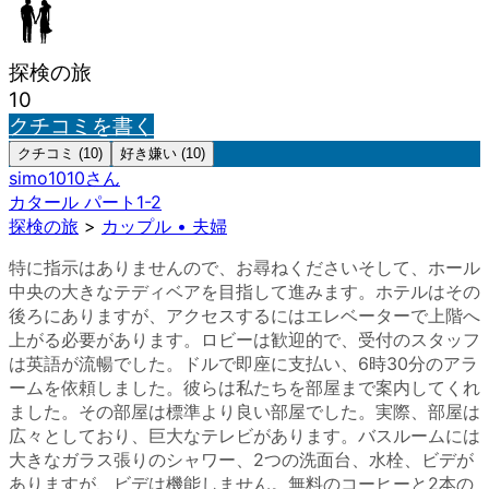
探検の旅
10
クチコミを書く
クチコミ (10)
好き嫌い (10)
simo1010
さん
カタール パート1-2
探検の旅
>
カップル • 夫婦
特に指示はありませんので、お尋ねくださいそして、ホール
中央の大きなテディベアを目指して進みます。ホテルはその
後ろにありますが、アクセスするにはエレベーターで上階へ
上がる必要があります。ロビーは歓迎的で、受付のスタッフ
は英語が流暢でした。ドルで即座に支払い、6時30分のアラ
ームを依頼しました。彼らは私たちを部屋まで案内してくれ
ました。その部屋は標準より良い部屋でした。実際、部屋は
広々としており、巨大なテレビがあります。バスルームには
大きなガラス張りのシャワー、2つの洗面台、水栓、ビデが
ありますが、ビデは機能しません。無料のコーヒーと2本の