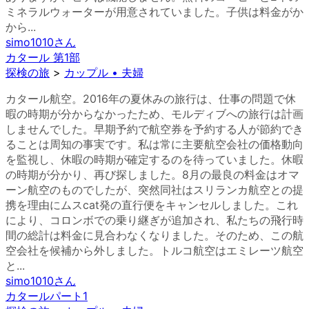
ミネラルウォーターが用意されていました。子供は料金がか
から...
simo1010
さん
カタール 第1部
探検の旅
>
カップル • 夫婦
カタール航空。2016年の夏休みの旅行は、仕事の問題で休
暇の時期が分からなかったため、モルディブへの旅行は計画
しませんでした。早期予約で航空券を予約する人が節約でき
ることは周知の事実です。私は常に主要航空会社の価格動向
を監視し、休暇の時期が確定するのを待っていました。休暇
の時期が分かり、再び探しました。8月の最良の料金はオマ
ーン航空のものでしたが、突然同社はスリランカ航空との提
携を理由にムスcat発の直行便をキャンセルしました。これ
により、コロンボでの乗り継ぎが追加され、私たちの飛行時
間の総計は料金に見合わなくなりました。そのため、この航
空会社を候補から外しました。トルコ航空はエミレーツ航空
と...
simo1010
さん
カタールパート1