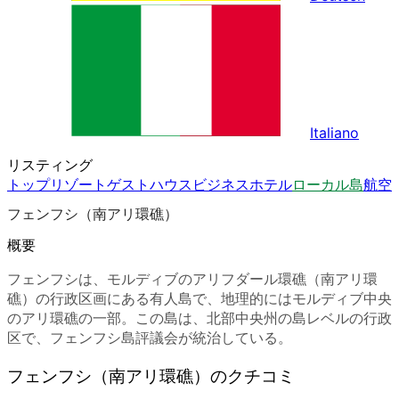
Italiano
リスティング
トップ
リゾート
ゲストハウス
ビジネスホテル
ローカル島
航空
フェンフシ（南アリ環礁）
概要
フェンフシは、モルディブのアリフダール環礁（南アリ環
礁）の行政区画にある有人島で、地理的にはモルディブ中央
のアリ環礁の一部。この島は、北部中央州の島レベルの行政
区で、フェンフシ島評議会が統治している。
フェンフシ（南アリ環礁）のクチコミ