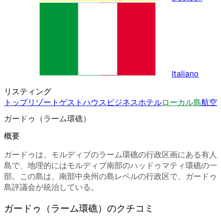
Italiano
リスティング
トップ
リゾート
ゲストハウス
ビジネスホテル
ローカル島
航空
ガードゥ（ラーム環礁）
概要
ガードゥは、モルディブのラーム環礁の行政区画にある有人
島で、地理的にはモルディブ南部のハッドゥマティ環礁の一
部。この島は、南部中央州の島レベルの行政区で、ガードゥ
島評議会が統治している。
ガードゥ（ラーム環礁）のクチコミ