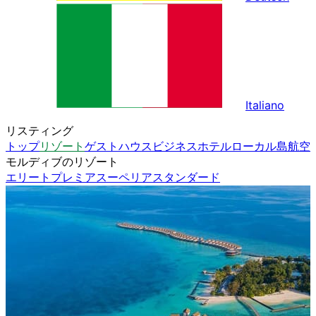
Italiano
リスティング
トップ
リゾート
ゲストハウス
ビジネスホテル
ローカル島
航空
モルディブのリゾート
エリート
プレミア
スーペリア
スタンダード