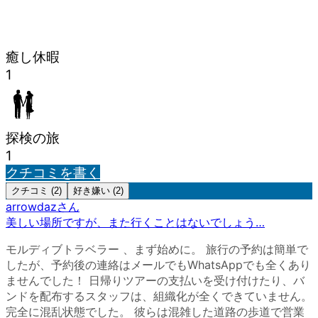
癒し休暇
1
探検の旅
1
クチコミを書く
クチコミ (2)
好き嫌い (2)
arrowdaz
さん
美しい場所ですが、また行くことはないでしょう…
モルディブトラベラー 、まず始めに。 旅行の予約は簡単で
したが、予約後の連絡はメールでもWhatsAppでも全くあり
ませんでした！ 日帰りツアーの支払いを受け付けたり、バ
ンドを配布するスタッフは、組織化が全くできていません。
完全に混乱状態でした。 彼らは混雑した道路の歩道で営業