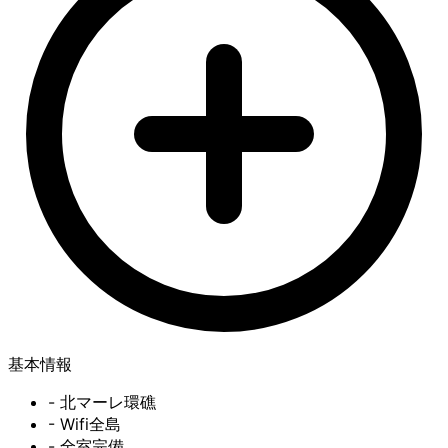
基本情報
- 北マーレ環礁
- Wifi全島
- 全室完備