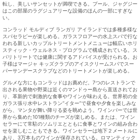
転し、美しいサンセットが満喫できる。プール、ジャグジー
はこの部屋のラグジュアリーな設備のほんの一部にすぎな
い。
コンラッド モルディブ ランガリ アイランドでは多種多様な
スパセラピーが楽しめる。ガラスフロアーの水上スパで行な
われる新しいカップルトリートメントメニューは幅広いホリ
スティック・ウェルネス・プログラムで構成されている。ス
パリトリートでは健康に関するアドバイスが受けられる。お
子様はマージャ キッズクラブのアイスクリームスパでスー
パーサンデースクラブなどのトリートメントが楽しめる。
グルメな方にもコンラッドはお薦めだ。7つのレストランで
出される果物や野菜は近くのマンドゥー島から直送されてお
り、革新的で刺激的な食事やワインが味わえる。世界初の全
ガラス張り水中レストラン“イター”で昼食や夕食を楽しみな
がら、マンタが舞い降りる姿を眺めよう。ワインバーでは世
界から集めた101種類のチーズが楽しめる。または、ワイン
セラーにて常駐のソムリエとともに食事とワインの組み合わ
せを楽しむこともできる。ワインセラーは地下２メートルに
あり、3万本ものワインが保存されている。ロマンティック