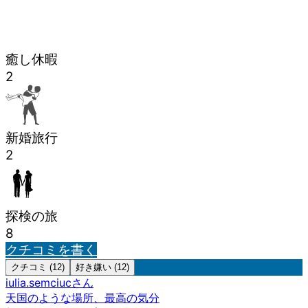
癒し休暇
2
新婚旅行
2
探検の旅
8
クチコミを書く
クチコミ (12)
好き嫌い (12)
iulia.semciuc
さん
天国のような場所、最高の気分