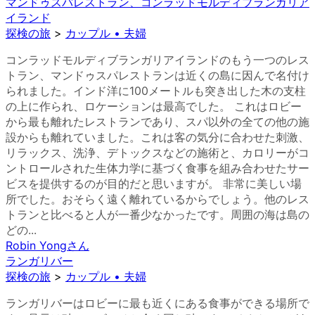
マンドゥスパレストラン、コンラッドモルディブランガリア
イランド
探検の旅
>
カップル • 夫婦
コンラッドモルディブランガリアイランドのもう一つのレス
トラン、マンドゥスパレストランは近くの島に因んで名付け
られました。インド洋に100メートルも突き出した木の支柱
の上に作られ、ロケーションは最高でした。 これはロビー
から最も離れたレストランであり、スパ以外の全ての他の施
設からも離れていました。これは客の気分に合わせた刺激、
リラックス、洗浄、デトックスなどの施術と、カロリーがコ
ントロールされた生体力学に基づく食事を組み合わせたサー
ビスを提供するのが目的だと思いますが。 非常に美しい場
所でした。おそらく遠く離れているからでしょう。他のレス
トランと比べると人が一番少なかったです。周囲の海は島の
どの...
Robin Yong
さん
ランガリバー
探検の旅
>
カップル • 夫婦
ランガリバーはロビーに最も近くにある食事ができる場所で