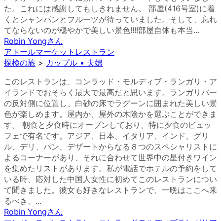
た。これには感謝してもしきれません。 部屋(416号室)に着
くとシャンパンとフルーツが待っていました。そして、忘れ
てならないのが穏やかで美しい景色!!!!部屋自体も本当...
Robin Yong
さん
アトールマーケットレストラン
探検の旅
>
カップル • 夫婦
このレストランは、コンラッド・モルディブ・ランガリ・ア
イランドでおそらく最大で最高だと思います。ランガリバー
の反対側に位置し、白砂の床でラグーンに囲まれた美しい景
色が楽しめます。屋内か、屋外の木陰かを選ぶことができま
す。 朝食と夕食時にオープンしており、特に夕食のビュッ
フェで有名です。アジア、日本、イタリア、インド、グリ
ル、デリ、パン、デザートからなる８つのスペシャリストに
よるコーナーがあり、それに合わせて世界中の星付きワイン
を集めたリストがあります。私が電話でホテルの予約をして
いる時、応対した中国人女性に初めてこのレストランについ
て聞きました。彼女も好きなレストランで、一晩はここへ来
るべき、...
Robin Yong
さん