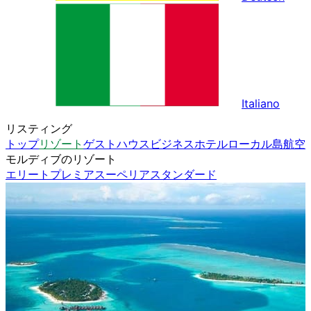
Italiano
リスティング
トップ
リゾート
ゲストハウス
ビジネスホテル
ローカル島
航空
モルディブのリゾート
エリート
プレミア
スーペリア
スタンダード