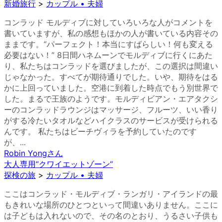
新婚旅行
>
カップル • 夫婦
コンラッド モルディブに対していろいろな人がコメントを
書いていますが、私の感想もほかの人が書いている内容その
ままです。“パーフェクト！本当にすばらしい！何も変える
必要はない！” 8日間ハネムーンでモルディブに行くにあた
り、私たちはコンラッドを選びましたが、この選択は間違い
じゃなかった。すべてが期待通りでした。いや、期待をはる
かに上回っていました。空港に到着した時点でもう別世界で
した。まるで王族のようです。モルディビアン・エアタクシ
ーのコンラッドラウンジはマッサージ、フルーツ、いい香り
がする冷たいタオルなどハイクラスのサービスが受けられる
んです。 私たちはビーチヴィラを予約していたのです
が、...
Robin Yong
さん
大人専用“クワイエットゾーン”
探検の旅
>
カップル • 夫婦
ここはコンラッド・モルディブ・ランガリ・アイランドの最
もきれいな場所のひとつといって間違いありません。ここに
は子どもは入れないので、その名のとおり、うるさい子供も