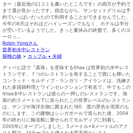
ター（最近他の口コミを書いたところです）の両方が予約で
きて運が良かったです。残念ながら、サンセットグリルは予
約でいっぱいだったので利用することができませんでした。
今年の8月はそれほどハイシーズンでもなく、ホテルは半分
が空いているようでした。きっと夏休みの終盤で、多くのヨ
ーロッ...
Robin Yong
さん
世界初水中レストラン
探検の旅
>
カップル • 夫婦
ディベヒ語で『真珠』を意味するIthaa は世界初の水中レス
トランです。７つのレストランを有することで賞にも輝いた
コンラッド・モルディブ・ランガリ・アイランドは、洗練さ
れた多国籍料理とワインセレクションで有名で、中でもこの
Ithaa水中レストランは彼らの一押しのレストランです。海
面の約５メートル下に造られたこの世界レベルのレストラン
は、サンゴや海洋生物に囲まれた180 度の景色を現実のも
のにします。この建物はシンガポールで造られた後、2004
年の終わりに輸送船に乗せられてモルディブに到着し、
2005年にオープンしました。5メートル×9メートルのアク
リル製で、14テーブルを備えた大変高級なレスト...