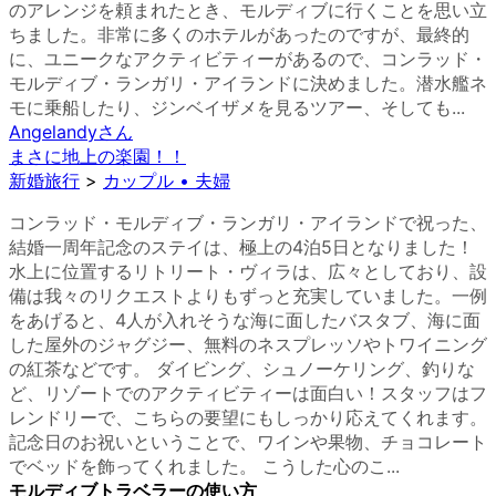
のアレンジを頼まれたとき、モルディブに行くことを思い立
ちました。非常に多くのホテルがあったのですが、最終的
に、ユニークなアクティビティーがあるので、コンラッド・
モルディブ・ランガリ・アイランドに決めました。潜水艦ネ
モに乗船したり、ジンベイザメを見るツアー、そしても...
Angelandy
さん
まさに地上の楽園！！
新婚旅行
>
カップル • 夫婦
コンラッド・モルディブ・ランガリ・アイランドで祝った、
結婚一周年記念のステイは、極上の4泊5日となりました！
水上に位置するリトリート・ヴィラは、広々としており、設
備は我々のリクエストよりもずっと充実していました。一例
をあげると、4人が入れそうな海に面したバスタブ、海に面
した屋外のジャグジー、無料のネスプレッソやトワイニング
の紅茶などです。 ダイビング、シュノーケリング、釣りな
ど、リゾートでのアクティビティーは面白い！スタッフはフ
レンドリーで、こちらの要望にもしっかり応えてくれます。
記念日のお祝いということで、ワインや果物、チョコレート
でベッドを飾ってくれました。 こうした心のこ...
モルディブトラベラーの使い方