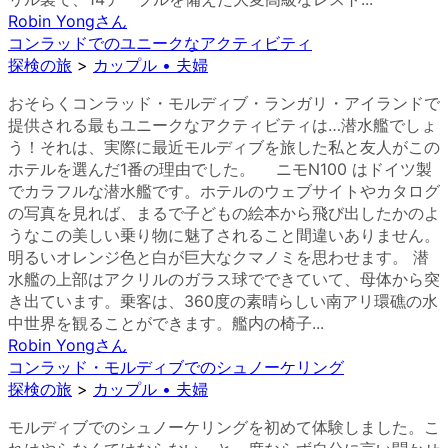
Robin Yong
さん
コンラッドでのユニークなアクティビティ
探検の旅
>
カップル • 夫婦
おそらくコンラッド・モルディブ・ランガリ・アイランドで
提供される最もユニークなアクティビティは…潜水艦でしょ
う！それは、実際に最近モルディブを旅した私と友人がこの
ホテルを選んだ1番の理由でした。 ニモN100 はドイツ製
でカラフルな潜水艦です。ホテルのウェブサイトやカタログ
の写真を見れば、まるで子どもの絵本から飛び出したかのよ
うなこの美しい乗り物に魅了されること間違いありません。
明るいオレンジ色と白が巨大なクマノミを思わせます。 潜
水艦の上部はアクリルのガラス球でできていて、母体から突
き出ています。乗客は、360度の素晴らしい南アリ環礁の水
中世界を観ることができます。艦内の椅子...
Robin Yong
さん
コンラッド・モルディブでのシュノーケリング
探検の旅
>
カップル • 夫婦
モルディブでのシュノーケリングを初めて体験しました。こ