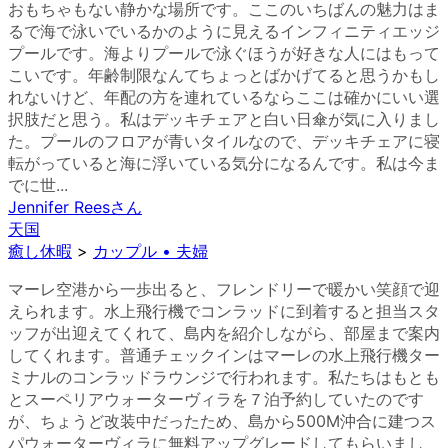
おもちゃもない静かな場所です。ここのいちばんの魅力はま
るで海で泳いでいるかのように見えるインフィニティエッジ
プールです。海よりプールで泳ぐほうが好きな人にはもって
こいです。年齢制限なんてちょっとばかげてると思うかもし
れないけど、年配の方を連れているならここは確かにいい選
択肢だと思う。私はデッキチェアと白い日傘が気に入りまし
た。プールのフロアが青いタイルなので、デッキチェアに寝
転がっていると海に浮いている気分になるんです。私は今ま
でに世...
Jennifer Rees
さん
天国
癒し休暇
>
カップル • 夫婦
マーレ空港から一歩出ると、フレンドリーで暖かい笑顔で迎
えられます。水上飛行機でコンラッドに到着すると担当スタ
ッフが出迎えてくれて、島内を紹介しながら、部屋まで案内
してくれます。普通チェックインはマーレの水上飛行機ター
ミナルのコンラッドラウンジで行われます。私たちはもとも
とスーペリアウォーターヴィラを７泊予約していたのです
が、ちょうど改装中だったため、島から500M沖合に建つス
パウォーターヴィラに無料アップグレードしてもらいまし