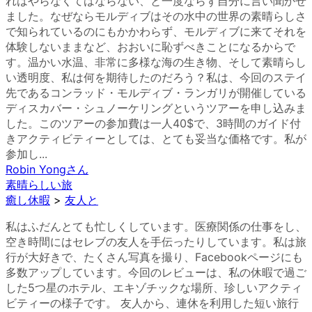
れはやらなくてはならない、と一度ならず自分に言い聞かせ
ました。なぜならモルディブはその水中の世界の素晴らしさ
で知られているのにもかかわらず、モルディブに来てそれを
体験しないままなど、おおいに恥ずべきことになるからで
す。温かい水温、非常に多様な海の生き物、そして素晴らし
い透明度、私は何を期待したのだろう？私は、今回のステイ
先であるコンラッド・モルディブ・ランガリが開催している
ディスカバー・シュノーケリングというツアーを申し込みま
した。このツアーの参加費は一人40$で、3時間のガイド付
きアクティビティーとしては、とても妥当な価格です。私が
参加し...
Robin Yong
さん
素晴らしい旅
癒し休暇
>
友人と
私はふだんとても忙しくしています。医療関係の仕事をし、
空き時間にはセレブの友人を手伝ったりしています。私は旅
行が大好きで、たくさん写真を撮り、Facebookページにも
多数アップしています。今回のレビューは、私の休暇で過ご
した5つ星のホテル、エキゾチックな場所、珍しいアクティ
ビティーの様子です。 友人から、連休を利用した短い旅行