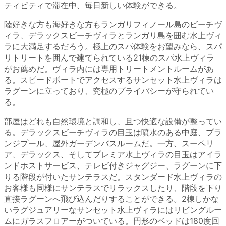
ティビティで滞在中、毎日新しい体験ができる。
陸好きな方も海好きな方もランガリフィノール島のビーチヴ
ィラ、デラックスビーチヴィラとランガリ島を囲む水上ヴィ
ラに大満足するだろう。極上のスパ体験をお望みなら、スパ
リトリートを囲んで建てられている21棟のスパ水上ヴィラ
がお薦めだ。ヴィラ内には専用トリートメントルームがあ
る。スピードボートでアクセスするサンセット水上ヴィラは
ラグーンに立っており、究極のプライバシーが守られてい
る。
部屋はどれも自然環境と調和し、且つ快適な設備が整ってい
る。デラックスビーチヴィラの目玉は噴水のある中庭、プラ
ンジプール、屋外ガーデンバスルームだ。一方、スーペリ
ア、デラックス、そしてプレミア水上ヴィラの目玉はアイラ
ンドホストサービス、テレビ付きジャグジー、ラグーンに下
りる階段が付いたサンテラスだ。スタンダード水上ヴィラの
お客様も同様にサンテラスでリラックスしたり、階段を下り
直接ラグーンへ飛び込んだりすることができる。2棟しかな
いラグジュアリーなサンセット水上ヴィラにはリビングルー
ムにガラスフロアーがついている。円形のベッドは180度回