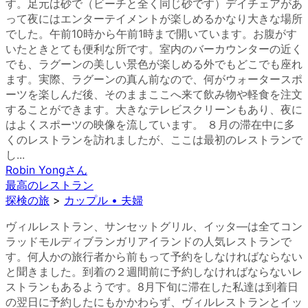
す。足元は砂で（ビーチと全く同じ砂です）デイチェアがあ
って夜にはエンターテイメントが楽しめるかなり大きな場所
でした。午前10時から午前1時まで開いています。お腹がす
いたときとても便利な所です。室内のバーカウンターの近く
でも、ラグーンの美しい景色が楽しめる外でもどこでも座れ
ます。実際、ラグーンの真ん前なので、何がウォータースポ
ーツを楽しんだ後、そのままここへ来て飲み物や軽食を注文
することができます。大きなテレビスクリーンもあり、夜に
はよくスポーツの映像を流しています。 ８月の滞在中に多
くのレストランを訪れましたが、ここは最初のレストランで
し...
Robin Yong
さん
最高のレストラン
探検の旅
>
カップル • 夫婦
ヴィルレストラン、サンセットグリル、イッタ―は全てコン
ラッドモルディブランガリアイランドの人気レストランで
す。何人かの旅行者から前もって予約をしなければならない
と聞きました。到着の２週間前に予約しなければならないレ
ストランもあるようです。8月下旬に滞在した私達は到着日
の翌日に予約したにもかかわらず、ヴィルレストランとイッ