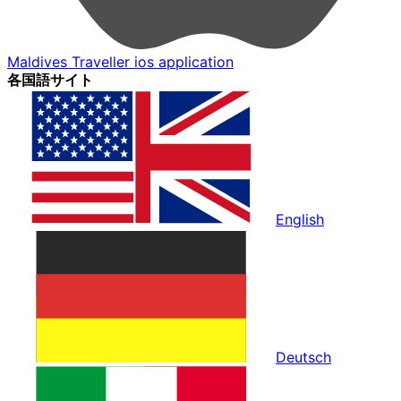
Maldives Traveller ios application
各国語サイト
English
Deutsch