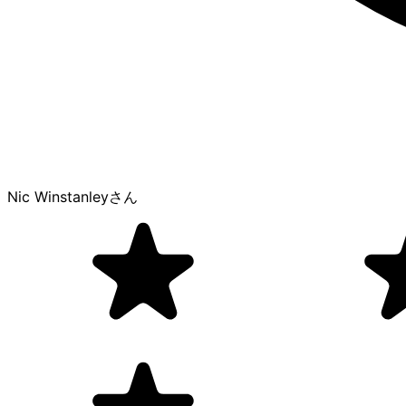
Nic Winstanley
さん