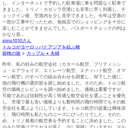
し、インターネットで予約した駐車場に車を問題なく駐車で
きました。トリノ・カゼッラ空港にも非常に早く到着し、チ
ェックイン後、空港内を少し見学できました。今年は空港の
一部が工事中だったため、免税店でのショッピングを十分に
楽しむことができませんでした。パスポートチェックの列は
かなり長...
simo1010
さん
トルコがヨーロッパとアジアを結ぶ橋
探検の旅
>
カップル • 夫婦
昨年、私の好みの航空会社（カタール航空、ブリティッシ
ュ・エアウェイズ、エミレーツ航空、エティハド航空、オマ
ーン航空）のすべての組み合わせを調査し、却下した後に、
他の飛行機の選択肢を探し始めました。そのため、トルコ航
空の価格とレビューを調べ始めました。価格は重要ですが、
可能であれば信頼性が高く快適な航空会社を選ぶことを優先
し、市場で最も安い価格よりも数時間の飛行時間でもその航
空会社を選ぶようにしています。トルコ航空の提案は興味深
く、飛行時間も私たちのニーズにぴったりでした。そのた
め、トリノ発着の航空券を予約することに決めました。この
小さな空港はアクセスが良く、少し混雑していますが、マル