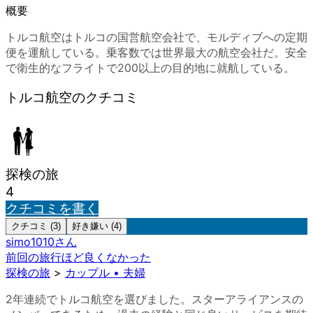
概要
トルコ航空はトルコの国営航空会社で、モルディブへの定期
便を運航している。乗客数では世界最大の航空会社だ。安全
で衛生的なフライトで200以上の目的地に就航している。
トルコ航空のクチコミ
探検の旅
4
クチコミを書く
クチコミ (3)
好き嫌い (4)
simo1010
さん
前回の旅行ほど良くなかった
探検の旅
>
カップル • 夫婦
2年連続でトルコ航空を選びました。スターアライアンスの