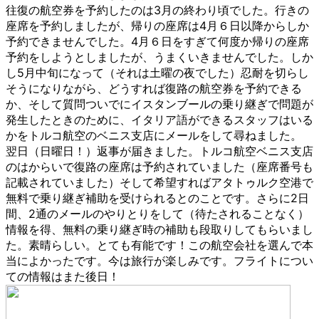
往復の航空券を予約したのは3月の終わり頃でした。行きの
座席を予約しましたが、帰りの座席は4月６日以降からしか
予約できませんでした。4月６日をすぎて何度か帰りの座席
予約をしようとしましたが、うまくいきませんでした。しか
し5月中旬になって（それは土曜の夜でした）忍耐を切らし
そうになりながら、どうすれば復路の航空券を予約できる
か、そして質問ついでにイスタンブールの乗り継ぎで問題が
発生したときのために、イタリア語ができるスタッフはいる
かをトルコ航空のベニス支店にメールをして尋ねました。
翌日（日曜日！）返事が届きました。トルコ航空ベニス支店
のはからいで復路の座席は予約されていました（座席番号も
記載されていました）そして希望すればアタトゥルク空港で
無料で乗り継ぎ補助を受けられるとのことです。さらに2日
間、2通のメールのやりとりをして（待たされることなく）
情報を得、無料の乗り継ぎ時の補助も段取りしてもらいまし
た。素晴らしい。とても有能です！この航空会社を選んで本
当によかったです。今は旅行が楽しみです。フライトについ
ての情報はまた後日！