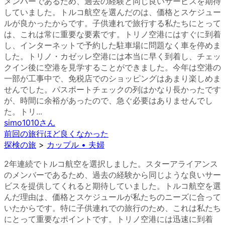
メンバーであるため、過去の経験と同じ良いサービスを期待
していました。トルコ航空を選んだのは、価格とスケジュー
ルが良かったからです。子供連れで旅行する私たちにとって
は、これは常に重要な要素です。トリノ空港にはすぐに到着
し、インターネットで予約した駐車場に問題なく車を停めま
した。トリノ・カゼッレ空港には本当に早く到着し、チェッ
クイン後に空港を見学することができました。今年は空港の
一部が工事中で、免税店でのショッピングはあまり楽しめま
せんでした。パスポートチェックの列はかなり長かったです
が、時間に余裕があったので、急ぐ必要はありませんでし
た。トリ...
simo1010
さん
前回の旅行ほど良くなかった
探検の旅
>
カップル • 夫婦
2年連続でトルコ航空を選択しました。スターアライアンス
のメンバーであるため、過去の経験から同じような良いサー
ビスを提供してくれると期待していました。トルコ航空を選
んだ理由は、価格とスケジュールが私たちのニーズに合って
いたからです。特に子供連れでの旅行のため、これは私たち
にとって重要なポイントです。トリノ空港には迅速に到着