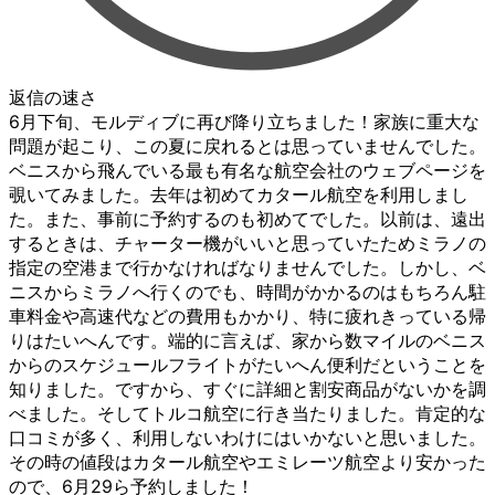
返信の速さ
6月下旬、モルディブに再び降り立ちました！家族に重大な
問題が起こり、この夏に戻れるとは思っていませんでした。
ベニスから飛んでいる最も有名な航空会社のウェブページを
覗いてみました。去年は初めてカタール航空を利用しまし
た。また、事前に予約するのも初めてでした。以前は、遠出
するときは、チャーター機がいいと思っていたためミラノの
指定の空港まで行かなければなりませんでした。しかし、ベ
ニスからミラノへ行くのでも、時間がかかるのはもちろん駐
車料金や高速代などの費用もかかり、特に疲れきっている帰
りはたいへんです。端的に言えば、家から数マイルのベニス
からのスケジュールフライトがたいへん便利だということを
知りました。ですから、すぐに詳細と割安商品がないかを調
べました。そしてトルコ航空に行き当たりました。肯定的な
口コミが多く、利用しないわけにはいかないと思いました。
その時の値段はカタール航空やエミレーツ航空より安かった
ので、6月29ら予約しました！