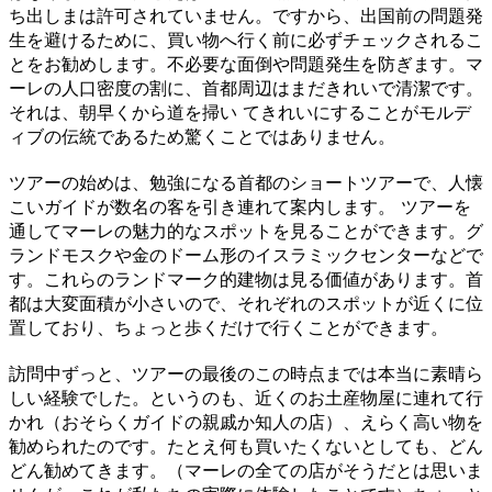
ち出しまは許可されていません。ですから、出国前の問題発
生を避けるために、買い物へ行く前に必ずチェックされるこ
とをお勧めします。不必要な面倒や問題発生を防ぎます。マ
ーレの人口密度の割に、首都周辺はまだきれいで清潔です。
それは、朝早くから道を掃い てきれいにすることがモルデ
ィブの伝統であるため驚くことではありません。
ツアーの始めは、勉強になる首都のショートツアーで、人懐
こいガイドが数名の客を引き連れて案内します。 ツアーを
通してマーレの魅力的なスポットを見ることができます。グ
ランドモスクや金のドーム形のイスラミックセンターなどで
す。これらのランドマーク的建物は見る価値があります。首
都は大変面積が小さいので、それぞれのスポットが近くに位
置しており、ちょっと歩くだけで行くことができます。
訪問中ずっと、ツアーの最後のこの時点までは本当に素晴ら
しい経験でした。というのも、近くのお土産物屋に連れて行
かれ（おそらくガイドの親戚か知人の店）、えらく高い物を
勧められたのです。たとえ何も買いたくないとしても、どん
どん勧めてきます。（マーレの全ての店がそうだとは思いま