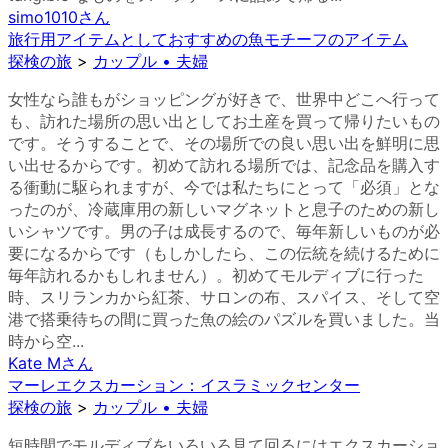
simo1010
さん
旅行用アイテムとしておすすめの魚モチーフのアイテム
探検の旅
>
カップル • 夫婦
女性なら誰もがショッピングが好きで、世界中どこへ行って
も、訪れた場所の思い出としてお土産を買って帰りたいもの
です。そうすることで、その場所での良い思い出を鮮明に思
い出せるからです。初めて訪れる場所では、記念品を購入す
る衝動に駆られますが、今では私たちにとって「必須」とな
ったのが、冷蔵庫用の新しいマグネットと息子のための新し
いシャツです。男の子は成長するので、毎年新しいものが必
要になるからです（もしかしたら、この伝統を続けるために
毎年訪れるかもしれません）。初めてモルディブに行った
時、スリランカから紅茶、サロンの布、スパイス、そして空
港で搭乗待ちの間に買った魚の絵のパズルを買いました。当
時から空...
Kate M
さん
マーレエクスカーション：イスラミックセンター
探検の旅
>
カップル • 夫婦
短時間でモルディブをいろいろ見て回るにはエクスカーショ