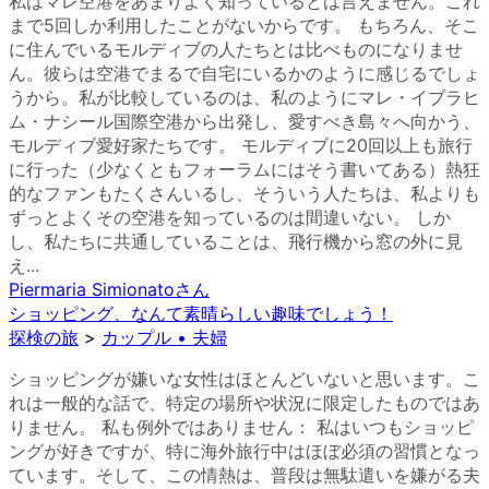
私はマレ空港をあまりよく知っているとは言えません。これ
まで5回しか利用したことがないからです。 もちろん、そこ
に住んでいるモルディブの人たちとは比べものになりませ
ん。彼らは空港でまるで自宅にいるかのように感じるでしょ
うから。私が比較しているのは、私のようにマレ・イブラヒ
ム・ナシール国際空港から出発し、愛すべき島々へ向かう、
モルディブ愛好家たちです。 モルディブに20回以上も旅行
に行った（少なくともフォーラムにはそう書いてある）熱狂
的なファンもたくさんいるし、そういう人たちは、私よりも
ずっとよくその空港を知っているのは間違いない。 しか
し、私たちに共通していることは、飛行機から窓の外に見
え...
Piermaria Simionato
さん
ショッピング、なんて素晴らしい趣味でしょう！
探検の旅
>
カップル • 夫婦
ショッピングが嫌いな女性はほとんどいないと思います。こ
れは一般的な話で、特定の場所や状況に限定したものではあ
りません。 私も例外ではありません： 私はいつもショッピ
ングが好きですが、特に海外旅行中はほぼ必須の習慣となっ
ています。そして、この情熱は、普段は無駄遣いを嫌がる夫