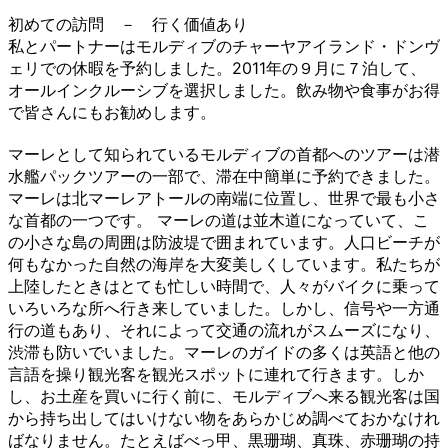
初めての訪問 － 行く価値あり
私とパートナーはモルディブのチャーヤアイランド・ドンヴ
ェリでの休暇を予約しました。2011年の９月に７泊して、
オールインクルーシブを選択しました。飲み物や食事がお得
で皆さんにもお勧めします。
マーレとして知られているモルディブの首都へのツアーは潜
水艦パックツアーの一部で、滞在中簡単に予約できました。
マーレは北マーレアトールの南端に位置し、世界で最も小さ
な首都の一つです。 マーレの道は並木道になっていて、こ
の小さな島の周囲は防波堤で囲まれています。人口ビーチが
何もなかった自然の海岸を大変美しくしています。私たちが
上陸したときはとても忙しい時間で、人々がバイクに乗って
いろいろな所へ行き来していました。しかし、信号や一方通
行の道もあり、それによって交通の流れがスムーズになり、
渋滞も防いでいました。マーレのガイドの多くは英語と他の
言語を操り観光客を観光スポットに連れて行きます。しか
し、お土産を買いに行く前に、モルディブへ来る観光客は国
から持ち出してはいけない物をあらかじめ調べておかなけれ
ばなりません。たとえばべっ甲、黒珊瑚、真珠、赤珊瑚の持