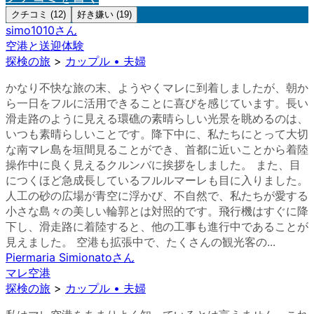
クチコミ (12)
好き嫌い (19)
simo1010
さん
空港と送迎体験
探検の旅
>
カップル • 夫婦
かなり不快な旅の末、ようやくマレに到着しましたが、朝か
ら一日をフルに活用できることに喜びを感じています。長い
滑走路のように見える環礁の素晴らしい光景を眺めるのは、
いつも素晴らしいことです。降下中に、私たちにとって大切
な南マレ島を垣間見ることができ、首都に近いことから着陸
操作中に良く見えるクルンバに挨拶をしました。 また、目
につくほど急成長しているフルルマーレも目に入りました。
人工の砂の広場が青空に浮かび、不自然で、私たちが愛する
小さな島々の美しい輪郭とは対照的です。飛行機はすぐに降
下し、滑走路に着陸すると、他の工事も進行中であることが
見えました。 空港も拡張中で、たくさんの観光客の...
Piermaria Simionato
さん
マレ空港
探検の旅
>
カップル • 夫婦