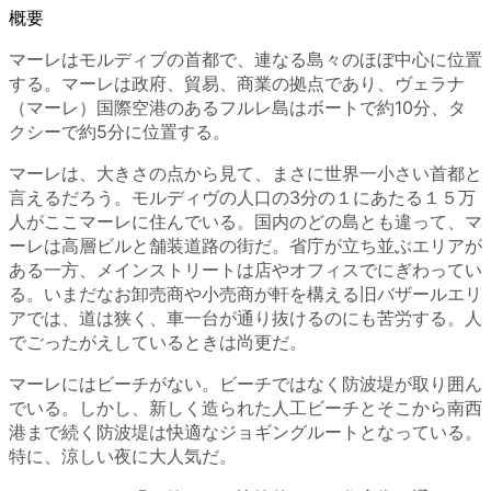
概要
マーレはモルディブの首都で、連なる島々のほぼ中心に位置
する。マーレは政府、貿易、商業の拠点であり、ヴェラナ
（マーレ）国際空港のあるフルレ島はボートで約10分、タ
クシーで約5分に位置する。
マーレは、大きさの点から見て、まさに世界一小さい首都と
言えるだろう。モルディヴの人口の3分の１にあたる１５万
人がここマーレに住んでいる。国内のどの島とも違って、マ
ーレは高層ビルと舗装道路の街だ。省庁が立ち並ぶエリアが
ある一方、メインストリートは店やオフィスでにぎわってい
る。いまだなお卸売商や小売商が軒を構える旧バザールエリ
アでは、道は狭く、車一台が通り抜けるのにも苦労する。人
でごったがえしているときは尚更だ。
マーレにはビーチがない。ビーチではなく防波堤が取り囲ん
でいる。しかし、新しく造られた人工ビーチとそこから南西
港まで続く防波堤は快適なジョギングルートとなっている。
特に、涼しい夜に大人気だ。