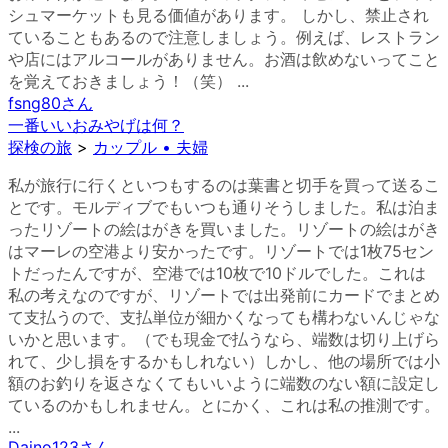
シュマーケットも見る価値があります。 しかし、禁止され
ていることもあるので注意しましょう。例えば、レストラン
や店にはアルコールがありません。お酒は飲めないってこと
を覚えておきましょう！（笑） ...
fsng80
さん
一番いいおみやげは何？
探検の旅
>
カップル • 夫婦
私が旅行に行くといつもするのは葉書と切手を買って送るこ
とです。モルディブでもいつも通りそうしました。私は泊ま
ったリゾートの絵はがきを買いました。リゾートの絵はがき
はマーレの空港より安かったです。リゾートでは1枚75セン
トだったんですが、空港では10枚で10ドルでした。これは
私の考えなのですが、リゾートでは出発前にカードでまとめ
て支払うので、支払単位が細かくなっても構わないんじゃな
いかと思います。（でも現金で払うなら、端数は切り上げら
れて、少し損をするかもしれない）しかし、他の場所では小
額のお釣りを返さなくてもいいように端数のない額に設定し
ているのかもしれません。とにかく、これは私の推測です。
...
Daino123
さん