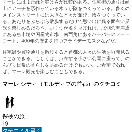
マーレにはまだ緑と静けさが比較的ある。住宅街の通りは頭
上にアーチを形作っている木々が陰をつくっている。多くの
メインストリートには大きな木々が並び、陰をつくってい
る。あたりをぶらぶら散歩するだけで思い出に残る面白い景
観を楽しめるだろう。いくつか名を挙げれば、北側の海岸通
にある魚市場や国産物市場、南西角にあるハーバーのフート
コート、400年の歴史を持つフライデーモスクなどだ。
住宅街や買物通りを散歩すると首都の人々の生活を垣間見る
ことができる。もしくは、点在する小さい公園に座って、の
んびり日常の暮らしを眺めるだけでもいい。ご希望であれ
ば、マーレ観光を楽しむこともできる。
マーレ シティ（モルディブの首都）のクチコミ
探検の旅
19
クチコミを書く