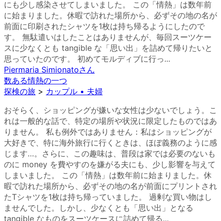
にも少し感染させてしまいました。 この「情熱」は数年前
に始まりました。休暇で訪れた場所から、必ずその地の名が
前面に印刷されたシャツを1枚は持ち帰るようにしたので
す。 無駄遣いはしたことはありませんが、毎回スーツケー
スに少なくとも tangible な「思い出」を詰めて帰りたいと
思っていたのです。 初めてモルディブに行っ...
Piermaria Simionato
さん
数ある情熱の一つ
探検の旅
>
カップル • 夫婦
おそらく、ショッピングが嫌いな女性は少ないでしょう。こ
れは一般的な話で、特定の場所や状況に限定したものではあ
りません。 私も例外ではありません：私はショッピングが
大好きで、特に海外旅行に行くときは、ほぼ義務のように感
じます…。さらに、この趣味は、普段は家では必要のないも
のに money を費やすのを嫌がる夫にも、少し影響を与えて
しまいました。 この「情熱」は数年前に始まりました。休
暇で訪れた場所から、必ずその地の名が前面にプリントされ
たTシャツを1枚は持ち帰っていました。 過剰な買い物はし
ませんでした。しかし、少なくとも「思い出」となる
tangible なものをスーツケースに詰めて帰る...