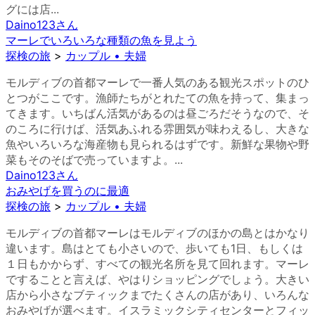
グには店...
Daino123
さん
マーレでいろいろな種類の魚を見よう
探検の旅
>
カップル • 夫婦
モルディブの首都マーレで一番人気のある観光スポットのひ
とつがここです。漁師たちがとれたての魚を持って、集まっ
てきます。いちばん活気があるのは昼ごろだそうなので、そ
のころに行けば、活気あふれる雰囲気が味わえるし、大きな
魚やいろいろな海産物も見られるはずです。新鮮な果物や野
菜もそのそばで売っていますよ。...
Daino123
さん
おみやげを買うのに最適
探検の旅
>
カップル • 夫婦
モルディブの首都マーレはモルディブのほかの島とはかなり
違います。島はとても小さいので、歩いても1日、もしくは
１日もかからず、すべての観光名所を見て回れます。マーレ
ですることと言えば、やはりショッピングでしょう。大きい
店から小さなブティックまでたくさんの店があり、いろんな
おみやげが選べます。イスラミックシティセンターとフィッ