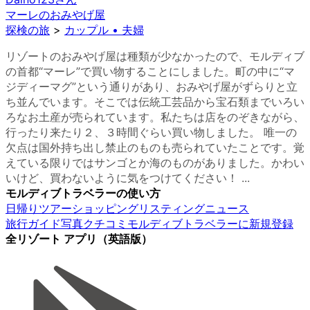
マーレのおみやげ屋
探検の旅
>
カップル • 夫婦
リゾートのおみやげ屋は種類が少なかったので、モルディブ
の首都“マーレ”で買い物することにしました。町の中に“マ
ジディーマグ”という通りがあり、おみやげ屋がずらりと立
ち並んでいます。そこでは伝統工芸品から宝石類までいろい
ろなお土産が売られています。私たちは店をのぞきながら、
行ったり来たり２、３時間ぐらい買い物しました。 唯一の
欠点は国外持ち出し禁止のものも売られていたことです。覚
えている限りではサンゴとか海のものがありました。かわい
いけど、買わないように気をつけてください！ ...
モルディブトラベラーの使い方
日帰りツアー
ショッピング
リスティング
ニュース
旅行ガイド
写真
クチコミ
モルディブトラベラーに新規登録
全リゾート アプリ（英語版）