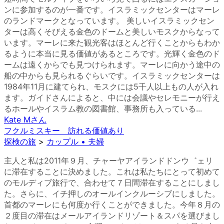
ンに参加するのが一番です。イスラミックセンターはマーレ
のランドマークとなっています。 美しいイスラミックセン
ターは高くそびえる金色のドームと美しいモスクからなって
います。マーレに来た観光客はほとんど行くことからもわか
るように本当に見る価値があるところです。光輝く金色のド
ームは遠くからでも見つけられます。マーレに向かう途中の
船の中からも見られるぐらいです。イスラミックセンターは
1984年11月に建てられ、モスクには5千人以上もの人が入れ
ます。ガイドさんによると、中には会議やセレモニーが行え
るホールやイスラム教の図書館、事務所も入っている...
Kate M
さん
フクルミスキー 訪れる価値あり
探検の旅
>
カップル • 夫婦
主人と私は2011年９月、チャーヤアイランドドンウ゛ェリ
に滞在することに決めました。これは私たちにとって初めて
のモルディブ旅行で、合わせて７日間滞在することにしまし
た。さらに、イチ押しのオールインクルーシブにしました。
首都のマーレにも何度か行くことができました。今年８月の
２度目の滞在はメールアイランドリゾート＆スパを選びまし