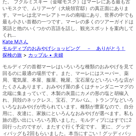
た。 フクルミスキー（金曜モスク）はマーレにある最も古
いモスクで、ムリアーゲ（大統領官邸）の真正面にありま
す。マーレは北マーレアトールの南端にあり、世界の中でも
最も小さい首都の一つです。マーレの多くのツアーガイドは
英語と他のいくつかの言語を話し、観光スポットを案内して
くれ...
Kate M
さん
モルディブのおみやげショッピング － ありがとう！
探検の旅
>
カップル • 夫婦
モルディブの首都マーレはいろいろな種類のおみやげを見て
回るのに最適の場所です。また、マーレにはスーパー、薬
局、電気屋、本屋、服屋、靴屋、宝石屋などいろいろな店が
たくさんあります。おみやげ屋の多くはチャンダニーマグの
北端に集まっていて、木製の灰皿にカメの形の塩と胡椒入
れ、貝殻のネックレス、宝石、アルバム、トランプなどいろ
いろなおみやげが売られています。種類が豊富なので、自分
用に、友達に、家族にといろんなおみやげが選べます。私も
旅の思い出にいろいろ買いました。モルディブにはすでに2
回行ったのですが、またすぐ行く予定です。 更に、グッデ
ィバッグも2回もらいました。本当にすごい！グッディバッ