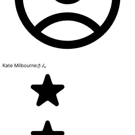
Kate Milbourne
さん