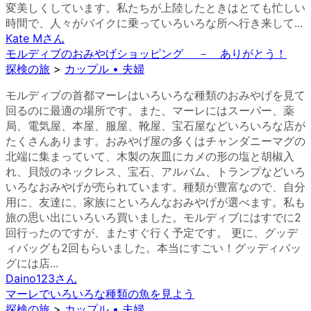
変美しくしています。私たちが上陸したときはとても忙しい
時間で、人々がバイクに乗っていろいろな所へ行き来して...
Kate M
さん
モルディブのおみやげショッピング － ありがとう！
探検の旅
>
カップル • 夫婦
モルディブの首都マーレはいろいろな種類のおみやげを見て
回るのに最適の場所です。また、マーレにはスーパー、薬
局、電気屋、本屋、服屋、靴屋、宝石屋などいろいろな店が
たくさんあります。おみやげ屋の多くはチャンダニーマグの
北端に集まっていて、木製の灰皿にカメの形の塩と胡椒入
れ、貝殻のネックレス、宝石、アルバム、トランプなどいろ
いろなおみやげが売られています。種類が豊富なので、自分
用に、友達に、家族にといろんなおみやげが選べます。私も
旅の思い出にいろいろ買いました。モルディブにはすでに2
回行ったのですが、またすぐ行く予定です。 更に、グッデ
ィバッグも2回もらいました。本当にすごい！グッディバッ
グには店...
Daino123
さん
マーレでいろいろな種類の魚を見よう
探検の旅
>
カップル • 夫婦