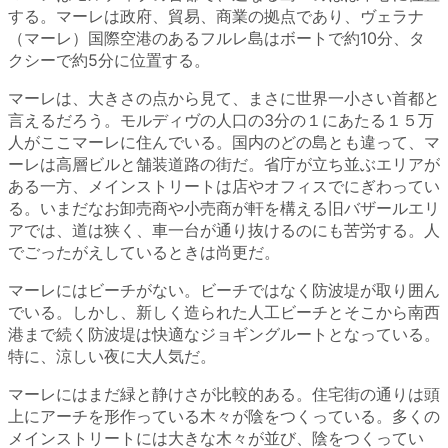
する。マーレは政府、貿易、商業の拠点であり、ヴェラナ
（マーレ）国際空港のあるフルレ島はボートで約10分、タ
クシーで約5分に位置する。
マーレは、大きさの点から見て、まさに世界一小さい首都と
言えるだろう。モルディヴの人口の3分の１にあたる１５万
人がここマーレに住んでいる。国内のどの島とも違って、マ
ーレは高層ビルと舗装道路の街だ。省庁が立ち並ぶエリアが
ある一方、メインストリートは店やオフィスでにぎわってい
る。いまだなお卸売商や小売商が軒を構える旧バザールエリ
アでは、道は狭く、車一台が通り抜けるのにも苦労する。人
でごったがえしているときは尚更だ。
マーレにはビーチがない。ビーチではなく防波堤が取り囲ん
でいる。しかし、新しく造られた人工ビーチとそこから南西
港まで続く防波堤は快適なジョギングルートとなっている。
特に、涼しい夜に大人気だ。
マーレにはまだ緑と静けさが比較的ある。住宅街の通りは頭
上にアーチを形作っている木々が陰をつくっている。多くの
メインストリートには大きな木々が並び、陰をつくってい