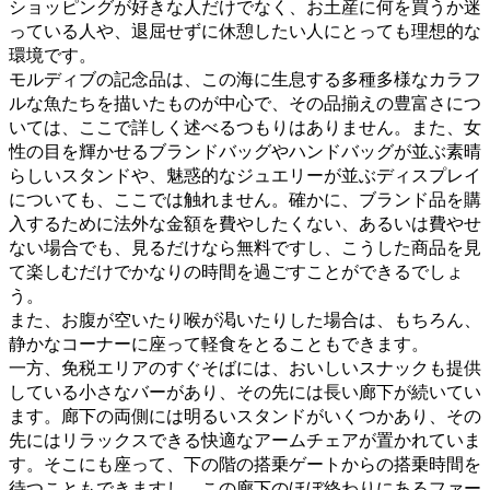
ショッピングが好きな人だけでなく、お土産に何を買うか迷
っている人や、退屈せずに休憩したい人にとっても理想的な
環境です。
モルディブの記念品は、この海に生息する多種多様なカラフ
ルな魚たちを描いたものが中心で、その品揃えの豊富さにつ
いては、ここで詳しく述べるつもりはありません。また、女
性の目を輝かせるブランドバッグやハンドバッグが並ぶ素晴
らしいスタンドや、魅惑的なジュエリーが並ぶディスプレイ
についても、ここでは触れません。確かに、ブランド品を購
入するために法外な金額を費やしたくない、あるいは費やせ
ない場合でも、見るだけなら無料ですし、こうした商品を見
て楽しむだけでかなりの時間を過ごすことができるでしょ
う。
また、お腹が空いたり喉が渇いたりした場合は、もちろん、
静かなコーナーに座って軽食をとることもできます。
一方、免税エリアのすぐそばには、おいしいスナックも提供
している小さなバーがあり、その先には長い廊下が続いてい
ます。廊下の両側には明るいスタンドがいくつかあり、その
先にはリラックスできる快適なアームチェアが置かれていま
す。そこにも座って、下の階の搭乗ゲートからの搭乗時間を
待つこともできますし、この廊下のほぼ終わりにあるファー