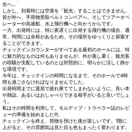
生へ...
しかし、到着時には空港を「観光」することはできません。
皆が外へ、手荷物受取ベルトコンベアへ、そしてツアーオペ
レーターや高速船、水上飛行機へと向かうからです。
一方、出発時には、特に夜遅くに出発する飛行機の場合、通
常、時間には余裕があるため、その場所をゆっくりと探索す
ることができます。
チェックインカウンターがすべてある最初のホールには、特
に魅力的なものは何もありませんが、外が蒸し暑く、観光客
の喧騒が支配しているのとは対照的に、明らかに涼しく静か
な環境です。
今年は、チェックインの時間になるまで、そのホールで4時
間も過ごさなければなりませんでした。
出発時間までに退屈で疲れ果ててしまわないように、良い本
や雑誌、あるいはおしゃべりできる相手がいると良いでしょ
う。
私はその時間を利用して、モルディブ・トラベラー誌のレビ
ューの準備を始めました!!!。
チェックインを終え、荷物を預けた後が楽しいです。1階に
上がると、その雰囲気は見た目も色もまったく変わります。