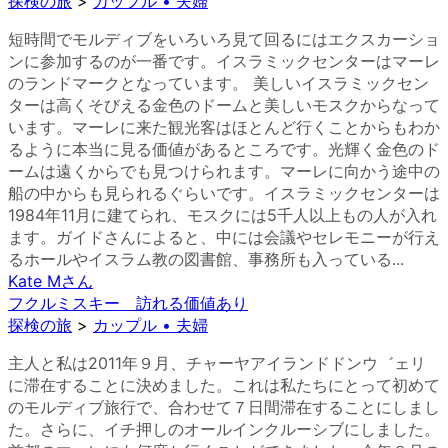
探検の旅
>
カップル • 夫婦
短時間でモルディブをいろいろ見て回るにはエクスカーショ
ンに参加するのが一番です。イスラミックセンターはマーレ
のランドマークとなっています。 美しいイスラミックセン
ターは高くそびえる金色のドームと美しいモスクからなって
います。マーレに来た観光客はほとんど行くことからもわか
るように本当に見る価値があるところです。光輝く金色のド
ームは遠くからでも見つけられます。マーレに向かう途中の
船の中からも見られるぐらいです。イスラミックセンターは
1984年11月に建てられ、モスクには5千人以上もの人が入れ
ます。ガイドさんによると、中には会議やセレモニーが行え
るホールやイスラム教の図書館、事務所も入っている...
Kate M
さん
フクルミスキー 訪れる価値あり
探検の旅
>
カップル • 夫婦
主人と私は2011年９月、チャーヤアイランドドンウ゛ェリ
に滞在することに決めました。これは私たちにとって初めて
のモルディブ旅行で、合わせて７日間滞在することにしまし
た。さらに、イチ押しのオールインクルーシブにしました。