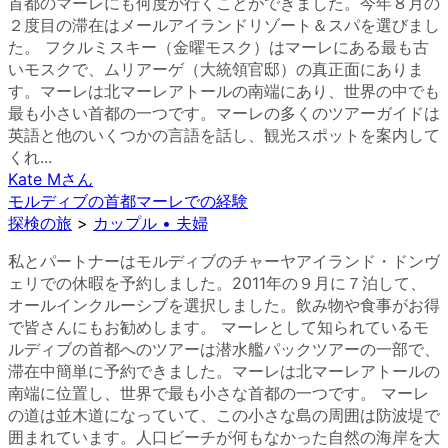
首都のマーレにも何度か行くことができました。今年８月の
２度目の滞在はメールアイランドリゾート＆スパを選びまし
た。 フクルミスキー（金曜モスク）はマーレにある最も古
いモスクで、ムリアーゲ（大統領官邸）の真正面にありま
す。マーレは北マーレアトールの南端にあり、世界の中でも
最も小さい首都の一つです。マーレの多くのツアーガイドは
英語と他のいくつかの言語を話し、観光スポットを案内して
くれ...
Kate M
さん
モルディブの首都マーレでの経験
探検の旅
>
カップル • 夫婦
私とパートナーはモルディブのチャーヤアイランド・ドンヴ
ェリでの休暇を予約しました。2011年の９月に７泊して、
オールインクルーシブを選択しました。飲み物や食事がお得
で皆さんにもお勧めします。 マーレとして知られているモ
ルディブの首都へのツアーは潜水艦パックツアーの一部で、
滞在中簡単に予約できました。マーレは北マーレアトールの
南端に位置し、世界で最も小さな首都の一つです。 マーレ
の道は並木道になっていて、この小さな島の周囲は防波堤で
囲まれています。人口ビーチが何もなかった自然の海岸を大