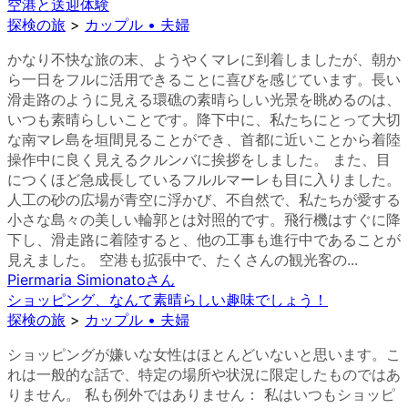
空港と送迎体験
探検の旅
>
カップル • 夫婦
かなり不快な旅の末、ようやくマレに到着しましたが、朝か
ら一日をフルに活用できることに喜びを感じています。長い
滑走路のように見える環礁の素晴らしい光景を眺めるのは、
いつも素晴らしいことです。降下中に、私たちにとって大切
な南マレ島を垣間見ることができ、首都に近いことから着陸
操作中に良く見えるクルンバに挨拶をしました。 また、目
につくほど急成長しているフルルマーレも目に入りました。
人工の砂の広場が青空に浮かび、不自然で、私たちが愛する
小さな島々の美しい輪郭とは対照的です。飛行機はすぐに降
下し、滑走路に着陸すると、他の工事も進行中であることが
見えました。 空港も拡張中で、たくさんの観光客の...
Piermaria Simionato
さん
ショッピング、なんて素晴らしい趣味でしょう！
探検の旅
>
カップル • 夫婦
ショッピングが嫌いな女性はほとんどいないと思います。こ
れは一般的な話で、特定の場所や状況に限定したものではあ
りません。 私も例外ではありません： 私はいつもショッピ