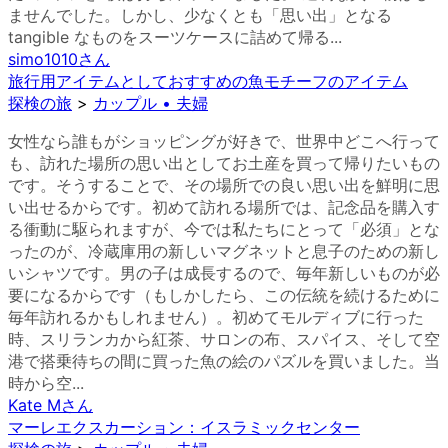
ませんでした。しかし、少なくとも「思い出」となる
tangible なものをスーツケースに詰めて帰る...
simo1010
さん
旅行用アイテムとしておすすめの魚モチーフのアイテム
探検の旅
>
カップル • 夫婦
女性なら誰もがショッピングが好きで、世界中どこへ行って
も、訪れた場所の思い出としてお土産を買って帰りたいもの
です。そうすることで、その場所での良い思い出を鮮明に思
い出せるからです。初めて訪れる場所では、記念品を購入す
る衝動に駆られますが、今では私たちにとって「必須」とな
ったのが、冷蔵庫用の新しいマグネットと息子のための新し
いシャツです。男の子は成長するので、毎年新しいものが必
要になるからです（もしかしたら、この伝統を続けるために
毎年訪れるかもしれません）。初めてモルディブに行った
時、スリランカから紅茶、サロンの布、スパイス、そして空
港で搭乗待ちの間に買った魚の絵のパズルを買いました。当
時から空...
Kate M
さん
マーレエクスカーション：イスラミックセンター