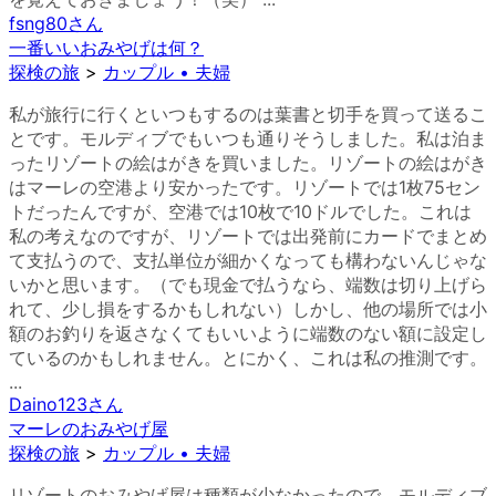
fsng80
さん
一番いいおみやげは何？
探検の旅
>
カップル • 夫婦
私が旅行に行くといつもするのは葉書と切手を買って送るこ
とです。モルディブでもいつも通りそうしました。私は泊ま
ったリゾートの絵はがきを買いました。リゾートの絵はがき
はマーレの空港より安かったです。リゾートでは1枚75セン
トだったんですが、空港では10枚で10ドルでした。これは
私の考えなのですが、リゾートでは出発前にカードでまとめ
て支払うので、支払単位が細かくなっても構わないんじゃな
いかと思います。（でも現金で払うなら、端数は切り上げら
れて、少し損をするかもしれない）しかし、他の場所では小
額のお釣りを返さなくてもいいように端数のない額に設定し
ているのかもしれません。とにかく、これは私の推測です。
...
Daino123
さん
マーレのおみやげ屋
探検の旅
>
カップル • 夫婦
リゾートのおみやげ屋は種類が少なかったので、モルディブ