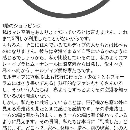
1階のショッピング
私はマレ空港をあまりよく知っているとは言えません。これ
まで5回しか利用したことがないからです。
もちろん、そこに住んでいるモルディブの人たちとは比べも
のになりません。彼らは空港でまるで自宅にいるかのように
感じるでしょうから。私が比較しているのは、私のようにマ
レ・イブラヒム・ナシール国際空港から出発し、愛すべき
島々へ向かう、モルディブ愛好家たちです。
モルディブに20回以上も旅行に行った（少なくともフォー
ラムにはそう書いてある）熱狂的なファンもたくさんいる
し、そういう人たちは、私よりもずっとよくその空港を知っ
ているのは間違いない。
しかし、私たちに共通していることは、飛行機から窓の外に
見える滑走路を見たときに感じる感情です。その滑走路は、
一方の端は海から始まり、もう一方の端は海で終わっている
ように見えます。その瞬間、私たちは本当に「到着した」と
感じます。どこへ？...家へ...休暇へ...夢へ...別の現実、別の人