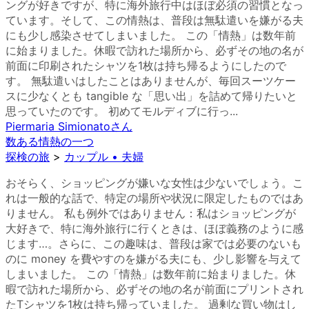
ングが好きですが、特に海外旅行中はほぼ必須の習慣となっ
ています。そして、この情熱は、普段は無駄遣いを嫌がる夫
にも少し感染させてしまいました。 この「情熱」は数年前
に始まりました。休暇で訪れた場所から、必ずその地の名が
前面に印刷されたシャツを1枚は持ち帰るようにしたので
す。 無駄遣いはしたことはありませんが、毎回スーツケー
スに少なくとも tangible な「思い出」を詰めて帰りたいと
思っていたのです。 初めてモルディブに行っ...
Piermaria Simionato
さん
数ある情熱の一つ
探検の旅
>
カップル • 夫婦
おそらく、ショッピングが嫌いな女性は少ないでしょう。こ
れは一般的な話で、特定の場所や状況に限定したものではあ
りません。 私も例外ではありません：私はショッピングが
大好きで、特に海外旅行に行くときは、ほぼ義務のように感
じます…。さらに、この趣味は、普段は家では必要のないも
のに money を費やすのを嫌がる夫にも、少し影響を与えて
しまいました。 この「情熱」は数年前に始まりました。休
暇で訪れた場所から、必ずその地の名が前面にプリントされ
たTシャツを1枚は持ち帰っていました。 過剰な買い物はし