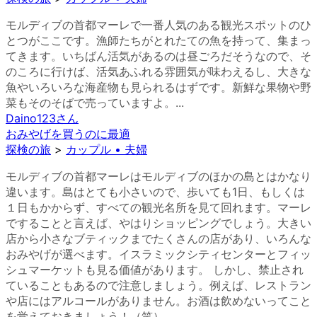
モルディブの首都マーレで一番人気のある観光スポットのひ
とつがここです。漁師たちがとれたての魚を持って、集まっ
てきます。いちばん活気があるのは昼ごろだそうなので、そ
のころに行けば、活気あふれる雰囲気が味わえるし、大きな
魚やいろいろな海産物も見られるはずです。新鮮な果物や野
菜もそのそばで売っていますよ。...
Daino123
さん
おみやげを買うのに最適
探検の旅
>
カップル • 夫婦
モルディブの首都マーレはモルディブのほかの島とはかなり
違います。島はとても小さいので、歩いても1日、もしくは
１日もかからず、すべての観光名所を見て回れます。マーレ
ですることと言えば、やはりショッピングでしょう。大きい
店から小さなブティックまでたくさんの店があり、いろんな
おみやげが選べます。イスラミックシティセンターとフィッ
シュマーケットも見る価値があります。 しかし、禁止され
ていることもあるので注意しましょう。例えば、レストラン
や店にはアルコールがありません。お酒は飲めないってこと
を覚えておきましょう！（笑） ...