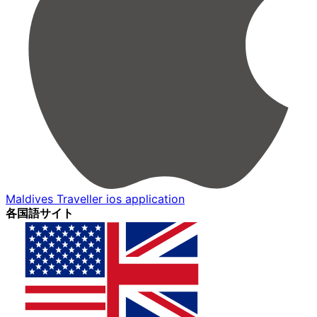
Maldives Traveller ios application
各国語サイト