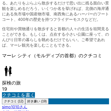
る。あたりをぶらぶら散歩するだけで思い出に残る面白い景
観を楽しめるだろう。いくつか名を挙げれば、北側の海岸通
にある魚市場や国産物市場、南西角にあるハーバーのフート
コート、400年の歴史を持つフライデーモスクなどだ。
住宅街や買物通りを散歩すると首都の人々の生活を垣間見る
ことができる。もしくは、点在する小さい公園に座って、の
んびり日常の暮らしを眺めるだけでもいい。ご希望であれ
ば、マーレ観光を楽しむこともできる。
マーレ シティ（モルディブの首都）のクチコミ
探検の旅
19
クチコミを書く
クチコミ (12)
好き嫌い (19)
simo1010
さん