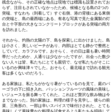
残念ながら、その正確な地点は現地では標識も設置されてお
らず、注目もされていなかったため、候補となる島の2つの
突端、すなわち（到着して）すぐ右側、港の背後にある東側
の突端と、島の最西端にある、有名な写真で見た金属製の灯
台と十字形の大きなコンクリートブロックがある突端の両方
を訪れました。
それから、灼熱の太陽の下、島を探索しに出かけました。島
は小さく、美しいビーチがあり、内部はとても静かで整然と
していて、カラフルです。おそらく、その日は最も暑い時間
帯だったためか、人通りは少なかったですが、出会った数少
ない人々は皆、私たちにとても親切で、なぜ私たちがそこに
いるのか興味津々でした。おそらく、最北端まで訪れる観光
客は多くないのだろう。
ある家族は、私たちがかなり暑がっているのを見て、庭のパ
ーゴラの下に招き入れ、パッションフルーツの風味の美味し
いジュースを振る舞ってくれた。これほど贅沢な飲み物は今
までなかった。別の家族は、料理の様子を見学し、彼らの前
菜、三角形の、一部は辛いスパイスで味付けされた、とても
美味しくて風味豊かな料理を試食するよう私たちを招待して