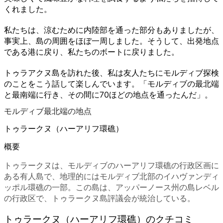
くれました。
私たちは、涼むために内陸部を通った部分もありましたが、
事実上、島の周囲をほぼ一周しました。そうして、出発地点
である港に戻り、私たちのボートに戻りました。
トゥラアクヌ島を訪れた後、私は友人たちにモルディブ探検
のことをこう話して楽しんでいます。「モルディブの最北端
と最南端に行き、その間に70ほどの地点を通ったんだ」。
モルディブ最北端の地点
トゥラークヌ（ハーアリフ環礁）
概要
トゥラークヌは、モルディブのハーアリフ環礁の行政区画に
ある有人島で、地理的にはモルディブ北部のイハヴァンディ
ッポル環礁の一部。この島は、アッパーノース州の島レベル
の行政区で、トゥラークヌ島評議会が統治している。
トゥラークヌ（ハーアリフ環礁）のクチコミ