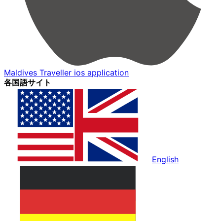
Maldives Traveller ios application
各国語サイト
English