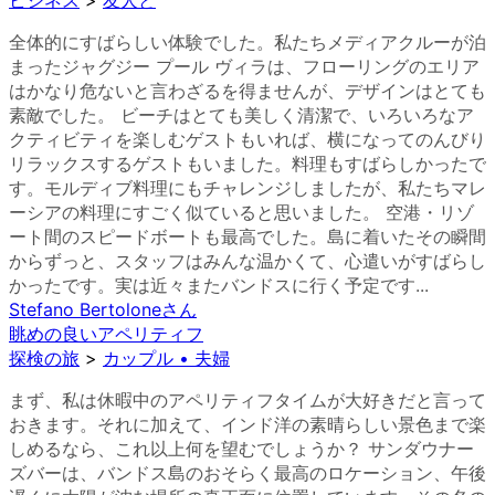
ビジネス
>
友人と
全体的にすばらしい体験でした。私たちメディアクルーが泊
まったジャグジー プール ヴィラは、フローリングのエリア
はかなり危ないと言わざるを得ませんが、デザインはとても
素敵でした。 ビーチはとても美しく清潔で、いろいろなア
クティビティを楽しむゲストもいれば、横になってのんびり
リラックスするゲストもいました。料理もすばらしかったで
す。モルディブ料理にもチャレンジしましたが、私たちマレ
ーシアの料理にすごく似ていると思いました。 空港・リゾ
ート間のスピードボートも最高でした。島に着いたその瞬間
からずっと、スタッフはみんな温かくて、心遣いがすばらし
かったです。実は近々またバンドスに行く予定です...
Stefano Bertolone
さん
眺めの良いアペリティフ
探検の旅
>
カップル • 夫婦
まず、私は休暇中のアペリティフタイムが大好きだと言って
おきます。それに加えて、インド洋の素晴らしい景色まで楽
しめるなら、これ以上何を望むでしょうか？ サンダウナー
ズバーは、バンドス島のおそらく最高のロケーション、午後