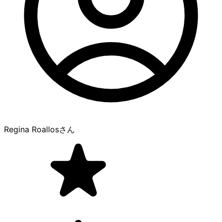
Regina Roallos
さん