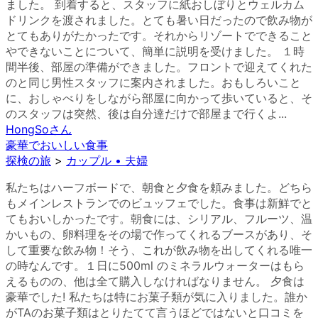
ました。 到着すると、スタッフに紙おしぼりとウェルカム
ドリンクを渡されました。とても暑い日だったので飲み物が
とてもありがたかったです。それからリゾートでできること
やできないことについて、簡単に説明を受けました。 １時
間半後、部屋の準備ができました。フロントで迎えてくれた
のと同じ男性スタッフに案内されました。おもしろいこと
に、おしゃべりをしながら部屋に向かって歩いていると、そ
のスタッフは突然、後は自分達だけで部屋まで行くよ...
HongSo
さん
豪華でおいしい食事
探検の旅
>
カップル • 夫婦
私たちはハーフボードで、朝食と夕食を頼みました。どちら
もメインレストランでのビュッフェでした。食事は新鮮でと
てもおいしかったです。朝食には、シリアル、フルーツ、温
かいもの、卵料理をその場で作ってくれるブースがあり、そ
して重要な飲み物！そう、これが飲み物を出してくれる唯一
の時なんです。１日に500ml のミネラルウォーターはもら
えるものの、他は全て購入しなければなりません。 夕食は
豪華でした! 私たちは特にお菓子類が気に入りました。誰か
がTAのお菓子類はとりたてて言うほどではないと口コミを