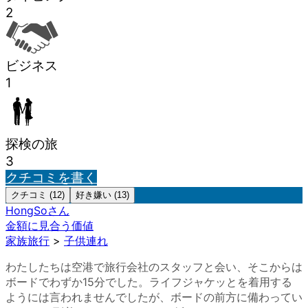
2
ビジネス
1
探検の旅
3
クチコミを書く
クチコミ (12)
好き嫌い (13)
HongSo
さん
金額に見合う価値
家族旅行
>
子供連れ
わたしたちは空港で旅行会社のスタッフと会い、そこからは
ボードでわずか15分でした。ライフジャケッとを着用する
ようには言われませんでしたが、ボードの前方に備わってい