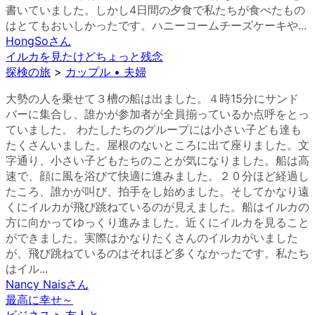
書いていました。しかし4日間の夕食で私たちが食べたもの
はとてもおいしかったです。ハニーコームチーズケーキや...
HongSo
さん
イルカを見たけどちょっと残念
探検の旅
>
カップル • 夫婦
大勢の人を乗せて３槽の船は出ました。４時15分にサンド
バーに集合し、誰かが参加者が全員揃っているか点呼をとっ
ていました。 わたしたちのグループには小さい子ども達も
たくさんいました。屋根のないところに出て座りました。文
字通り、小さい子どもたちのことが気になりました。船は高
速で、顔に風を浴びて快適に進みました。２０分ほど経過し
たころ、誰かが叫び、拍手をし始めました。そしてかなり遠
くにイルカが飛び跳ねているのが見えました。船はイルカの
方に向かってゆっくり進みました。近くにイルカを見ること
ができました。実際はかなりたくさんのイルカがいました
が、飛び跳ねているのはそれほど多くなかったです。私たち
はイル...
Nancy Nais
さん
最高に幸せ～