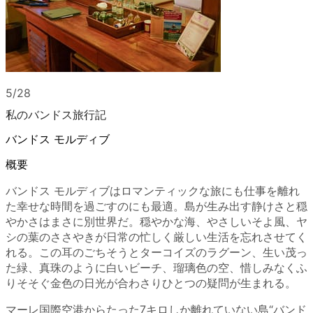
5/28
私のバンドス旅行記
バンドス モルディブ
概要
バンドス モルディブはロマンティックな旅にも仕事を離れ
た幸せな時間を過ごすのにも最適。島が生み出す静けさと穏
やかさはまさに別世界だ。穏やかな海、やさしいそよ風、ヤ
シの葉のささやきが日常の忙しく厳しい生活を忘れさせてく
れる。この耳のごちそうとターコイズのラグーン、生い茂っ
た緑、真珠のように白いビーチ、瑠璃色の空、惜しみなくふ
りそそぐ金色の日光が合わさりひとつの疑問が生まれる。
マーレ国際空港からたった7キロしか離れていない島“バンド