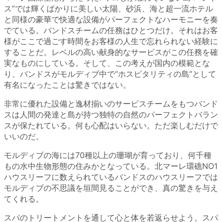
ス”では輝くばかりに美しい太陽、砂浜、海と超一流ホテル
と同様の豪華で快適な設備がパーフェクトなハーモニーを奏
でている。バンドスチームの任務はひとつだけ。それはお客
様がここで過ごす時間をお客様の人生で忘れられない経験に
することだ。レベルの高い献身的なサービスがこの任務を確
実なものにしている。そして、この考えが国内の模範とな
り、バンドスがモルディブ中で“ホスピタリティの島”として
有名になったことは驚きではない。
非常に優れた設備と逸材揃いのサービスチームをもつバンド
スは人間の発達と島が持つ独特の自然のパーフェクトバラン
スが保たれている。何も心配はいらない。ただ楽しむだけで
いいのだ。
モルディブの海には70種以上の珊瑚が育っており、何千種
もの水中生物形態の住みかとなっている。北マーレ環礁NO1
ハウスリーフに数えられているバンドスのハウスリーフでは
モルディブの不思議を垣間見ることができ、真の驚きを与え
てくれる。
スパのトリートメントを通して心と体を若返らせよう。スパ