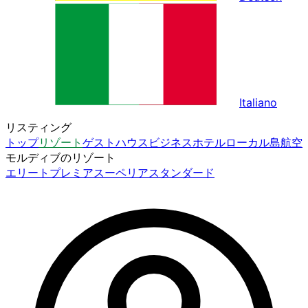
Italiano
リスティング
トップ
リゾート
ゲストハウス
ビジネスホテル
ローカル島
航空
モルディブのリゾート
エリート
プレミア
スーペリア
スタンダード