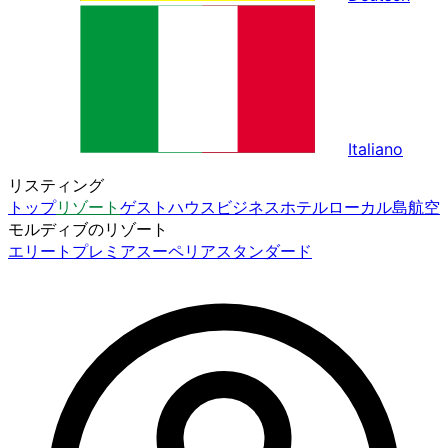
Italiano
リスティング
トップ
リゾート
ゲストハウス
ビジネスホテル
ローカル島
航空
モルディブのリゾート
エリート
プレミア
スーペリア
スタンダード