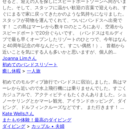
せると、迎えの人を探しにスピードボートゾーンへ向かいま
した。そして、スタッフに温かい歓迎の言葉で迎えられ、す
ぐにまるで家に戻ってきたかのような気持ちになりました。
スタッフが荷物を運んでくれて、ついにバンドスへ出発で
す！ この島はマーレから数キロのところにあり、空港から
スピードボートで20分ぐらいです。（バンドスはモルディ
ブで最も早くオープンしたリゾートのひとつで、今年はなん
と40周年記念の年なんだって。すごい偶然！）。 首都から
近いことを気にする人も多いかと思いますが、個人的...
Joanna Lim
さん
初めてのバンドスリゾート
癒し休暇
>
一人旅
初めてのモルディブ旅行でバンドスに宿泊しました。島はマ
ーレから近いので水上飛行機には乗りませんでした。すごく
カジュアルで、アクティビティもたくさんありました。シュ
ノーケリングとかマーレ観光、アイランドホッピング、ダイ
ビング、ドルフィンクルーズなどです。 また行きます！ ...
Kate Wells
さん
またもや体験！最高のダイビング
ダイビング
>
カップル • 夫婦