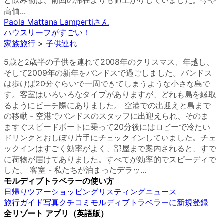
と飲み物は、前回の滞在よりも値上がりしていました。今や
高価...
Paola Mattana Lamperti
さん
ハウスリーフがすごい！
家族旅行
>
子供連れ
5歳と2歳半の子供を連れて2008年のクリスマス、年越し、
そして2009年の新年をバンドスで過ごしました。バンドス
は歩けば20分ぐらいで一周できてしまうような小さな島で
す。客室はいろいろなタイプがありますが、どれも島を縁取
るようにビーチ際にありました。 空港での出迎えと島まで
の移動 - 空港でバンドスのスタッフに出迎えられ、そのま
ますぐスピードボートに乗って20分後にはロビーで冷たい
ドリンクとおしぼり片手にチェックインしていました。チェ
ックインはすごく効率がよく、部屋まで案内されると、すで
に荷物が届けてありました。すべてが効率的でスピーディで
した。 客室 - 私たちが泊まったデラッ...
モルディブトラベラーの使い方
日帰りツアー
ショッピング
リスティング
ニュース
旅行ガイド
写真
クチコミ
モルディブトラベラーに新規登録
全リゾート アプリ（英語版）