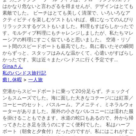
はかなり危ないと言わざるを得ませんが、デザインはとても
素敵でした。 ビーチはとても美しく清潔で、いろいろなア
クティビティを楽しむゲストもいれば、横になってのんびり
リラックスするゲストもいました。料理もすばらしかったで
す。モルディブ料理にもチャレンジしましたが、私たちマレ
ーシアの料理にすごく似ていると思いました。 空港・リゾ
ート間のスピードボートも最高でした。島に着いたその瞬間
からずっと、スタッフはみんな温かくて、心遣いがすばらし
かったです。実は近々またバンドスに行く予定です...
Gina
さん
私のバンドス旅行記
癒し休暇
>
一人旅
空港からスピードボートに乗って20分足らず。チェックイ
ンもスムーズでした。海に面した大きなコテージには紅茶／
コーヒーのセット、バスルーム、アメニティ、ミネラルウォ
ーターがありました。屋外の小さなバルコニーには濡れた服
を掛けることもできます。水道の蛇口もあるので、外から帰
ってきたとき足を洗うのにすごく便利でした。 私はハーフ
ボート（朝食と夕食付）だったのですが、私にはこれがすご