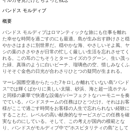
イルカを見たけどちょっと残念
バンドス モルディブ
概要
バンドス モルディブはロマンティックな旅にも仕事を離れ
た幸せな時間を過ごすのにも最適。島が生み出す静けさと穏
やかさはまさに別世界だ。穏やかな海、やさしいそよ風、ヤ
シの葉のささやきが日常の忙しく厳しい生活を忘れさせてく
れる。この耳のごちそうとターコイズのラグーン、生い茂っ
た緑、真珠のように白いビーチ、瑠璃色の空、惜しみなくふ
りそそぐ金色の日光が合わさりひとつの疑問が生まれる。
マーレ国際空港からたった7キロしか離れていない島“バンド
ス”では輝くばかりに美しい太陽、砂浜、海と超一流ホテル
と同様の豪華で快適な設備がパーフェクトなハーモニーを奏
でている。バンドスチームの任務はひとつだけ。それはお客
様がここで過ごす時間をお客様の人生で忘れられない経験に
することだ。レベルの高い献身的なサービスがこの任務を確
実なものにしている。そして、この考えが国内の模範とな
り、バンドスがモルディブ中で“ホスピタリティの島”として