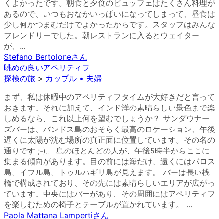
くよかったです。朝食と夕食のビュッフェはたくさん料理が
あるので、いつもおなかいっぱいになってしまって、昼食は
少し何かつまむだけでよかったからです。スタッフはみんな
フレンドリーでした。朝レストランに入るとウェイター
が、...
Stefano Bertolone
さん
眺めの良いアペリティフ
探検の旅
>
カップル • 夫婦
まず、私は休暇中のアペリティフタイムが大好きだと言って
おきます。それに加えて、インド洋の素晴らしい景色まで楽
しめるなら、これ以上何を望むでしょうか？ サンダウナー
ズバーは、バンドス島のおそらく最高のロケーション、午後
遅くに太陽が沈む場所の真正面に位置しています。その名の
通りです ;-)。 島のほとんどの人が、午後5時半からここに
集まる傾向があります。目の前には海だけ、遠くにはバロス
島、イフル島、トゥルハギリ島が見えます。 バーは長い桟
橋で構成されており、その先には素晴らしいエリアが広がっ
ています。中央にはバーがあり、その周囲にはアペリティフ
を楽しむための椅子とテーブルが置かれています。 ...
Paola Mattana Lamperti
さん