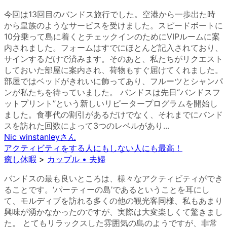
今回は13回目のバンドス旅行でした。空港から一歩出た時
から皇族のようなサービスを受けました。スピードボートに
10分乗って島に着くとチェックインのためにVIPルームに案
内されました。フォームはすでにほとんど記入されており、
サインするだけで済みます。そのあと、私たちがリクエスト
しておいた部屋に案内され、荷物もすぐ届けてくれました。
部屋ではベッドがきれいに飾ってあり、フルーツとシャンパ
ンが私たちを待っていました。 バンドスは先日“バンドスフ
ットプリント”という新しいリピータープログラムを開始し
ました。食事代の割引があるだけでなく、それまでにバンド
スを訪れた回数によって3つのレベルがあり...
Nic winstanley
さん
アクティビティをする人にもしない人にも最高！
癒し休暇
>
カップル • 夫婦
バンドスの最も良いところは、様々なアクティビティができ
ることです。‘パーティーの島’であるということを耳にし
て、モルディブを訪れる多くの他の観光客同様、私もあまり
興味が湧かなかったのですが、実際は大変楽しくて驚きまし
た。 とてもリラックスした雰囲気の島のようですが、非常