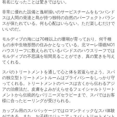
有名になったことは驚きではない。
非常に優れた設備と逸材揃いのサービスチームをもつバンド
スは人間の発達と島が持つ独特の自然のパーフェクトバラン
スが保たれている。何も心配はいらない。ただ楽しむだけで
いいのだ。
モルディブの海には70種以上の珊瑚が育っており、何千種
もの水中生物形態の住みかとなっている。北マーレ環礁NO1
ハウスリーフに数えられているバンドスのハウスリーフでは
モルディブの不思議を垣間見ることができ、真の驚きを与え
てくれる。
スパのトリートメントを通して心と体を若返らせよう。スパ
の独立型トリートメントルームはプライバシーをしっかり守
ってくれる。トリートメントのベースは古くから伝わるアジ
アの治療法だ。皮膚をよみがえらせるフェイシャルトリート
メントから伝統的なバリニーズセラピーまで、スパではお客
様に合ったヒーリングが受けられる。
カップル用のスパパッケージではロマンティックなスパ体験
ができる。また、お子様はジュニア・スパ・トリートメント