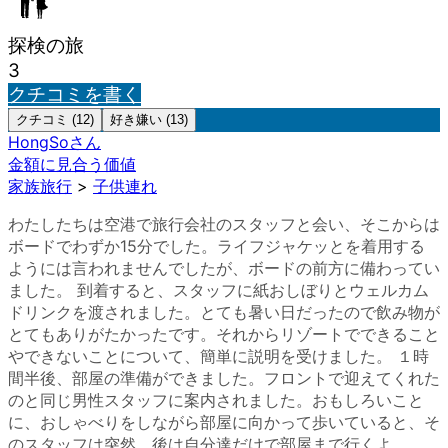
探検の旅
3
クチコミを書く
クチコミ (12)
好き嫌い (13)
HongSo
さん
金額に見合う価値
家族旅行
>
子供連れ
わたしたちは空港で旅行会社のスタッフと会い、そこからは
ボードでわずか15分でした。ライフジャケッとを着用する
ようには言われませんでしたが、ボードの前方に備わってい
ました。 到着すると、スタッフに紙おしぼりとウェルカム
ドリンクを渡されました。とても暑い日だったので飲み物が
とてもありがたかったです。それからリゾートでできること
やできないことについて、簡単に説明を受けました。 １時
間半後、部屋の準備ができました。フロントで迎えてくれた
のと同じ男性スタッフに案内されました。おもしろいこと
に、おしゃべりをしながら部屋に向かって歩いていると、そ
のスタッフは突然、後は自分達だけで部屋まで行くよ...