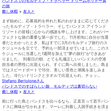
バンドスでのモルディブ・トラベラー ドリームホリデー賞
の旅
癒し休暇
>
友人と
まず始めに、応募規約を外れた私のわがままに応じてくださ
ったモルディブ・トラベラー、そしてバンドス アイランド
リゾートの皆様に心からの感謝を申し上げます。これがパー
フェクトな旅の重要な第一歩でした。11月初旬に自分が当選
者だとわかったとき、私はすでに3月のモルディブ旅行のス
ケジュールを立てて、予約も一部済ませていました。このス
ケジュールに当選した1週間を加えて“夢の旅行”ができあが
りました。 到着日の朝、とても礼儀正しいバンドスの空港
担当者の男性に出迎えられ、すぐに島へ出発しました。島ま
ではスピードボートで15分、美しい景色と潮風を楽しみま
した。冷たいドリンクとタオルで出迎えられ、チェッ...
Stefano Bertolone
さん
バンドスでのすばらしい旅 モルディブは裏切らない
癒し休暇
>
友人と
前に行った島とバンドスを比べるなら、正直言って若干バン
ドスに興味が引かれます。マーレに到着し入国手続きを済ま