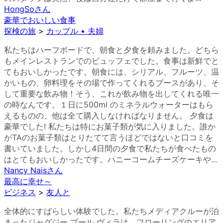
HongSo
さん
豪華でおいしい食事
探検の旅
>
カップル • 夫婦
私たちはハーフボードで、朝食と夕食を頼みました。どちら
もメインレストランでのビュッフェでした。食事は新鮮でと
てもおいしかったです。朝食には、シリアル、フルーツ、温
かいもの、卵料理をその場で作ってくれるブースがあり、そ
して重要な飲み物！そう、これが飲み物を出してくれる唯一
の時なんです。１日に500ml のミネラルウォーターはもら
えるものの、他は全て購入しなければなりません。 夕食は
豪華でした! 私たちは特にお菓子類が気に入りました。誰か
がTAのお菓子類はとりたてて言うほどではないと口コミを
書いていました。しかし4日間の夕食で私たちが食べたもの
はとてもおいしかったです。ハニーコームチーズケーキや...
Nancy Nais
さん
最高に幸せ～
ビジネス
>
友人と
全体的にすばらしい体験でした。私たちメディアクルーが泊
まったジャグジー プール ヴィラは、フローリングのエリア