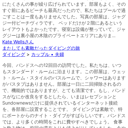
にたくさんの事が繰り広げられています。部屋もよく、その
すぐ前にあるビーチも最高だったので、私たちはプールで過
ごすことは一度もありませんでした。写真の部屋は、ジャグ
ジー付ビーチヴィラです。 ベッドだけが２階にあるという
レイアウトもよかったです。寝室は設備が整っていて、ジャ
グジーは裏小屋の木陰のプライベートエリアにありま...
Kate Wells
さん
またしても素敵だったダイビングの旅
ダイビング
>
カップル • 夫婦
今回、バンドスへの12回目の訪問でした。私たちは、いつ
もスタンダード・ルームに泊まります。この部屋は、ウェッ
ト・ルーム・スタイルのバスルームで、シャワーはあります
がバスタブはありません。部屋は一日に二回掃除されるの
で、機能的ではありますが、とても清潔です。もし、バンド
スがなにか改良をするとしたら、いまはレセプションと
Sundownewsだけに提供されているインターネット接続
を、各部屋に設置することです。 ダイビングは素敵で、特
にボートからのナイト・ダイブがすばらしいです。バンドス
では、より多くの時間をこれに費やすべきでしょう。 食事