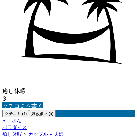
癒し休暇
3
クチコミを書く
クチコミ (4)
好き嫌い (5)
Rob
さん
パラダイス
癒し休暇
>
カップル • 夫婦