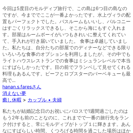
今回は5度目のモルディブ旅行で、この島は6つ目の島なの
ですが、今まででここが一番よかったです。水上ヴィラの配
置もパーフェクトでした。バスルームもいいし、バルコニー
はすごくリラックスできるし、そこから海にもすぐ入れま
す。部屋はルームボーイがいつもきれいに整えてくれてい
て、手入れが行き届いていました。 食事は卓越していまし
た。私たちは、自分たちの部屋でのディナーなどできる限り
いろいろな食事のオプションを利用しましたが、その中でも
ライトハウスレストランでの食事はミシュランレベルで本当
にすばらしかったです。目の前でフランベして見せてくれる
料理もあるんです。ビーフとロブスターのバーベキューも最
高で...
hanan.s.fares
さん
消えない夢
癒し休暇
>
カップル • 夫婦
私たちが結婚記念日のお祝いにバロスで1週間過ごしたのは
もう2年も前のことなのに、これまでで一番の旅行先をラン
ク付けすると、常にモルディブがトップ１に輝きます。あん
なにすばらしい時間、くつろげる時間を過ごした場所はほか