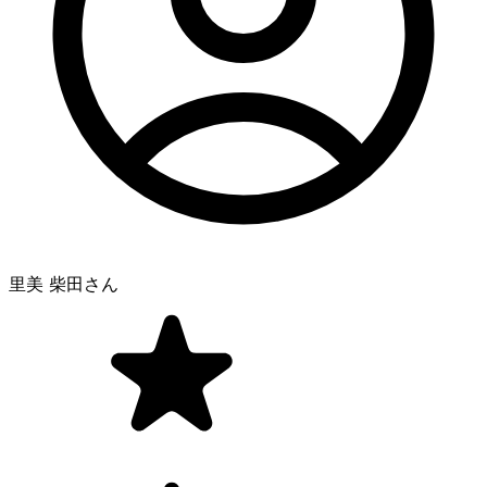
里美 柴田
さん