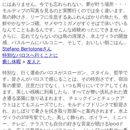
にはありません。今でも忘れられない。夢が叶う場所・・・
モルディブの写真を見るのと実際行くのでは全く違います。
島の静けさ、リーフに生息するあふれんばかりの魚たち、色
鮮やかなサンゴ礁、サメやウミガメがすぐそばで泳いでいる
なんてこともあるんです。こんな経験めったにできません。
さらに、忘れてならないのは島の清潔さ、水上ヴィラの開放
感、バスルームにバルコニー、そして、おいしい朝ごはん...
Stefano Bertolone
さん
特別なバロスへ行くことに
癒し休暇
>
友人と
特別な、行く運命のバロスがスローガン、スタイル、哲学で
す。皆さんがバロスで感じることは、その特別さです。宿泊
客の要望、注意だけでなく、いつも周りにいてケアしてくれ
ます。美しい桟橋に到着したら、すべてが整い洗礼された透
き通る楽園に放り込まれます。 チェックインとチェックア
ウトはとてもスムーズでした。モルディブドリンクで歓迎さ
れ、おしぼりで暑さを拭き取り部屋へと案内されます。水上
ヴィラの319号室でした。美しく飾られ、ボイラー、ミニバ
ー、テレビ、テラスでも自分の好きな音楽が聴けるIpodド