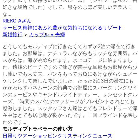
ック、広くて気持ちいいバスルーム、（シャワーは私の一番
好きな場所でした）そして、息をのむほど美しいテラス！
な...
RIEKO A
さん
サービス精神にあふれ豊かな気持ちになれるリゾート
新婚旅行
>
カップル • 夫婦
どうしてもモルディブに行きたくてわずか2泊の滞在で行き
ました。お部屋は、ナチュラルながらもリッチな雰囲気。バ
スからは、海が眺められます。水上コテージに泊まりまし
た。遠浅のビーチですので泳ぎが苦手な旦那もお部屋から少
し泳いでも大丈夫。パンをもってお魚にあげながらシュノー
ケリングして楽しんでいました。たった2泊3日の滞在にも
かかわらずハネムーンの特典でお部屋にスパークリングワイ
ンのサービスやキャンドルライトディナー、サンセットクル
ーズ、1時間のスパでのマッサージがプレゼントされとても
感激しました。スッタッフさん達はとてもフレンドリーで滞
在中はとても居心地が良かったです。一回ブラインドを壊し
たのです...
モルディブトラベラーの使い方
日帰りツアー
ショッピング
リスティング
ニュース