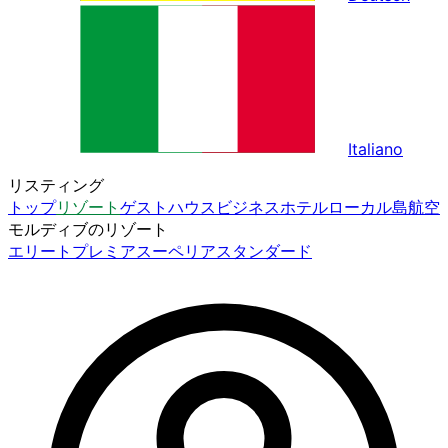
Italiano
リスティング
トップ
リゾート
ゲストハウス
ビジネスホテル
ローカル島
航空
モルディブのリゾート
エリート
プレミア
スーペリア
スタンダード