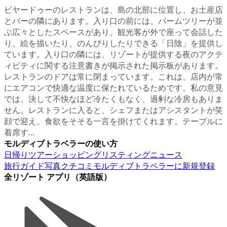
ビヤードゥーのレストランは、島の北部に位置し、お土産店
とバーの隣にあります。入り口の前には、パームツリーが並
ぶ広々としたスペースがあり、観光客が外で座って会話した
り、絵を描いたり、のんびりしたりできる「日陰」を提供し
ています。入り口の隣には、リゾートが提供する夜のアクテ
ィビティに関する注意書きが掲示された掲示板があります。
レストランのドアは常に閉まっています。これは、店内が常
にエアコンで快適な温度に保たれているためです。私の意見
では、決して不快なほど冷たくもなく、過剰な冷房もありま
せん。レストランに入ると、シェフまたはアシスタントが笑
顔で迎え、食欲をそそる一言を掛けてくれます。テーブルに
着席す...
モルディブトラベラーの使い方
日帰りツアー
ショッピング
リスティング
ニュース
旅行ガイド
写真
クチコミ
モルディブトラベラーに新規登録
全リゾート アプリ（英語版）