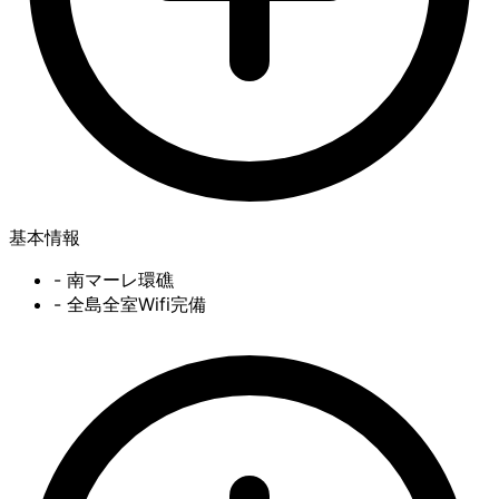
基本情報
- 南マーレ環礁
- 全島全室Wifi完備