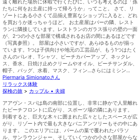
遠く離れた場所に休暇で行くたびに、いつも考えるのは「孫
たちに何をお土産に持って帰ろうか」ってこと。 さて、リ
ゾートにある小さくて品揃え豊富なショップに入ると、どれ
を買おうか迷っちゃうほど。 お土産屋はバーの隣、レスト
ランに隣接しています。レストランのガラス張りの壁の一面
が、2つの小さな部屋で構成されるお店の間にあるほどです
（写真参照）。 部屋は小さいですが、あらゆるものが揃っ
ています。1つは子供向けや地元の工芸品が、もう1つはたく
さんのパレオ、Tシャツ、ビーチカバーアップ、ネックレ
ス、香水、日焼け止めクリームやオイル、ビーチサンダル、
帽子、バッグ、水着、マスク、フィン...さらにはミシン...
Piermaria Simionato
さん
リラックス体験
探検の旅
>
カップル • 夫婦
アアヴン・スパは島の南部に位置し、非常に静かで人里離れ
たビーチフロントに広がり、スポーツ場の隣にあります。
到着すると、巨大な木々に囲まれた広々としたスペースが広
がり、リゾート内で最も大きなバニアンツリーもその中にあ
ります。 このエリアには、パームの葉で覆われたパラソ
ル、サンラウンジャー、そしていくつかの小さな部屋からな