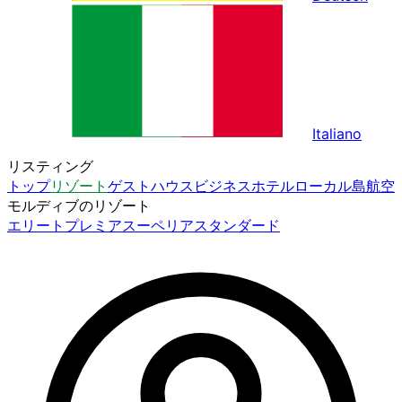
Italiano
リスティング
トップ
リゾート
ゲストハウス
ビジネスホテル
ローカル島
航空
モルディブのリゾート
エリート
プレミア
スーペリア
スタンダード