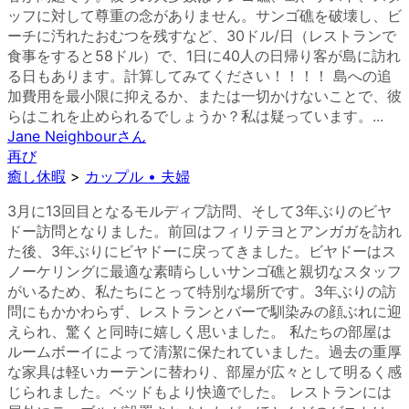
ッフに対して尊重の念がありません。サンゴ礁を破壊し、ビ
ーチに汚れたおむつを残すなど、30ドル/日（レストランで
食事をすると58ドル）で、1日に40人の日帰り客が島に訪れ
る日もあります。計算してみてください！！！！ 島への追
加費用を最小限に抑えるか、または一切かけないことで、彼
らはこれを止められるでしょうか？私は疑っています。...
Jane Neighbour
さん
再び
癒し休暇
>
カップル • 夫婦
3月に13回目となるモルディブ訪問、そして3年ぶりのビヤ
ドー訪問となりました。前回はフィリテヨとアンガガを訪れ
た後、3年ぶりにビヤドーに戻ってきました。ビヤドーはス
ノーケリングに最適な素晴らしいサンゴ礁と親切なスタッフ
がいるため、私たちにとって特別な場所です。3年ぶりの訪
問にもかかわらず、レストランとバーで馴染みの顔ぶれに迎
えられ、驚くと同時に嬉しく思いました。 私たちの部屋は
ルームボーイによって清潔に保たれていました。過去の重厚
な家具は軽いカーテンに替わり、部屋が広々として明るく感
じられました。ベッドもより快適でした。 レストランには