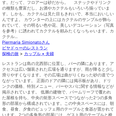
す。だって、フロアーは砂だから。 スナックやドリンク
の種類も豊富だし、お酒やカクテルもいろいろ揃っていま
す。しかも、カクテルは見た目もきれいで、本当においしい
んですよ。 カウンターの上にはカクテルのサンプルが飾ら
れていて、その明るい色や花、美しいデコレーション（写真
を参考）に誘われてカクテルを頼みたくなっちゃいます。カ
クテル...
Piermaria Simionato
さん
ビヤドゥーのレストラン
探検の旅
>
カップル • 夫婦
レストランは島の北西部に位置し、バーの隣にあります。ア
クセスは広い舗装された広場を通りますが、雨が降ると少し
滑りやすくなります。その広場は曲がりくねった砂の道でつ
ながっています。 正面のドアの隣には掲示板があり、ドリ
ンクの価格、特別メニュー、バーやスパに関する情報などが
掲示されています。 低層の建物で、パームリーフで覆われ
た屋根を持ち、中央の矩形スペースでつながった2つの多角
形の部屋から構成されています。この中央スペースには、朝
食、昼食、夕食のビュッフェ用のテーブルと食器が置かれて
います。2つの多角形の部屋には、ゲスト用のテーブルと椅