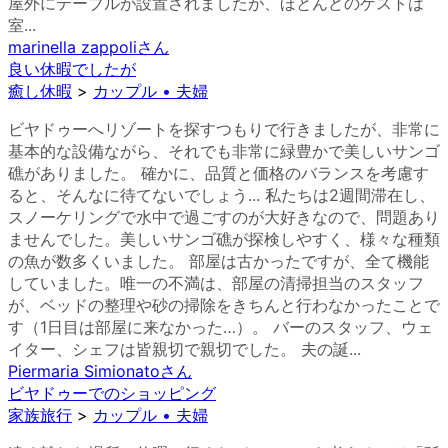
屋外にテーブルが設置されましたが、ほとんどのゲストは
室...
marinella zappoli
さん
良い休暇でしたが
癒し休暇
>
カップル • 夫婦
ビヤドゥーへリゾートを探すつもりで行きましたが、非常に
基本的な設備ながら、それでも非常に緑豊かで美しいサンゴ
礁がありました。 確かに、品質と価格のバランスを考慮す
ると、そんなに待てないでしょう... 私たちは2週間滞在し、
スノーケリングで水中で過ごすのが大好きなので、問題あり
ませんでした。美しいサンゴ礁が探検しやすく、様々な種類
の魚が数多くいました。 部屋は古かったですが、全て機能
していました。唯一の不満は、部屋の清掃担当のスタッフ
が、ベッドの整理や砂の掃除をきちんと行わなかったことで
す（1日目は部屋に来なかった…）。 バーのスタッフ、ウェ
イター、シェフは皆親切で親切でした。 夫の誕...
Piermaria Simionato
さん
ビヤドゥーでのショッピング
家族旅行
>
カップル • 夫婦