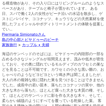
る構造物があり、その入り口にはリビングルームのようなス
ペースがあり、テーブルと椅子が置かれています。 ある
日、スパで働く2人の女性がビーチ沿いの水辺を散歩し、ゲ
ストにパパイヤ、ココナッツ、キュウリなどの天然素材を使
用したフェイシャルやボディトリートメントの体験を提案し
てい...
Piermaria Simionato
さん
島の中心部とビヤドゥーのビーチ
家族旅行
>
カップル • 夫婦
海辺のサンベッドのそばには、ビヤドゥーの内陸部の一部を
占める小さなジャングルが垣間見えます。茂みや低木が密生
しており、その奥に隠れているモルディブのカワセミの巣な
どを見ることは不可能です。カワセミの小さな黒い雛の、お
しゃべりのようなピヨピヨという鳴き声は聞こえましたが、
大人の木の複雑な枝に隠れた巣を見つけることはできません
でした。成長中の若い苗木、落ちたココナッツの実や、他の
大きな木から落ちた、ほとんど腐った大きな木質の種、そし
て、ほとんどのサンベッドに影を作る大きな木々、そして、
柔らかい絨毯のようにすべてを覆っている乾燥した葉。 客
室のある建物と海の間には、人間や動物に影と保護を提供す