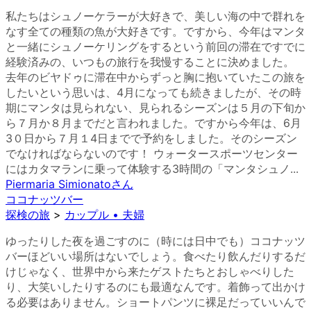
私たちはシュノーケラーが大好きで、美しい海の中で群れを
なす全ての種類の魚が大好きです。ですから、今年はマンタ
と一緒にシュノーケリングをするという前回の滞在ですでに
経験済みの、いつもの旅行を我慢することに決めました。
去年のビヤドゥに滞在中からずっと胸に抱いていたこの旅を
したいという思いは、4月になっても続きましたが、その時
期にマンタは見られない、見られるシーズンは５月の下旬か
ら７月か８月までだと言われました。ですから今年は、6月
3０日から７月１4日までで予約をしました。そのシーズン
でなければならないのです！ ウォータースポーツセンター
にはカタマランに乗って体験する3時間の「マンタシュノ...
Piermaria Simionato
さん
ココナッツバー
探検の旅
>
カップル • 夫婦
ゆったりした夜を過ごすのに（時には日中でも）ココナッツ
バーほどいい場所はないでしょう。食べたり飲んだりするだ
けじゃなく、世界中から来たゲストたちとおしゃべりした
り、大笑いしたりするのにも最適なんです。着飾って出かけ
る必要はありません。ショートパンツに裸足だっていいんで