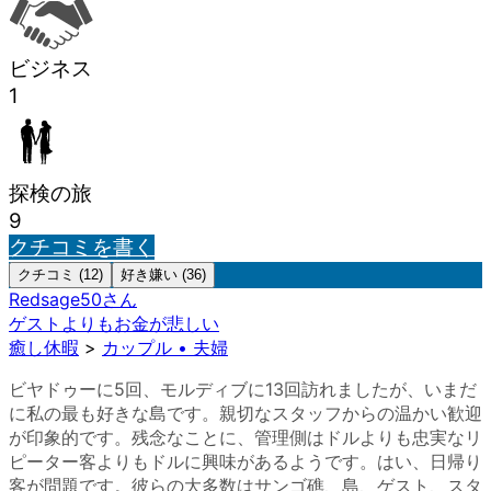
ビジネス
1
探検の旅
9
クチコミを書く
クチコミ (12)
好き嫌い (36)
Redsage50
さん
ゲストよりもお金が悲しい
癒し休暇
>
カップル • 夫婦
ビヤドゥーに5回、モルディブに13回訪れましたが、いまだ
に私の最も好きな島です。親切なスタッフからの温かい歓迎
が印象的です。残念なことに、管理側はドルよりも忠実なリ
ピーター客よりもドルに興味があるようです。はい、日帰り
客が問題です。彼らの大多数はサンゴ礁、島、ゲスト、スタ