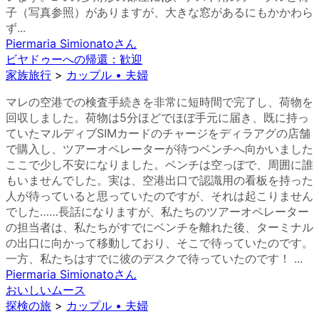
子（写真参照）がありますが、大きな窓があるにもかかわら
ず...
Piermaria Simionato
さん
ビヤドゥーへの帰還：歓迎
家族旅行
>
カップル • 夫婦
マレの空港での検査手続きを非常に短時間で完了し、荷物を
回収しました。荷物は5分ほどでほぼ手元に届き、既に持っ
ていたマルディブSIMカードのチャージをディラアグの店舗
で購入し、ツアーオペレーターが待つベンチへ向かいました
ここで少し不安になりました。ベンチは空っぽで、周囲に誰
もいませんでした。実は、空港出口で認識用の看板を持った
人が待っていると思っていたのですが、それは起こりません
でした……長話になりますが、私たちのツアーオペレーター
の担当者は、私たちがすでにベンチを離れた後、ターミナル
の出口に向かって移動しており、そこで待っていたのです。
一方、私たちはすでに彼のデスクで待っていたのです！ ...
Piermaria Simionato
さん
おいしいムース
探検の旅
>
カップル • 夫婦