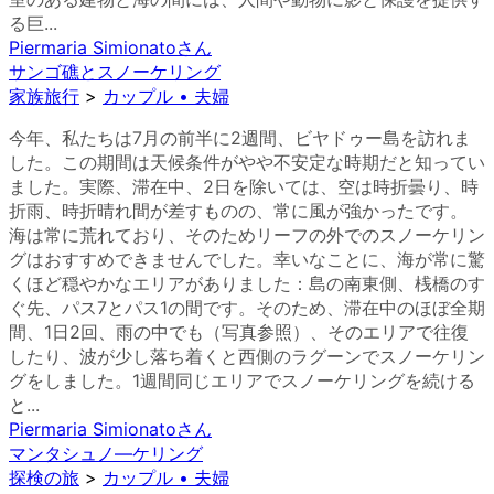
る巨...
Piermaria Simionato
さん
サンゴ礁とスノーケリング
家族旅行
>
カップル • 夫婦
今年、私たちは7月の前半に2週間、ビヤドゥー島を訪れま
した。この期間は天候条件がやや不安定な時期だと知ってい
ました。実際、滞在中、2日を除いては、空は時折曇り、時
折雨、時折晴れ間が差すものの、常に風が強かったです。
海は常に荒れており、そのためリーフの外でのスノーケリン
グはおすすめできませんでした。幸いなことに、海が常に驚
くほど穏やかなエリアがありました：島の南東側、桟橋のす
ぐ先、パス7とパス1の間です。そのため、滞在中のほぼ全期
間、1日2回、雨の中でも（写真参照）、そのエリアで往復
したり、波が少し落ち着くと西側のラグーンでスノーケリン
グをしました。1週間同じエリアでスノーケリングを続ける
と...
Piermaria Simionato
さん
マンタシュノ―ケリング
探検の旅
>
カップル • 夫婦