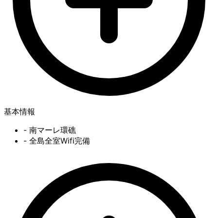
基本情報
- 南マーレ環礁
- 全島全室Wifi完備