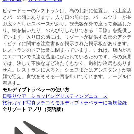
ビヤードゥーのレストランは、島の北部に位置し、お土産店
とバーの隣にあります。入り口の前には、パームツリーが並
ぶ広々としたスペースがあり、観光客が外で座って会話した
り、絵を描いたり、のんびりしたりできる「日陰」を提供し
ています。入り口の隣には、リゾートが提供する夜のアクテ
ィビティに関する注意書きが掲示された掲示板があります。
レストランのドアは常に閉まっています。これは、店内が常
にエアコンで快適な温度に保たれているためです。私の意見
では、決して不快なほど冷たくもなく、過剰な冷房もありま
せん。レストランに入ると、シェフまたはアシスタントが笑
顔で迎え、食欲をそそる一言を掛けてくれます。テーブルに
着席す...
モルディブトラベラーの使い方
日帰りツアー
ショッピング
リスティング
ニュース
旅行ガイド
写真
クチコミ
モルディブトラベラーに新規登録
全リゾート アプリ（英語版）