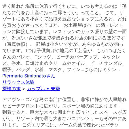
遠く離れた場所に休暇で行くたびに、いつも考えるのは「孫
たちに何をお土産に持って帰ろうか」ってこと。 さて、リ
ゾートにある小さくて品揃え豊富なショップに入ると、どれ
を買おうか迷っちゃうほど。 お土産屋はバーの隣、レスト
ランに隣接しています。レストランのガラス張りの壁の一面
が、2つの小さな部屋で構成されるお店の間にあるほどです
（写真参照）。 部屋は小さいですが、あらゆるものが揃っ
ています。1つは子供向けや地元の工芸品が、もう1つはたく
さんのパレオ、Tシャツ、ビーチカバーアップ、ネックレ
ス、香水、日焼け止めクリームやオイル、ビーチサンダル、
帽子、バッグ、水着、マスク、フィン...さらにはミシン...
Piermaria Simionato
さん
リラックス体験
探検の旅
>
カップル • 夫婦
アアヴン・スパは島の南部に位置し、非常に静かで人里離れ
たビーチフロントに広がり、スポーツ場の隣にあります。
到着すると、巨大な木々に囲まれた広々としたスペースが広
がり、リゾート内で最も大きなバニアンツリーもその中にあ
ります。 このエリアには、パームの葉で覆われたパラソ