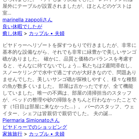
屋外にテーブルが設置されましたが、ほとんどのゲストは
室...
marinella zappoli
さん
良い休暇でしたが
癒し休暇
>
カップル • 夫婦
ビヤドゥーへリゾートを探すつもりで行きましたが、非常に
基本的な設備ながら、それでも非常に緑豊かで美しいサンゴ
礁がありました。 確かに、品質と価格のバランスを考慮す
ると、そんなに待てないでしょう... 私たちは2週間滞在し、
スノーケリングで水中で過ごすのが大好きなので、問題あり
ませんでした。美しいサンゴ礁が探検しやすく、様々な種類
の魚が数多くいました。 部屋は古かったですが、全て機能
していました。唯一の不満は、部屋の清掃担当のスタッフ
が、ベッドの整理や砂の掃除をきちんと行わなかったことで
す（1日目は部屋に来なかった…）。 バーのスタッフ、ウェ
イター、シェフは皆親切で親切でした。 夫の誕...
Piermaria Simionato
さん
ビヤドゥーでのショッピング
家族旅行
>
カップル • 夫婦