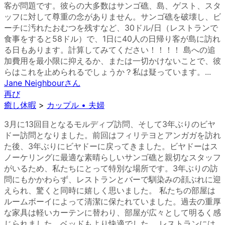
客が問題です。彼らの大多数はサンゴ礁、島、ゲスト、スタ
ッフに対して尊重の念がありません。サンゴ礁を破壊し、ビ
ーチに汚れたおむつを残すなど、30ドル/日（レストランで
食事をすると58ドル）で、1日に40人の日帰り客が島に訪れ
る日もあります。計算してみてください！！！！ 島への追
加費用を最小限に抑えるか、または一切かけないことで、彼
らはこれを止められるでしょうか？私は疑っています。...
Jane Neighbour
さん
再び
癒し休暇
>
カップル • 夫婦
3月に13回目となるモルディブ訪問、そして3年ぶりのビヤ
ドー訪問となりました。前回はフィリテヨとアンガガを訪れ
た後、3年ぶりにビヤドーに戻ってきました。ビヤドーはス
ノーケリングに最適な素晴らしいサンゴ礁と親切なスタッフ
がいるため、私たちにとって特別な場所です。3年ぶりの訪
問にもかかわらず、レストランとバーで馴染みの顔ぶれに迎
えられ、驚くと同時に嬉しく思いました。 私たちの部屋は
ルームボーイによって清潔に保たれていました。過去の重厚
な家具は軽いカーテンに替わり、部屋が広々として明るく感
じられました。ベッドもより快適でした。 レストランには