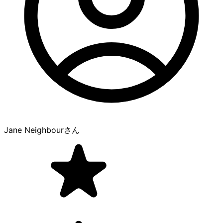
Jane Neighbour
さん