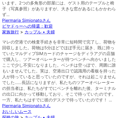
います。2つの多角形の部屋には、ゲスト用のテーブルと椅
子（写真参照）がありますが、大きな窓があるにもかかわら
ず...
Piermaria Simionato
さん
ビヤドゥーへの帰還：歓迎
家族旅行
>
カップル • 夫婦
マレの空港での検査手続きを非常に短時間で完了し、荷物を
回収しました。荷物は5分ほどでほぼ手元に届き、既に持っ
ていたマルディブSIMカードのチャージをディラアグの店舗
で購入し、ツアーオペレーターが待つベンチへ向かいました
ここで少し不安になりました。ベンチは空っぽで、周囲に誰
もいませんでした。実は、空港出口で認識用の看板を持った
人が待っていると思っていたのですが、それは起こりません
でした……長話になりますが、私たちのツアーオペレーター
の担当者は、私たちがすでにベンチを離れた後、ターミナル
の出口に向かって移動しており、そこで待っていたのです。
一方、私たちはすでに彼のデスクで待っていたのです！ ...
Piermaria Simionato
さん
おいしいムース
探検の旅
>
カップル • 夫婦