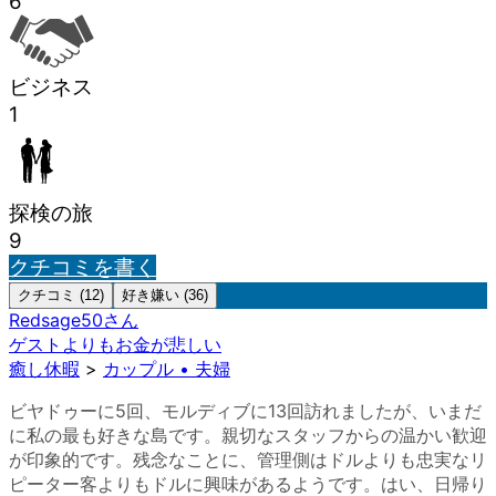
6
ビジネス
1
探検の旅
9
クチコミを書く
クチコミ (12)
好き嫌い (36)
Redsage50
さん
ゲストよりもお金が悲しい
癒し休暇
>
カップル • 夫婦
ビヤドゥーに5回、モルディブに13回訪れましたが、いまだ
に私の最も好きな島です。親切なスタッフからの温かい歓迎
が印象的です。残念なことに、管理側はドルよりも忠実なリ
ピーター客よりもドルに興味があるようです。はい、日帰り