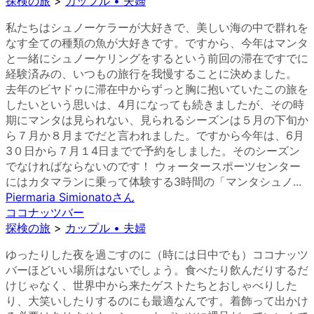
探検の旅
>
カップル • 夫婦
私たちはシュノーケラーが大好きで、美しい海の中で群れを
なす全ての種類の魚が大好きです。ですから、今年はマンタ
と一緒にシュノーケリングをするという前回の滞在ですでに
経験済みの、いつもの旅行を我慢することに決めました。
去年のビヤドゥに滞在中からずっと胸に抱いていたこの旅を
したいという思いは、4月になっても続きましたが、その時
期にマンタは見られない、見られるシーズンは５月の下旬か
ら７月か８月までだと言われました。ですから今年は、6月
3０日から７月１4日までで予約をしました。そのシーズン
でなければならないのです！ ウォータースポーツセンター
にはカタマランに乗って体験する3時間の「マンタシュノ...
Piermaria Simionato
さん
ココナッツバー
探検の旅
>
カップル • 夫婦
ゆったりした夜を過ごすのに（時には日中でも）ココナッツ
バーほどいい場所はないでしょう。食べたり飲んだりするだ
けじゃなく、世界中から来たゲストたちとおしゃべりした
り、大笑いしたりするのにも最適なんです。着飾って出かけ