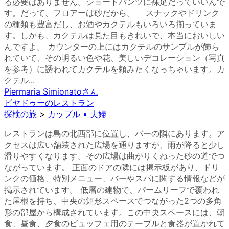
る必要はありません。ショートパンツに裸足だっていいんで
す。だって、フロアーは砂だから。 スナックやドリンク
の種類も豊富だし、お酒やカクテルもいろいろ揃っていま
す。しかも、カクテルは見た目もきれいで、本当においしい
んですよ。 カウンターの上にはカクテルのサンプルが飾ら
れていて、その明るい色や花、美しいデコレーション（写真
を参考）に誘われてカクテルを頼みたくなっちゃいます。カ
クテル...
Piermaria Simionato
さん
ビヤドゥーのレストラン
探検の旅
>
カップル • 夫婦
レストランは島の北西部に位置し、バーの隣にあります。ア
クセスは広い舗装された広場を通りますが、雨が降ると少し
滑りやすくなります。その広場は曲がりくねった砂の道でつ
ながっています。 正面のドアの隣には掲示板があり、ドリ
ンクの価格、特別メニュー、バーやスパに関する情報などが
掲示されています。 低層の建物で、パームリーフで覆われ
た屋根を持ち、中央の矩形スペースでつながった2つの多角
形の部屋から構成されています。この中央スペースには、朝
食、昼食、夕食のビュッフェ用のテーブルと食器が置かれて