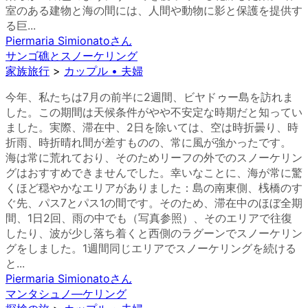
室のある建物と海の間には、人間や動物に影と保護を提供す
る巨...
Piermaria Simionato
さん
サンゴ礁とスノーケリング
家族旅行
>
カップル • 夫婦
今年、私たちは7月の前半に2週間、ビヤドゥー島を訪れま
した。この期間は天候条件がやや不安定な時期だと知ってい
ました。実際、滞在中、2日を除いては、空は時折曇り、時
折雨、時折晴れ間が差すものの、常に風が強かったです。
海は常に荒れており、そのためリーフの外でのスノーケリン
グはおすすめできませんでした。幸いなことに、海が常に驚
くほど穏やかなエリアがありました：島の南東側、桟橋のす
ぐ先、パス7とパス1の間です。そのため、滞在中のほぼ全期
間、1日2回、雨の中でも（写真参照）、そのエリアで往復
したり、波が少し落ち着くと西側のラグーンでスノーケリン
グをしました。1週間同じエリアでスノーケリングを続ける
と...
Piermaria Simionato
さん
マンタシュノ―ケリング