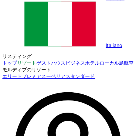
Italiano
リスティング
トップ
リゾート
ゲストハウス
ビジネスホテル
ローカル島
航空
モルディブのリゾート
エリート
プレミア
スーペリア
スタンダード