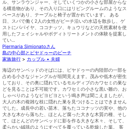
ル、サンラウンジャー、そしていくつかの小さな部屋からな
る構造物があり、その入り口にはリビングルームのようなス
ペースがあり、テーブルと椅子が置かれています。 ある
日、スパで働く2人の女性がビーチ沿いの水辺を散歩し、ゲ
ストにパパイヤ、ココナッツ、キュウリなどの天然素材を使
用したフェイシャルやボディトリートメントの体験を提案し
てい...
Piermaria Simionato
さん
島の中心部とビヤドゥーのビーチ
家族旅行
>
カップル • 夫婦
海辺のサンベッドのそばには、ビヤドゥーの内陸部の一部を
占める小さなジャングルが垣間見えます。茂みや低木が密生
しており、その奥に隠れているモルディブのカワセミの巣な
どを見ることは不可能です。カワセミの小さな黒い雛の、お
しゃべりのようなピヨピヨという鳴き声は聞こえましたが、
大人の木の複雑な枝に隠れた巣を見つけることはできません
でした。成長中の若い苗木、落ちたココナッツの実や、他の
大きな木から落ちた、ほとんど腐った大きな木質の種、そし
て、ほとんどのサンベッドに影を作る大きな木々、そして、
柔らかい絨毯のようにすべてを覆っている乾燥した葉。 客