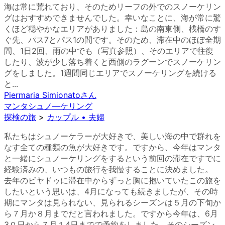
海は常に荒れており、そのためリーフの外でのスノーケリン
グはおすすめできませんでした。幸いなことに、海が常に驚
くほど穏やかなエリアがありました：島の南東側、桟橋のす
ぐ先、パス7とパス1の間です。そのため、滞在中のほぼ全期
間、1日2回、雨の中でも（写真参照）、そのエリアで往復
したり、波が少し落ち着くと西側のラグーンでスノーケリン
グをしました。1週間同じエリアでスノーケリングを続ける
と...
Piermaria Simionato
さん
マンタシュノ―ケリング
探検の旅
>
カップル • 夫婦
私たちはシュノーケラーが大好きで、美しい海の中で群れを
なす全ての種類の魚が大好きです。ですから、今年はマンタ
と一緒にシュノーケリングをするという前回の滞在ですでに
経験済みの、いつもの旅行を我慢することに決めました。
去年のビヤドゥに滞在中からずっと胸に抱いていたこの旅を
したいという思いは、4月になっても続きましたが、その時
期にマンタは見られない、見られるシーズンは５月の下旬か
ら７月か８月までだと言われました。ですから今年は、6月
3０日から７月１4日までで予約をしました。そのシーズン