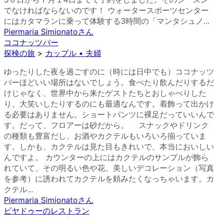
でなければならないのです！ ウォータースポーツセンター
にはカタマランに乗って体験する3時間の「マンタシュノ...
Piermaria Simionato
さん
ココナッツバー
探検の旅
>
カップル • 夫婦
ゆったりした夜を過ごすのに（時には日中でも）ココナッツ
バーほどいい場所はないでしょう。食べたり飲んだりするだ
けじゃなく、世界中から来たゲストたちとおしゃべりした
り、大笑いしたりするのにも最適なんです。着飾って出かけ
る必要はありません。ショートパンツに裸足だっていいんで
す。だって、フロアーは砂だから。 スナックやドリンク
の種類も豊富だし、お酒やカクテルもいろいろ揃っていま
す。しかも、カクテルは見た目もきれいで、本当においしい
んですよ。 カウンターの上にはカクテルのサンプルが飾ら
れていて、その明るい色や花、美しいデコレーション（写真
を参考）に誘われてカクテルを頼みたくなっちゃいます。カ
クテル...
Piermaria Simionato
さん
ビヤドゥーのレストラン