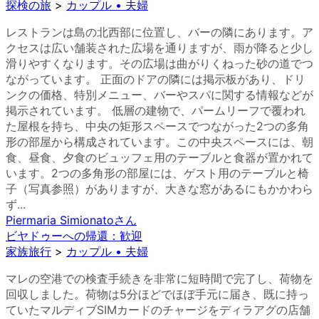
探検の旅
>
カップル • 夫婦
レストランは島の北西部に位置し、バーの隣にあります。ア
クセスは広い舗装された広場を通りますが、雨が降ると少し
滑りやすくなります。その広場は曲がりくねった砂の道でつ
ながっています。 正面のドアの隣には掲示板があり、ドリ
ンクの価格、特別メニュー、バーやスパに関する情報などが
掲示されています。 低層の建物で、パームリーフで覆われ
た屋根を持ち、中央の矩形スペースでつながった2つの多角
形の部屋から構成されています。この中央スペースには、朝
食、昼食、夕食のビュッフェ用のテーブルと食器が置かれて
います。2つの多角形の部屋には、ゲスト用のテーブルと椅
子（写真参照）がありますが、大きな窓があるにもかかわら
ず...
Piermaria Simionato
さん
ビヤドゥーへの帰還：歓迎
家族旅行
>
カップル • 夫婦
マレの空港での検査手続きを非常に短時間で完了し、荷物を
回収しました。荷物は5分ほどでほぼ手元に届き、既に持っ
ていたマルディブSIMカードのチャージをディラアグの店舗