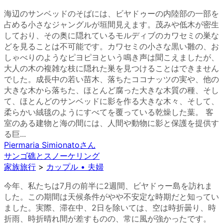
海辺のサンベッドのそばには、ビヤドゥーの内陸部の一部を
占める小さなジャングルが垣間見えます。茂みや低木が密生
しており、その奥に隠れているモルディブのカワセミの巣な
どを見ることは不可能です。カワセミの小さな黒い雛の、お
しゃべりのようなピヨピヨという鳴き声は聞こえましたが、
大人の木の複雑な枝に隠れた巣を見つけることはできません
でした。成長中の若い苗木、落ちたココナッツの実や、他の
大きな木から落ちた、ほとんど腐った大きな木質の種、そし
て、ほとんどのサンベッドに影を作る大きな木々、そして、
柔らかい絨毯のようにすべてを覆っている乾燥した葉。 客
室のある建物と海の間には、人間や動物に影と保護を提供す
る巨...
Piermaria Simionato
さん
サンゴ礁とスノーケリング
家族旅行
>
カップル • 夫婦
今年、私たちは7月の前半に2週間、ビヤドゥー島を訪れま
した。この期間は天候条件がやや不安定な時期だと知ってい
ました。実際、滞在中、2日を除いては、空は時折曇り、時
折雨、時折晴れ間が差すものの、常に風が強かったです。