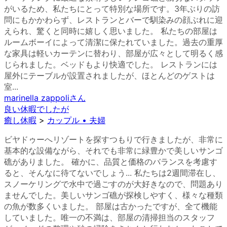
がいるため、私たちにとって特別な場所です。3年ぶりの訪
問にもかかわらず、レストランとバーで馴染みの顔ぶれに迎
えられ、驚くと同時に嬉しく思いました。 私たちの部屋は
ルームボーイによって清潔に保たれていました。過去の重厚
な家具は軽いカーテンに替わり、部屋が広々として明るく感
じられました。ベッドもより快適でした。 レストランには
屋外にテーブルが設置されましたが、ほとんどのゲストは
室...
marinella zappoli
さん
良い休暇でしたが
癒し休暇
>
カップル • 夫婦
ビヤドゥーへリゾートを探すつもりで行きましたが、非常に
基本的な設備ながら、それでも非常に緑豊かで美しいサンゴ
礁がありました。 確かに、品質と価格のバランスを考慮す
ると、そんなに待てないでしょう... 私たちは2週間滞在し、
スノーケリングで水中で過ごすのが大好きなので、問題あり
ませんでした。美しいサンゴ礁が探検しやすく、様々な種類
の魚が数多くいました。 部屋は古かったですが、全て機能
していました。唯一の不満は、部屋の清掃担当のスタッフ