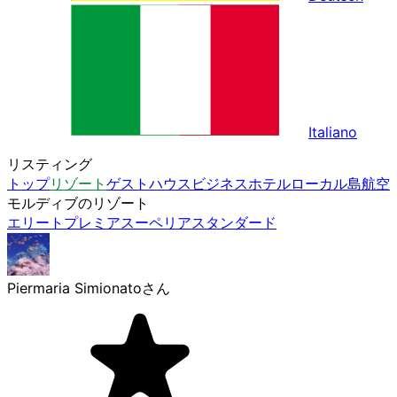
Italiano
リスティング
トップ
リゾート
ゲストハウス
ビジネスホテル
ローカル島
航空
モルディブのリゾート
エリート
プレミア
スーペリア
スタンダード
Piermaria Simionato
さん