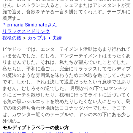
せん。レストランに入ると、シェフまたはアシスタントが笑
顔で迎え、食欲をそそる一言を掛けてくれます。テーブルに
着席す...
Piermaria Simionato
さん
リラックスとドリンク
探検の旅
>
カップル • 夫婦
ビヤドゥーでは、エンターテイメント活動はあまり行われて
いませんでした。むしろ、エンターテイメントはまったくあ
りませんでした。それは、私たちが望んでいたことでした。
私たちは、平和に過ごし、完全にリラックスしてモルディブ
の魔法のような雰囲気を味わうために休暇を過ごしていたの
です。しかし、それは決して退屈だったという意味ではあり
ません。むしろその逆でした。 月明かりの下でロマンチッ
クにビーチを散歩したり、桟橋に行ってライトに近づいてく
る魚の黒いシルエットを眺めたりしたくない人にとって、島
での夜の待ち合わせ場所はココナッツバーでした。そこで
は、カウンター近くのテーブルや、ヤシの木の下にある少し
外側の...
モルディブトラベラーの使い方