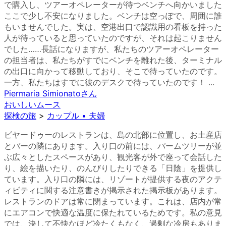
で購入し、ツアーオペレーターが待つベンチへ向かいました
ここで少し不安になりました。ベンチは空っぽで、周囲に誰
もいませんでした。実は、空港出口で認識用の看板を持った
人が待っていると思っていたのですが、それは起こりません
でした……長話になりますが、私たちのツアーオペレーター
の担当者は、私たちがすでにベンチを離れた後、ターミナル
の出口に向かって移動しており、そこで待っていたのです。
一方、私たちはすでに彼のデスクで待っていたのです！ ...
Piermaria Simionato
さん
おいしいムース
探検の旅
>
カップル • 夫婦
ビヤードゥーのレストランは、島の北部に位置し、お土産店
とバーの隣にあります。入り口の前には、パームツリーが並
ぶ広々としたスペースがあり、観光客が外で座って会話した
り、絵を描いたり、のんびりしたりできる「日陰」を提供し
ています。入り口の隣には、リゾートが提供する夜のアクテ
ィビティに関する注意書きが掲示された掲示板があります。
レストランのドアは常に閉まっています。これは、店内が常
にエアコンで快適な温度に保たれているためです。私の意見
では、決して不快なほど冷たくもなく、過剰な冷房もありま