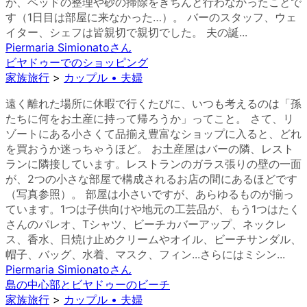
が、ベッドの整理や砂の掃除をきちんと行わなかったことで
す（1日目は部屋に来なかった…）。 バーのスタッフ、ウェ
イター、シェフは皆親切で親切でした。 夫の誕...
Piermaria Simionato
さん
ビヤドゥーでのショッピング
家族旅行
>
カップル • 夫婦
遠く離れた場所に休暇で行くたびに、いつも考えるのは「孫
たちに何をお土産に持って帰ろうか」ってこと。 さて、リ
ゾートにある小さくて品揃え豊富なショップに入ると、どれ
を買おうか迷っちゃうほど。 お土産屋はバーの隣、レスト
ランに隣接しています。レストランのガラス張りの壁の一面
が、2つの小さな部屋で構成されるお店の間にあるほどです
（写真参照）。 部屋は小さいですが、あらゆるものが揃っ
ています。1つは子供向けや地元の工芸品が、もう1つはたく
さんのパレオ、Tシャツ、ビーチカバーアップ、ネックレ
ス、香水、日焼け止めクリームやオイル、ビーチサンダル、
帽子、バッグ、水着、マスク、フィン...さらにはミシン...
Piermaria Simionato
さん
島の中心部とビヤドゥーのビーチ
家族旅行
>
カップル • 夫婦