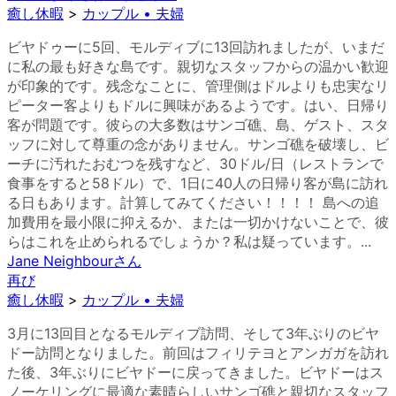
癒し休暇
>
カップル • 夫婦
ビヤドゥーに5回、モルディブに13回訪れましたが、いまだ
に私の最も好きな島です。親切なスタッフからの温かい歓迎
が印象的です。残念なことに、管理側はドルよりも忠実なリ
ピーター客よりもドルに興味があるようです。はい、日帰り
客が問題です。彼らの大多数はサンゴ礁、島、ゲスト、スタ
ッフに対して尊重の念がありません。サンゴ礁を破壊し、ビ
ーチに汚れたおむつを残すなど、30ドル/日（レストランで
食事をすると58ドル）で、1日に40人の日帰り客が島に訪れ
る日もあります。計算してみてください！！！！ 島への追
加費用を最小限に抑えるか、または一切かけないことで、彼
らはこれを止められるでしょうか？私は疑っています。...
Jane Neighbour
さん
再び
癒し休暇
>
カップル • 夫婦
3月に13回目となるモルディブ訪問、そして3年ぶりのビヤ
ドー訪問となりました。前回はフィリテヨとアンガガを訪れ
た後、3年ぶりにビヤドーに戻ってきました。ビヤドーはス
ノーケリングに最適な素晴らしいサンゴ礁と親切なスタッフ