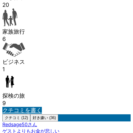
20
家族旅行
6
ビジネス
1
探検の旅
9
クチコミを書く
クチコミ (12)
好き嫌い (36)
Redsage50
さん
ゲストよりもお金が悲しい