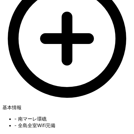
基本情報
- 南マーレ環礁
- 全島全室Wifi完備