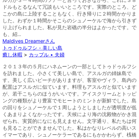
ルガが３ー４時間のツアーと言っておきながら、これに３８
ドルもとるなんて冗談もいいところです。実際のところ、ど
こかの島に上陸することもなく、行き帰りに２時間かかりま
した。わずか１時間かそこらのシュノーケルで海から引きず
り上げられました。私が見た岩礁の半分はよかったです。で
も、紹...
Maldives Dreamer
さん
トゥドゥルフシ - 美しい島
癒し休暇
>
カップル • 夫婦
２０１３年の５月にハネムーンの一部としてトゥドゥルフシ
を訪れました。小さくて美しい島で、アスルガの姉妹島で
す。美しく広いビーチがありますが、客室やヴィラ、島内の
配置はアスルガに似ています。料理もアスルガと似ています
が、若干こちらのほうがいいです。アイスクリームとトッピ
ングの種類がより豊富でモヒートのミントが新鮮でした。島
の回りをシュノーケルで１周しようとしましたが透明度が低
くあまりよくなかったです。天候により海の沈殿物がかき混
ぜられ、実質的になにも見えません。文字通り、私たちは何
も見ることができませんでした。私はかなりレベルの高いス
イマーであり、シュノーケラーであるにもかかわらず、桟橋