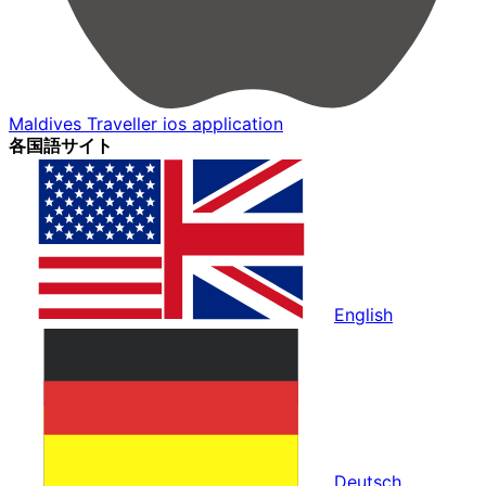
Maldives Traveller ios application
各国語サイト
English
Deutsch