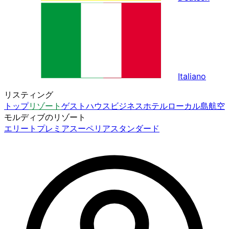
Italiano
リスティング
トップ
リゾート
ゲストハウス
ビジネスホテル
ローカル島
航空
モルディブのリゾート
エリート
プレミア
スーペリア
スタンダード