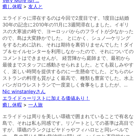
Very More ish ...
癒し休暇
>
友人と
エライドゥに滞在するのは今回で2度目です。1度目は結婚
30年の記念に2010年の11月に3週間滞在しました。イギリ
スの大寒波の時で、ヨーロッパからのフライトが少なかった
ので、島は大変静かでした。 とにかく、シュノ―ケリング
をするために訪れ、それは期待を裏切りませんでした！ダイ
ブ＆セイルセンターを利用しなかったので、それについての
コメントはできませんが。 経営陣から庭師まで、最初から
最後までスタッフに感動させられました。とても親しみやす
く、楽しい時間を提供するのに一生懸命でした。どちらのレ
ストランの料理も質がよく最高で、種類も豊富でした。水上
バンガロウレストランで一度楽しく食事をしましたが、...
Nic winstanley
さん
エライドゥーリストに加える価値あり！
癒し休暇
>
一人旅
エライドゥは周りを美しい環礁で囲まれていることで有名な
島で、それは私も同感です。リゾートとしての基準は高目で
すが、環礁のランクはビヤドゥやフィハロヒと同レベルで