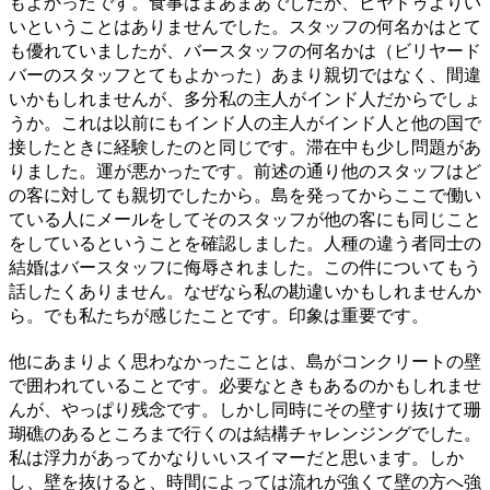
もよかったです。食事はまあまあでしたが、ビヤドゥよりい
いということはありませんでした。スタッフの何名かはとて
も優れていましたが、バースタッフの何名かは（ビリヤード
バーのスタッフとてもよかった）あまり親切ではなく、間違
いかもしれませんが、多分私の主人がインド人だからでしょ
うか。これは以前にもインド人の主人がインド人と他の国で
接したときに経験したのと同じです。滞在中も少し問題があ
りました。運が悪かったです。前述の通り他のスタッフはど
の客に対しても親切でしたから。島を発ってからここで働い
ている人にメールをしてそのスタッフが他の客にも同じこと
をしているということを確認しました。人種の違う者同士の
結婚はバースタッフに侮辱されました。この件についてもう
話したくありません。なぜなら私の勘違いかもしれませんか
ら。でも私たちが感じたことです。印象は重要です。
他にあまりよく思わなかったことは、島がコンクリートの壁
で囲われていることです。必要なときもあるのかもしれませ
んが、やっぱり残念です。しかし同時にその壁すり抜けて珊
瑚礁のあるところまで行くのは結構チャレンジングでした。
私は浮力があってかなりいいスイマーだと思います。しか
し、壁を抜けると、時間によっては流れが強くて壁の方へ強