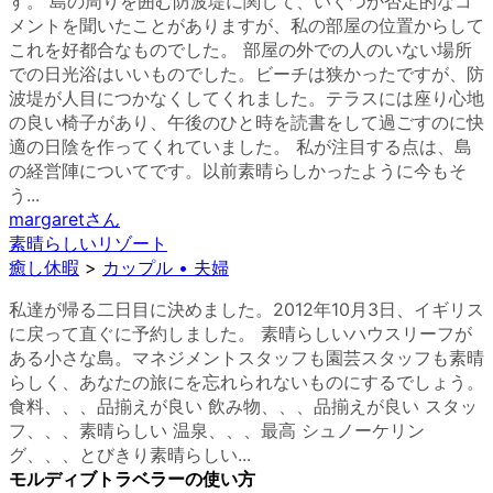
す。 島の周りを囲む防波堤に関して、いくつか否定的なコ
メントを聞いたことがありますが、私の部屋の位置からして
これを好都合なものでした。 部屋の外での人のいない場所
での日光浴はいいものでした。ビーチは狭かったですが、防
波堤が人目につかなくしてくれました。テラスには座り心地
の良い椅子があり、午後のひと時を読書をして過ごすのに快
適の日陰を作ってくれていました。 私が注目する点は、島
の経営陣についてです。以前素晴らしかったように今もそ
う...
margaret
さん
素晴らしいリゾート
癒し休暇
>
カップル • 夫婦
私達が帰る二日目に決めました。2012年10月3日、イギリス
に戻って直ぐに予約しました。 素晴らしいハウスリーフが
ある小さな島。マネジメントスタッフも園芸スタッフも素晴
らしく、あなたの旅にを忘れられないものにするでしょう。
食料、、、品揃えが良い 飲み物、、、品揃えが良い スタッ
フ、、、素晴らしい 温泉、、、最高 シュノーケリン
グ、、、とびきり素晴らしい...
モルディブトラベラーの使い方