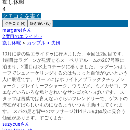
癒し休暇
4
クチコミを書く
クチコミ (4)
好き嫌い (5)
margaret
さん
2度目のエライドゥ
癒し休暇
>
カップル • 夫婦
10月に夢の島エライドゥに行きました。今回は2回目です。
1週目はラグーンが見渡せるスーペリアルームの207号室に
泊まり、2週目は水上コテージに移りました。 ラグーンはリ
ーフでシュノーケリングするのはちょっと自信がないという
人に最適です。 リーフにはホワイト／ブラッククチップシ
ャーク、グレイリーフシャーク、ウミガメ、ミノカサゴ、フ
エなどいろいろな魚ときれいなサンゴがいっぱいです。 ス
タッフは言葉では言えないぐらいフレンドリーで、ゲストの
滞在がすばらしいものになるよういつも手助けしてくれま
す。 スパの足と背中のマッサージ(114ドル)は値段に見合う
価値があります。すごくよか...
suzycue
さん