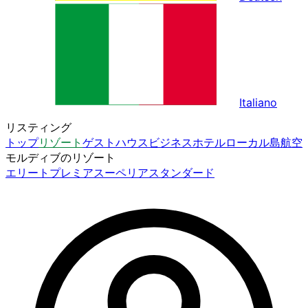
Italiano
リスティング
トップ
リゾート
ゲストハウス
ビジネスホテル
ローカル島
航空
モルディブのリゾート
エリート
プレミア
スーペリア
スタンダード