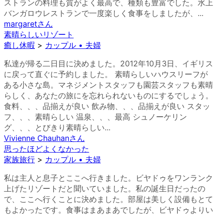
ストランの料理も質がよく最高で、種類も豊富でした。水上
バンガロウレストランで一度楽しく食事をしましたが、...
margaret
さん
素晴らしいリゾート
癒し休暇
>
カップル • 夫婦
私達が帰る二日目に決めました。2012年10月3日、イギリス
に戻って直ぐに予約しました。 素晴らしいハウスリーフが
ある小さな島。マネジメントスタッフも園芸スタッフも素晴
らしく、あなたの旅にを忘れられないものにするでしょう。
食料、、、品揃えが良い 飲み物、、、品揃えが良い スタッ
フ、、、素晴らしい 温泉、、、最高 シュノーケリン
グ、、、とびきり素晴らしい...
Vivienne Chauhan
さん
思ったほどよくなかった
家族旅行
>
カップル • 夫婦
私は主人と息子とここへ行きました。ビヤドゥをワンランク
上げたリゾートだと聞いていました。私の誕生日だったの
で、ここへ行くことに決めました。部屋は美しく設備もとて
もよかったです。食事はまあまあでしたが、ビヤドゥよりい