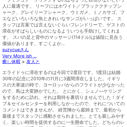
人に最適です。 リーフにはホワイト／ブラッククチップシ
ャーク、グレイリーフシャーク、ウミガメ、ミノカサゴ、フ
エなどいろいろな魚ときれいなサンゴがいっぱいです。 ス
タッフは言葉では言えないぐらいフレンドリーで、ゲストの
滞在がすばらしいものになるよういつも手助けしてくれま
す。 スパの足と背中のマッサージ(114ドル)は値段に見合う
価値があります。すごくよか...
suzycue
さん
Very More ish ...
癒し休暇
>
友人と
エライドゥに滞在するのは今回で2度目です。1度目は結婚
30年の記念に2010年の11月に3週間滞在しました。イギリ
スの大寒波の時で、ヨーロッパからのフライトが少なかった
ので、島は大変静かでした。 とにかく、シュノ―ケリング
をするために訪れ、それは期待を裏切りませんでした！ダイ
ブ＆セイルセンターを利用しなかったので、それについての
コメントはできませんが。 経営陣から庭師まで、最初から
最後までスタッフに感動させられました。とても親しみやす
く、楽しい時間を提供するのに一生懸命でした。どちらのレ