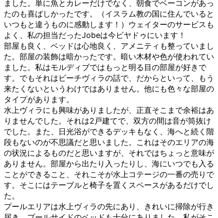
ました。単に魚とカレーだけでなく、朝食でベーコンがあっ
たのも喜ばしかったです。（イスラム教の国に住んでいると
いつもと違うものに感動します！）ウェイターのサービスも
よく、私の担当だったJobeは今ビヤドゥにいます！
部屋も良く、ベッドは心地良く、アメニティも整っていまし
た。部屋の装飾は暗かったです。暗い木材や色が使われてい
ました。私はモルディブではもっと明る目の部屋が好きで
す。でもそれはビーチヴィラの話で、だからといって、もう
来たくないというわけではありません。他にも色々な部屋の
タイプがあります。
水上ヴィラにも興味がありましたが、正直そこまで余裕はあ
りませんでした。それは2戸建てで、双方の間は音が筒抜け
でした。また、日光浴ができるデッキもなく、海へと続く階
段もないのが不思議だと思いました。これはそのエリアの海
の状況によるものだと思いますが、それではちょっと意味が
ありません。部屋から出たり入ったりし、海にいつでも入る
ことができること、それこそが水上コテージの一番の売りで
す。そこにはテーブルと椅子を置くスペースがあるだけでし
た。
プールエリアは水上ヴィラの先にあり、きれいに掃除が行き
届き、プールサイドのベッドも十分にありました。私がそこ