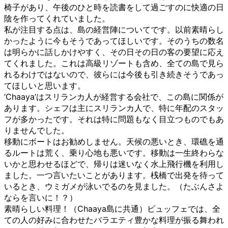
椅子があり、午後のひと時を読書をして過ごすのに快適の日
陰を作ってくれていました。
私が注目する点は、島の経営陣についてです。以前素晴らし
かったように今もそうであってほしいです。そのうちの数名
は明らかに話しかけやすく、その日その日の客の要望に応え
てくれました。これは高級リゾートも含め、全ての島で見ら
れるわけではないので、彼らには今後も引き続きそうであっ
てほしいと思います。
‘Chaaya’はスリランカ人が経営する会社で、この島に関係が
あります。シェフは主にスリランカ人で、特に年配のスタッ
フが多かったです。それは特に問題もなく目立つものでもあ
りませんでした。
移動にボートはお勧めしません。天候の悪いとき、環礁を通
るルートは荒く、乗り心地も悪いです。移動は一生終わらな
いかと思わせるほどで、帰りは迷いなく水上飛行機を利用し
ました。一つ言いたいことがあります。桟橋で出発を待って
いるとき、ウミガメが泳いでるのを見ました。（たぶんさよ
ならを言いに！？）
素晴らしい料理！（Chaaya島に共通）ビュッフェでは、全
ての人の好みに合わせたバラエティ豊かな料理が振る舞われ