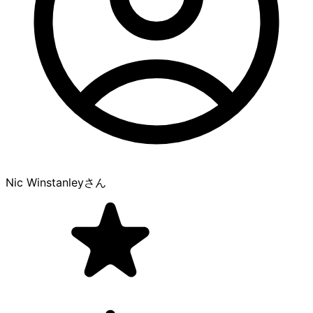
Nic Winstanley
さん