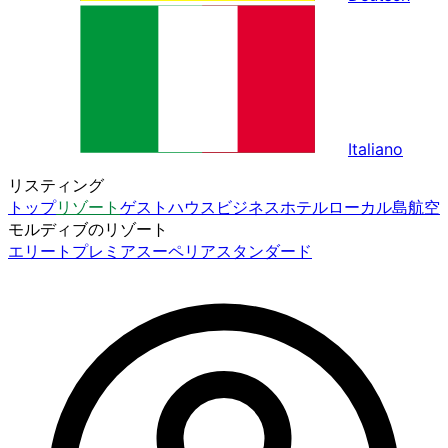
Italiano
リスティング
トップ
リゾート
ゲストハウス
ビジネスホテル
ローカル島
航空
モルディブのリゾート
エリート
プレミア
スーペリア
スタンダード