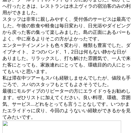
へ行ったときは、レストランは水上ヴィラの宿泊客のみの利
用ができました。
スタッフは非常に親しみやすく、受付係のサービスは最高で
した。午後の飲食や軽食は毎日変わり、日光浴やダイビング
から戻った客の集って楽しみました。島の正面にあるバーも
よく、中に座るよりそこの方がよかったです。
エンターテインメントも色々変わり、種類も豊富でした。ダ
イブナイト、２つのバンド、1，2日は何もない静かな日が
ありました。リラックスし、打ち解けた雰囲気で、一人で来
た客にとっても、家族連れにとっても、環礁目的の人にとっ
てもいいと思います。
私は滞在中ツアーもスパも経験しませんでしたが、値段も手
ごろで、スパのスタッフもとてもよさそうでした。
最後にモルディブのリピーターの方にエライドゥをお勧めし
ます。ぜひリストに加えてください。良い料理、環礁、雰囲
気、サービス…どれをとっても言うことなしです。いつかま
たエライドゥに戻り、今回のようないい経験ができるかを見
てみたいです。