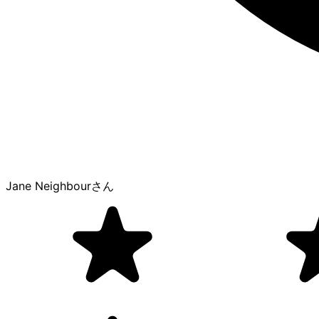
Jane Neighbour
さん