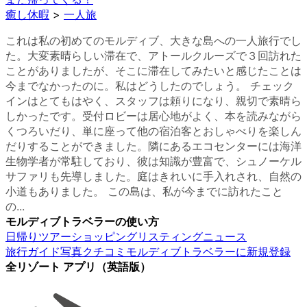
癒し休暇
>
一人旅
これは私の初めてのモルディブ、大きな島への一人旅行でし
た。大変素晴らしい滞在で、アトールクルーズで３回訪れた
ことがありましたが、そこに滞在してみたいと感じたことは
今までなかったのに。私はどうしたのでしょう。 チェック
インはとてもはやく、スタッフは頼りになり、親切で素晴ら
しかったです。受付ロビーは居心地がよく、本を読みながら
くつろいだり、単に座って他の宿泊客とおしゃべりを楽しん
だりすることができました。隣にあるエコセンターには海洋
生物学者が常駐しており、彼は知識が豊富で、シュノーケル
サファリも先導しました。庭はきれいに手入れされ、自然の
小道もありました。 この島は、私が今までに訪れたこと
の...
モルディブトラベラーの使い方
日帰りツアー
ショッピング
リスティング
ニュース
旅行ガイド
写真
クチコミ
モルディブトラベラーに新規登録
全リゾート アプリ（英語版）