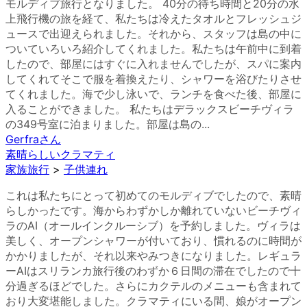
モルディブ旅行となりました。 40分の待ち時間と20分の水
上飛行機の旅を経て、私たちは冷えたタオルとフレッシュジ
ュースで出迎えられました。それから、スタッフは島の中に
ついていろいろ紹介してくれました。私たちは午前中に到着
したので、部屋にはすぐに入れませんでしたが、スパに案内
してくれてそこで服を着換えたり、シャワーを浴びたりさせ
てくれました。海で少し泳いで、ランチを食べた後、部屋に
入ることができました。 私たちはデラックスビーチヴィラ
の349号室に泊まりました。部屋は島の...
Gerfra
さん
素晴らしいクラマティ
家族旅行
>
子供連れ
これは私たちにとって初めてのモルディブでしたので、素晴
らしかったです。海からわずかしか離れていないビーチヴィ
ラのAI（オールインクルーシブ）を予約しました。ヴィラは
美しく、オープンシャワーが付いており、慣れるのに時間が
かかりましたが、それ以来やみつきになりました。レギュラ
ーAIはスリランカ旅行後のわずか６日間の滞在でしたので十
分過ぎるほどでした。さらにカクテルのメニューも含まれて
おり大変堪能しました。クラマティにいる間、娘がオープン