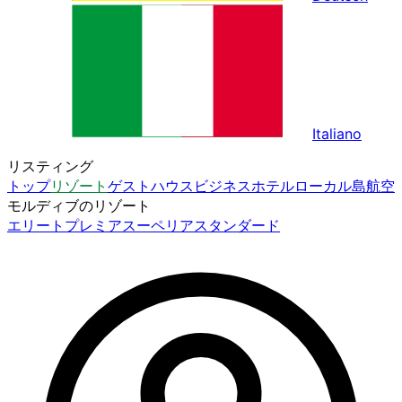
Italiano
リスティング
トップ
リゾート
ゲストハウス
ビジネスホテル
ローカル島
航空
モルディブのリゾート
エリート
プレミア
スーペリア
スタンダード