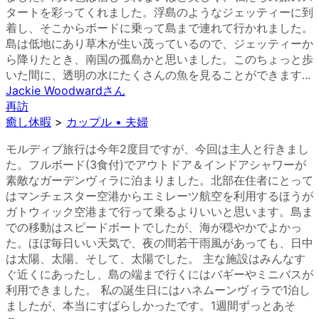
タートを彩ってくれました。浮島のようなジェッティーに到
着し、そこからボードに乗って島まで連れて行かれました。
島は低地にあり草木が生い茂っているので、ジェッティーか
ら降りたとき、南国の孤島かと思いました。このちょっと歩
いた間に、透明の水にたくさんの魚を見ることができます...
Jackie Woodward
さん
再訪
癒し休暇
>
カップル • 夫婦
モルディブ旅行は今年2度目ですが、今回は主人と行きまし
た。フルボード(3食付)でアウトドア＆インドアシャワーが
素敵なガーデンヴィラに泊まりました。北部在住者にとって
はマンチェスター空港からエミレーツ航空を利用するほうが
ガトウィック空港まで行って乗るよりいいと思います。島ま
での移動はスピードボートでしたが、海が穏やかでよかっ
た。ほぼ毎日いい天気で、夜の間若干雨風があっても、日中
は太陽、太陽、そして、太陽でした。 主な施設はみんなす
ぐ近くにあったし、島の端まで行くにはバギーやミニバスが
利用できました。 私の誕生日にはハネムーンヴィラで1泊し
ましたが、本当にすばらしかったです。1週間ずっとあそ