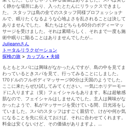
く静かな場所にあり、入ったとたんにリラックスできまし
た。 スタッフは島の全てのスタッフ同様プロフェッショナ
ルで、眠りたくなるような心地よさを乱されることは決して
ありませんでした。 私たちはどちらも60分のボディーマッ
サージを受けました。それは素晴らしく、それまで一度も施
術中眠りに陥ることはありませんでしたが...
Julieann
さん
トータルリラクゼーション
探検の旅
>
カップル • 夫婦
もともとスパには興味がなかったんですが、島の中を見てま
わっているときスパを見て、行ってみることにしました。
170ドルのフルボディマッサージ90分は天国のようでした。
ここに来たらぜひ試してみてください。一気にホリデーモー
ドに入りますよ（笑）フェイシャルもあります。私は超敏感
肌なので、フェイシャルはしませんでした。主人は興味がな
かったようで、私がマッサージを受けている間、日光浴をし
ていました。スパのスタッフはすごく親切で、けがや何か気
になることを先に伝えておけば、それに合わせてくれます。
料金は安くないけど、その価値がありますよ。...