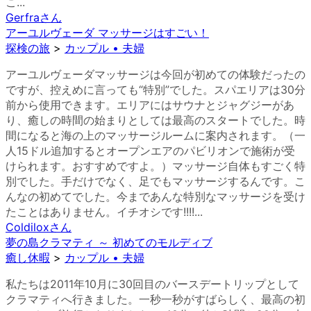
こ...
Gerfra
さん
アーユルヴェーダ マッサージはすごい！
探検の旅
>
カップル • 夫婦
アーユルヴェーダマッサージは今回が初めての体験だったの
ですが、控えめに言っても“特別”でした。スパエリアは30分
前から使用できます。エリアにはサウナとジャグジーがあ
り、癒しの時間の始まりとしては最高のスタートでした。時
間になると海の上のマッサージルームに案内されます。（一
人15ドル追加するとオープンエアのパビリオンで施術が受
けられます。おすすめですよ。）マッサージ自体もすごく特
別でした。手だけでなく、足でもマッサージするんです。こ
んなの初めてでした。今まであんな特別なマッサージを受け
たことはありません。イチオシです!!!!...
Coldilox
さん
夢の島クラマティ ～ 初めてのモルディブ
癒し休暇
>
カップル • 夫婦
私たちは2011年10月に30回目のバースデートリップとして
クラマティへ行きました。一秒一秒がすばらしく、最高の初