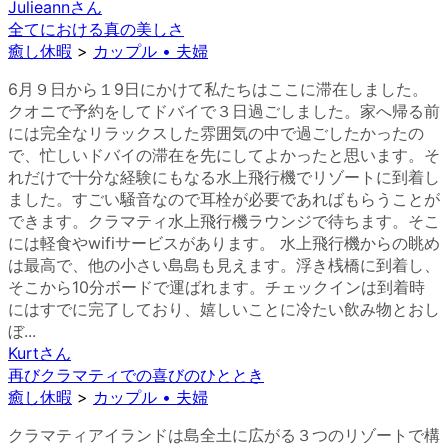
Julieann
さん
全てにおける真の美しさ
癒し休暇
>
カップル • 夫婦
6月９日から１9日にかけて私たちはここに滞在しました。
クオニで予約をしてドバイで３日過ごしました。家へ帰る前
には完全なリラックスした雰囲気の中で過ごしたかったの
で、忙しいドバイの滞在を先にしてよかったと思います。そ
れだけで十分な経験にもなる水上飛行機でリゾートに到着し
ました。すごい騒音なので耳栓が必要であればもらうことが
できます。クラマティ水上飛行機ラウンジで待ちます。そこ
には軽食やwifiサービスがあります。 水上飛行機からの眺め
は最高で、他の小さい島島も見えます。浮き桟橋に到着し、
そこから10分ボードで運ばれます。チェックインは到着時
にはすでに完了しており、嬉しいことに冷たい飲み物とおし
ぼ...
Kurt
さん
再びクラマティでの喜びのひととき
癒し休暇
>
カップル • 夫婦
クラマティアイランドは島全土に広がる３つのリゾートで構