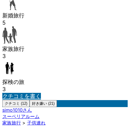
新婚旅行
5
家族旅行
3
探検の旅
3
クチコミを書く
クチコミ (12)
好き嫌い (21)
simo1010
さん
スーペリアルーム
家族旅行
>
子供連れ