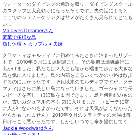
ウォーターのダイビングの免許を取り、ダイビングスクール
のスタッフは大変頼りになったそうです。夫の話によると、
ここでのシュノーケリングはサメがたくさん見られてとても
い...
Maldives Dreamer
さん
豪華で多様な島
癒し休暇
>
カップル • 夫婦
クラマティはモルディブに初めて来たときに泊まったリゾー
トで、2010年９月に１週間過ごし、その翌週は環礁旅行に
出かけました。私たちは２人とも端から端まで歩ける大きな
島を気に入りました。島の内部を走るいくつかの小路は散歩
するのによかったです。それ以来のモルディブですが、クラ
マティはさらに美しい島になっていました。ゴージャスで長
いビーチを有し、ほぼ島を１周できます。島と何世紀のもの
か、古いガジュマルの木も 気に入りました。（ビーチに常
に人がいないのもよかったです。それは天気がよくなかった
からかもしれません） 2010年９月のクラマティの天候は毎
日けっこう悪かったです。しかしいつでも傘を提供してく...
Jackie Woodward
さん
また帰ってくる！