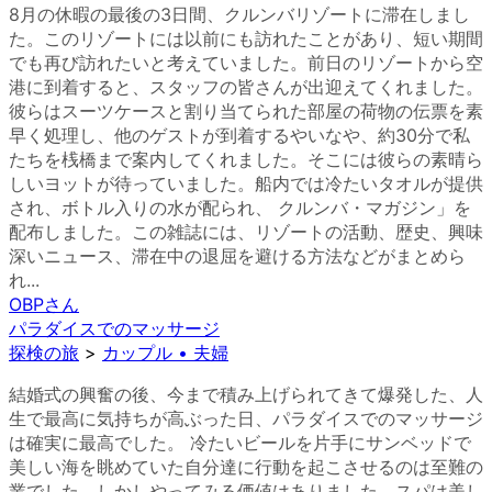
8月の休暇の最後の3日間、クルンバリゾートに滞在しまし
た。このリゾートには以前にも訪れたことがあり、短い期間
でも再び訪れたいと考えていました。前日のリゾートから空
港に到着すると、スタッフの皆さんが出迎えてくれました。
彼らはスーツケースと割り当てられた部屋の荷物の伝票を素
早く処理し、他のゲストが到着するやいなや、約30分で私
たちを桟橋まで案内してくれました。そこには彼らの素晴ら
しいヨットが待っていました。船内では冷たいタオルが提供
され、ボトル入りの水が配られ、 クルンバ・マガジン」を
配布しました。この雑誌には、リゾートの活動、歴史、興味
深いニュース、滞在中の退屈を避ける方法などがまとめら
れ...
OBP
さん
パラダイスでのマッサージ
探検の旅
>
カップル • 夫婦
結婚式の興奮の後、今まで積み上げられてきて爆発した、人
生で最高に気持ちが高ぶった日、パラダイスでのマッサージ
は確実に最高でした。 冷たいビールを片手にサンベッドで
美しい海を眺めていた自分達に行動を起こさせるのは至難の
業でした。しかしやってみる価値はありました。スパは美し