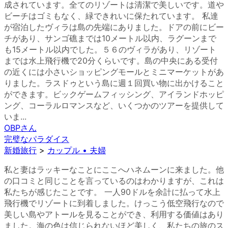
成されています。全てのリゾートは清潔で美しいです。道や
ビーチはゴミもなく、緑できれいに保たれています。 私達
が宿泊したヴィラは島の先端にありました。ドアの前にビー
チがあり、サンゴ礁までは10メートル以内、ラグーンまで
も15メートル以内でした。５６のヴィラがあり、リゾート
までは水上飛行機で20分くらいです。島の中央にある受付
の近くには小さいショッピングモールとミニマーケットがあ
りました。ラスドゥという島に週１回買い物に出かけること
ができます。ビックゲームフィッシング、アイランドホッピ
ング、コーラルロマンスなど、いくつかのツアーを提供して
いま...
OBP
さん
完璧なパラダイス
新婚旅行
>
カップル • 夫婦
私と妻はラッキーなことにここへハネムーンに来ました。他
の口コミと同じことを言っているのはわかりますが、これは
私たちが感じたことです。 一人90ドルを余計に払って水上
飛行機でリゾートに到着しました。けっこう低空飛行なので
美しい島やアトールを見ることができ、利用する価値はあり
ました。海の色は信じられないほど美しく、私たちの旅のス