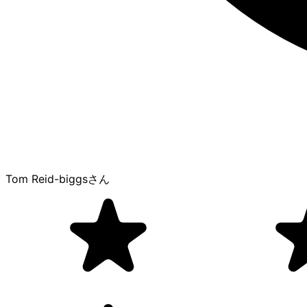
Tom Reid-biggs
さん