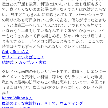
屋はどの部屋も最高。料理はおいしいし、量も種類も多く
て、食べたりないまま部屋に戻るなんてことは絶対起こらな
い。 島中どこもきれいに掃除されていて、バーやショップ
の周りの砂も毎日きれいに掃いてある。僕らが行ったときち
ょうど改築工事をしていたんだけど、いつもとても静かで、
正直言うと工事をしているなんて全く気が付かなった。 バ
ーもたくさんあって夜も楽しめる。静かにゆったり過ごすこ
ともできるし、ディスコで踊ることもできるよ。 ここでの
時間は今でもずっと忘れられない。クレドゥには...
Gaby Reim
さん
ホリデーといえばここ！
結婚式
>
カップル • 夫婦
クレドゥは南国の美しいリゾートです。素晴らしいエンター
テイメントと美味しい料理。穏やかでリラックスした環境。
私たちは最初の訪問からこの島に恋をしています。今回はも
う３回目だけど、次回も絶対クレドゥに行く。クレドゥ最
高！...
Karen Wilton
さん
魔法のような家族旅行、そして、ウェディング！