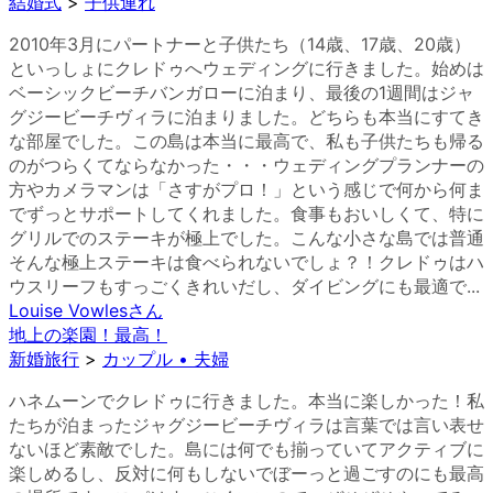
結婚式
>
子供連れ
2010年3月にパートナーと子供たち（14歳、17歳、20歳）
といっしょにクレドゥへウェディングに行きました。始めは
ベーシックビーチバンガローに泊まり、最後の1週間はジャ
グジービーチヴィラに泊まりました。どちらも本当にすてき
な部屋でした。この島は本当に最高で、私も子供たちも帰る
のがつらくてならなかった・・・ウェディングプランナーの
方やカメラマンは「さすがプロ！」という感じで何から何ま
でずっとサポートしてくれました。食事もおいしくて、特に
グリルでのステーキが極上でした。こんな小さな島では普通
そんな極上ステーキは食べられないでしょ？！クレドゥはハ
ウスリーフもすっごくきれいだし、ダイビングにも最適で...
Louise Vowles
さん
地上の楽園！最高！
新婚旅行
>
カップル • 夫婦
ハネムーンでクレドゥに行きました。本当に楽しかった！私
たちが泊まったジャグジービーチヴィラは言葉では言い表せ
ないほど素敵でした。島には何でも揃っていてアクティブに
楽しめるし、反対に何もしないでぼーっと過ごすのにも最高