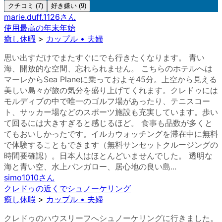
クチコミ (7)
好き嫌い (9)
marie.duff.1126
さん
使用最高の年末年始
癒し休暇
>
カップル • 夫婦
思い出すだけでまたすぐにでも行きたくなります。 青い
海、開放的な空間、忘れられません。 こちらのホテルへは
マーレからSea Planeに乗っておよそ45分。上空から見える
美しい島々が旅の気分を盛り上げてくれます。クレドゥには
モルディブの中で唯一のゴルフ場があったり、テニスコー
ト、サッカー場などのスポーツ施設も充実しています。歩い
て回るには大きすぎると感じるほど。 食事も品数が多くと
てもおいしかったです。イルカウォッチングを滞在中に無料
で体験することもできます（無料サンセットクルージングの
時間要確認）。日本人はほとんどいませんでした。 透明な
海と青い空、水上バンガロー、居心地の良い島...
simo1010
さん
クレドゥの近くでシュノーケリング
癒し休暇
>
カップル • 夫婦
クレドゥのハウスリーフへシュノーケリングに行きました。