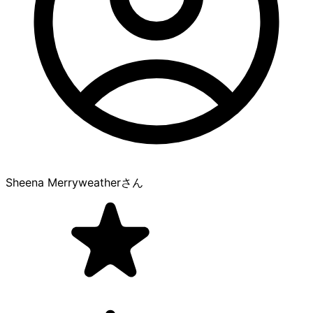
Sheena Merryweather
さん