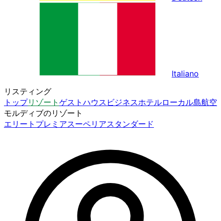
Italiano
リスティング
トップ
リゾート
ゲストハウス
ビジネスホテル
ローカル島
航空
モルディブのリゾート
エリート
プレミア
スーペリア
スタンダード