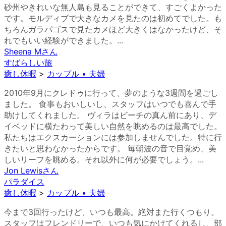
砂州やきれいな無人島も見ることができて、すごくよかった
です。モルディブで大きなカメを見たのは初めてでした。も
ちろんガラパゴスで見たカメほど大きくはなかったけど、そ
れでもいい経験ができました。...
Sheena M
さん
すばらしい旅
癒し休暇
>
カップル • 夫婦
2010年9月にクレドゥに行って、夢のような3週間を過ごし
ました。 食事もおいしいし、スタッフはいつでも喜んで手
助けしてくれました。 ヴィラはビーチの真ん前にあり、デ
イベッドに横たわって美しい自然を眺めるのは最高でした。
私たちはエクスカーションには参加しませんでした。特に行
きたいと思わなかったからです。 毎朝波の音で目覚め、美
しいリーフを眺める。それ以外に何が必要でしょう。...
Jon Lewis
さん
パラダイス
癒し休暇
>
カップル • 夫婦
今まで3回行ったけど、いつも最高。絶対また行くつもり。
スタッフはフレンドリーで、いつも気にかけてくれるし、部