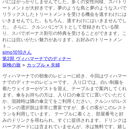
パにはがっかりしませんでした。多くの女性同様、スパトリ
ートメントが大好きです。夢のような島と夢のようなスパで
リラックスしたトリートメントを受ける機会を逃すわけには
いきませんでした。もちろん、逃すわけにはいきませんでし
た。 さらに、クルンバにゲストとして登録されている限
り、スパでボーナス割引の特典を受けることができます。こ
れには抗いがたい魅力があります。お好みのトリートメン
ト...
simo1010
さん
第2部 ヴィハマーナでのディナー
探検の旅
>
カップル • 夫婦
ヴィハマーナでの朝食のレビューに続き、今回はヴィハマー
ナでのディナーのレビューです。 入り口では、白い制服を
着たウェイターがゲストを迎え、テーブルまで案内してくれ
ます。傘をお持ちの方は、入り口の傘立てに置いていただく
か、混雑時は隣の傘立てをご利用ください。クルンバのレス
トランの選択肢は非常に豊富ですが、多くの客がこのレスト
ランを利用しています。 テーブルに着くと、部屋番号と好
みのドリンクを尋ねられ、すぐに提供されます。ドリンクは
ハーフボードには含まれていませんが、水は無料です。嬉し