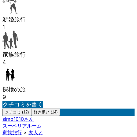
新婚旅行
1
家族旅行
4
探検の旅
9
クチコミを書く
クチコミ (12)
好き嫌い (14)
simo1010
さん
スーペリアルーム
家族旅行
>
友人と