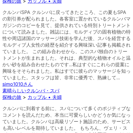
探検の旅
>
カップル • 夫婦
クルンバSPA クルンバに戻ってきたところ、この夏もSPA
の割引券が配られました。各客室に置かれているクルンバマ
ガジンのコピーを見て、提供されている特別トリートメント
について読みました。雑誌には、モルディブの固有植物の特
性や周辺諸国のマッサージ技術を学んだ後、スパを経営する
モルディブ人女性の経歴を紹介する興味深い記事も掲載され
ていました。 この組み合わせから、このスパ独自のトリー
トメントが生まれました。それは、典型的な植物オイルと温
かい砂を組み合わせたものです...私はすぐにこれらの提案に
興味をそそられました。私はすでに彼らのマッサージを知っ
ていました。スタッフは皆、非常に優秀で、熟練して...
simo1010
さん
素晴らしいクルンバ・スパ
探検の旅
>
カップル • 夫婦
クルンバに到着する前に、スパについて多くのポジティブな
コメントを読んだため、本当に可愛らしいかどうか気になっ
ていました。クルンバは高級リゾート施設のため、サービス
も高いレベルを期待していました。 もちろん、ヴェリ・ス