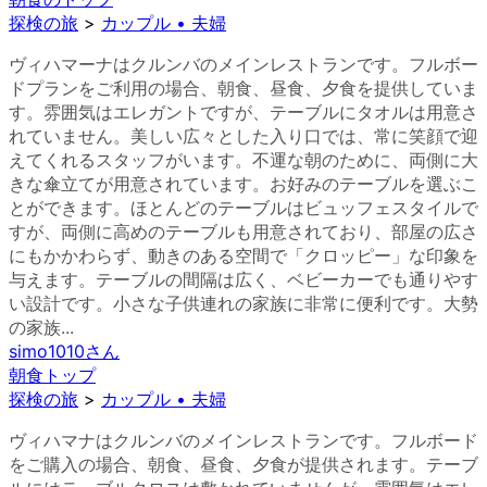
探検の旅
>
カップル • 夫婦
ヴィハマーナはクルンバのメインレストランです。フルボー
ドプランをご利用の場合、朝食、昼食、夕食を提供していま
す。雰囲気はエレガントですが、テーブルにタオルは用意さ
れていません。美しい広々とした入り口では、常に笑顔で迎
えてくれるスタッフがいます。不運な朝のために、両側に大
きな傘立てが用意されています。お好みのテーブルを選ぶこ
とができます。ほとんどのテーブルはビュッフェスタイルで
すが、両側に高めのテーブルも用意されており、部屋の広さ
にもかかわらず、動きのある空間で「クロッピー」な印象を
与えます。テーブルの間隔は広く、ベビーカーでも通りやす
い設計です。小さな子供連れの家族に非常に便利です。大勢
の家族...
simo1010
さん
朝食トップ
探検の旅
>
カップル • 夫婦
ヴィハマナはクルンバのメインレストランです。フルボード
をご購入の場合、朝食、昼食、夕食が提供されます。テーブ