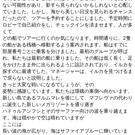
ない可能性があり、影すら見られないかもしれないと心配し
ていました。しかし、海から美しい日没を見られるチャンス
だったので、ツアーを予約することにしました。予定時間に
ロビーで自己紹介をし、チェックインを済ませます。人が多
くて、
どの船でツアーに行くのか気になります。時間通りに、2隻
の船がある桟橋へ移動するよう案内されます。船はすでに
部屋番号ごとに乗客を分けました。最初のグループが呼ば
れ、私たちは最初の船に乗りました。その船は低く長く、足
をかけたまま外に出られるように設計されており、イルカを
探すのに最適でした。マネージャーは、イルカを見つけるま
で戻らないと説明しました。
きっと大変な戦いになるでしょうが、その
姿勢に感謝しています。私たちは環礁の東側へ向かいます。
新しい島であるフルムマレを後にして、マフレヴァの代わり
に誕生した新しいメガリゾートを通り過ぎ
ハドゥルアンフシとそのサーファー向けの波を乗り越えま
す。海は穏やかで空は晴れていますが
ここには
長い波の海が広がり、海はサファイアブルーに輝いていま