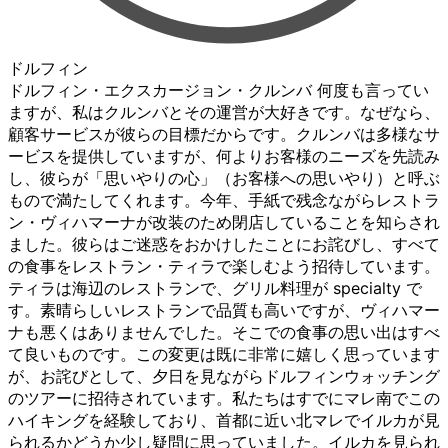
ドルフィン
ドルフィン・エクスカージョン・クルンバ 何度も言ってい
ますが、私はクルンバとその運営が大好きです。なぜなら、
顧客サービスが彼らの目標だからです。クルンバは多様なサ
ービスを提供していますが、何よりお客様のニーズを先読み
し、彼らが「思いやりの心」（お客様への思いやり）と呼ぶ
もので満たしてくれます。今年、手紙で残念ながらレストラ
ン・ヴィハマーナが改装のため閉店していることを知らされ
ました。彼らはご迷惑をおかけしたことにお詫びし、すべて
の食事をレストラン・ティラで楽しむよう招待しています。
ティラは海辺のレストランで、グリル料理が specialty で
す。素晴らしいレストランで品質も高いですが、ヴィハマー
ナも悪くはありませんでした。そこでの食事の思い出はすべ
て良いものです。この変更は既に非常に嬉しく思っています
が、お詫びとして、夕日を見ながらドルフィンウォッチング
のツアーに招待されています。私たちはすでにマレ南でこの
ハイキングを経験しており、首都に近い北マレでイルカが見
られるかどうか少し疑問に思っていました。イルカを見られ