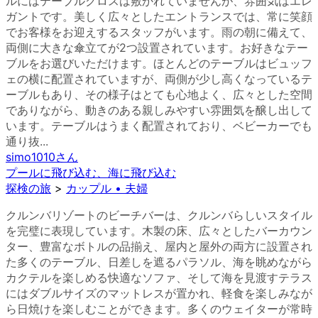
ルにはテーブルクロスは敷かれていませんが、雰囲気はエレ
ガントです。美しく広々としたエントランスでは、常に笑顔
でお客様をお迎えするスタッフがいます。雨の朝に備えて、
両側に大きな傘立てが2つ設置されています。お好きなテー
ブルをお選びいただけます。ほとんどのテーブルはビュッフ
ェの横に配置されていますが、両側が少し高くなっているテ
ーブルもあり、その様子はとても心地よく、広々とした空間
でありながら、動きのある親しみやすい雰囲気を醸し出して
います。テーブルはうまく配置されており、ベビーカーでも
通り抜...
simo1010
さん
プールに飛び込む、海に飛び込む
探検の旅
>
カップル • 夫婦
クルンバリゾートのビーチバーは、クルンバらしいスタイル
を完璧に表現しています。木製の床、広々としたバーカウン
ター、豊富なボトルの品揃え、屋内と屋外の両方に設置され
た多くのテーブル、日差しを遮るパラソル、海を眺めながら
カクテルを楽しめる快適なソファ、そして海を見渡すテラス
にはダブルサイズのマットレスが置かれ、軽食を楽しみなが
ら日焼けを楽しむことができます。多くのウェイターが常時