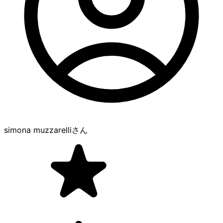
simona muzzarelli
さん