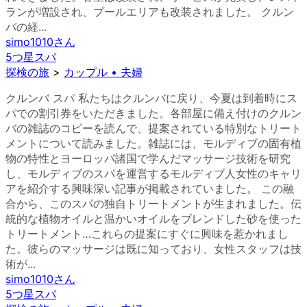
ランが増設され、プールエリアも改装されました。 クルン
バの経...
simo1010
さん
5つ星スパ
探検の旅
>
カップル • 夫婦
クルンバ スパ 私たちはクルンバに戻り、今夏は到着時にス
パでの割引券をいただきました。各部屋に備え付けのクルン
バの雑誌のコピーを読んで、提案されている特別なトリート
メントについて読みました。雑誌には、モルディブの固有植
物の特性とヨーロッパ諸国で学んだマッサージ技術を研究
し、モルディブのスパを運営するモルディブ人女性のキャリ
アを紹介する興味深い記事が掲載されていました。 この融
合から、このスパの独自トリートメントが生まれました。伝
統的な植物オイルと温かいオイルをブレンドした砂を使った
トリートメント…これらの提案にすぐに興味を惹かれまし
た。彼らのマッサージは既に知っており、女性スタッフは技
術が...
simo1010
さん
5つ星スパ