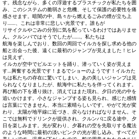
す。残念ながら、多くの浮遊するプラスチックが私たちを囲
み、このシステムの脆弱さと危機、そして保護の必要性を痛
感させます。暗闇の中、島々から燃えるごみの煙が立ち上
り……、これは非常に悲しい光景です。誰もが
リサイクルやごみの分別に気を配っているわけではありませ
ん。クルンバではそうでしたが……。私たちは
航海を楽しんでおり、数回の周回でイルカを探し求める他の
船と出会った後、遠くに最初のジャンプが見えました！ヒレ
は見えず、
イルカが空中でピルエットを踊り、潜っていく姿が見えま
す…興奮する光景です！まるでショーのようです！イルカた
ちは私たちの存在に驚いてしまい、あの美しいジャンプは見
られなくなりましたが、航海中に私たちを伴ってくれます。
再び船の下を通り抜け、消えてはまた現れ、夕日の光の中を
追いかけます。小さなジャンプする姿も見られ、感じた感情
は言葉にできません、本当に素晴らしいです。やがて光が変
わり、太陽が地平線に近づき、戻らなければなりません。そ
こでは無料でドリンクが提供され、クルンバに戻る途中、夕
日を楽しみます。光が変わり、夕暮れの空を先取りする魔法
のような時間に最初の淡いピンクの光が差し込み、すべてが