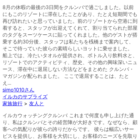
8月の休暇の最後の3日間をクルンバで過ごしました。以前
にもこのリゾートに滞在したことがあり、たとえ短期間でも
再び訪れたいと思っていました。前のリゾートから空港に到
着すると、スタッフが出迎えてくれて、割り当てられた部屋
のタグをスーツケースに貼ってくれました。他のゲストが搭
乗する約30分後、スタッフは私たちを桟橋まで案内して、
そこで待っていた彼らの素晴らしいヨットに乗せました。
船上では、冷たいタオルが提供され、ボトル入り飲料水と、
リゾートでのアクティビティ、歴史、その他の興味深いニュ
ース、滞在中に退屈しない方法などをまとめた クルンバ・
マガジンが配られました。 ここで退屈することは、たと
え...
simo1010
さん
イルカのサプライズ
家族旅行
>
友人と
イルカウォッチングクルンバ これまで何度も申し上げた通
り、私はクルンバとその経営陣が大好きです。なぜなら、顧
客への気配りが彼らの誇りだからです。 彼らは幅広いサー
ビスを提供し、お客様を大切にし、お客様のニーズを先取り