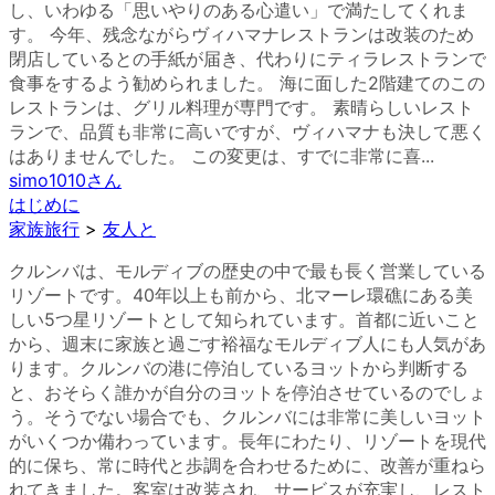
し、いわゆる「思いやりのある心遣い」で満たしてくれま
す。 今年、残念ながらヴィハマナレストランは改装のため
閉店しているとの手紙が届き、代わりにティラレストランで
食事をするよう勧められました。 海に面した2階建てのこの
レストランは、グリル料理が専門です。 素晴らしいレスト
ランで、品質も非常に高いですが、ヴィハマナも決して悪く
はありませんでした。 この変更は、すでに非常に喜...
simo1010
さん
はじめに
家族旅行
>
友人と
クルンバは、モルディブの歴史の中で最も長く営業している
リゾートです。40年以上も前から、北マーレ環礁にある美
しい5つ星リゾートとして知られています。首都に近いこと
から、週末に家族と過ごす裕福なモルディブ人にも人気があ
ります。クルンバの港に停泊しているヨットから判断する
と、おそらく誰かが自分のヨットを停泊させているのでしょ
う。そうでない場合でも、クルンバには非常に美しいヨット
がいくつか備わっています。長年にわたり、リゾートを現代
的に保ち、常に時代と歩調を合わせるために、改善が重ねら
れてきました。客室は改装され、サービスが充実し、レスト