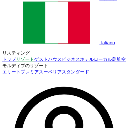
Italiano
リスティング
トップ
リゾート
ゲストハウス
ビジネスホテル
ローカル島
航空
モルディブのリゾート
エリート
プレミア
スーペリア
スタンダード