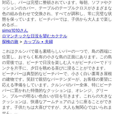
対応し、バーは完璧に整頓されています。毎朝、ソファやク
ッションのカバー、テーブルのテーブルクロスがさまざまな
色の組み合わせで交換され、すべてが調和し、常に完璧な状
態を保っています。ビーチバーでは、子供から大人まで楽し
めるボ...
simo1010
さん
ロマンチックな日没を望むカクテル
探検の旅
>
カップル • 夫婦
これはクルンバで最も素晴らしいバーの一つで、島の西端に
位置し、おそらく私有の小さな島の正面にあります。この島
の背後では、ビーチで日没を楽しむ人々がビーチバーでドリ
ンクを片手に、夕日を眺める喜びに浸ることができます。
ビーチバーは典型的なビーチバーで、小さく白い藁葺き屋根
の建物です。笑顔で親切なバーテンダーが、お客様の要望に
応える準備をしています。クルンバのバー全体、特にビーチ
バーに置かれた特徴的なクッションは、オレンジ、グリー
ン、ブルーの明るい色合いが目を引きます。これらの大きな
クッションは、快適なアームチェアのように座ることができ
ます。子供たちは大喜びですが、大人も無関心ではいられま
せん。...