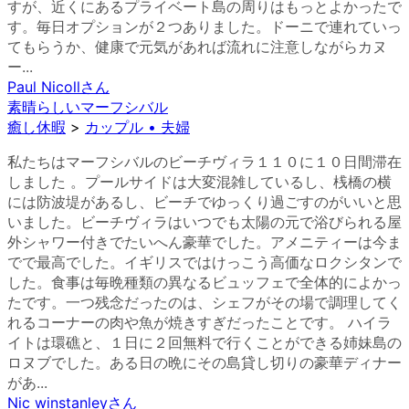
すが、近くにあるプライベート島の周りはもっとよかったで
す。毎日オプションが２つありました。ドーニで連れていっ
てもらうか、健康で元気があれば流れに注意しながらカヌ
ー...
Paul Nicoll
さん
素晴らしいマーフシバル
癒し休暇
>
カップル • 夫婦
私たちはマーフシバルのビーチヴィラ１１０に１０日間滞在
しました 。プールサイドは大変混雑しているし、桟橋の横
には防波堤があるし、ビーチでゆっくり過ごすのがいいと思
いました。ビーチヴィラはいつでも太陽の元で浴びられる屋
外シャワー付きでたいへん豪華でした。アメニティーは今ま
でで最高でした。イギリスではけっこう高価なロクシタンで
した。食事は毎晩種類の異なるビュッフェで全体的によかっ
たです。一つ残念だったのは、シェフがその場で調理してく
れるコーナーの肉や魚が焼きすぎだったことです。 ハイラ
イトは環礁と、１日に２回無料で行くことができる姉妹島の
ロヌブでした。ある日の晩にその島貸し切りの豪華ディナー
があ...
Nic winstanley
さん