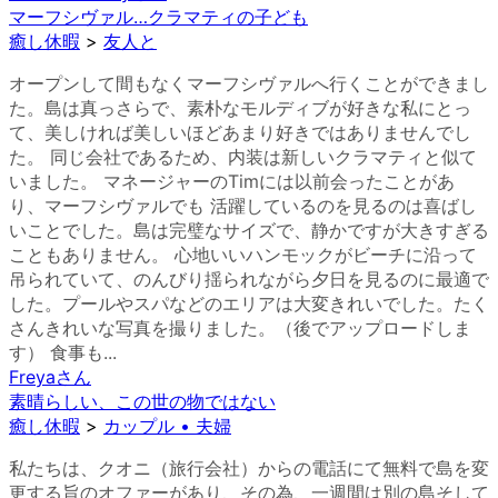
マーフシヴァル…クラマティの子ども
癒し休暇
>
友人と
オープンして間もなくマーフシヴァルへ行くことができまし
た。島は真っさらで、素朴なモルディブが好きな私にとっ
て、美しければ美しいほどあまり好きではありませんでし
た。 同じ会社であるため、内装は新しいクラマティと似て
いました。 マネージャーのTimには以前会ったことがあ
り、マーフシヴァルでも 活躍しているのを見るのは喜ばし
いことでした。島は完璧なサイズで、静かですが大きすぎる
こともありません。 心地いいハンモックがビーチに沿って
吊られていて、のんびり揺られながら夕日を見るのに最適で
した。プールやスパなどのエリアは大変きれいでした。たく
さんきれいな写真を撮りました。（後でアップロードしま
す） 食事も...
Freya
さん
素晴らしい、この世の物ではない
癒し休暇
>
カップル • 夫婦
私たちは、クオニ（旅行会社）からの電話にて無料で島を変
更する旨のオファーがあり、その為、一週間は別の島そして