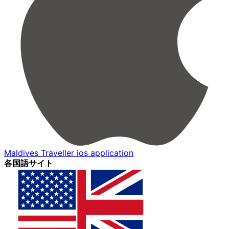
Maldives Traveller ios application
各国語サイト