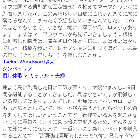
ィブに関する典型的な固定観念）を抱えてマーフシヴァルに
到着しましたが、この素晴らしい自然にこれほどまでに恋に
落ちるなんて、まったく予想もしていませんでした。 この
島はとても小さく、小さな土地に、双子の島、ロヌボがあり
ます！まずはマーフシヴァルから見ていきましょう... 桟橋
に到着した瞬間は、滞在初日全体と同様に、まばゆいばかり
でした。桟橋を歩いて、レセプションに近づくほど、この島
の香り（そう、香りも！）を楽しむことが...
Jackie Woodward
さん
ジンベイザメ
癒し休暇
>
カップル • 夫婦
運よく島に到着した日に天気が変わり、太陽のまぶしい9日
間を堪能することができました。島は小さいですが混雑して
いる感じではありませんでした。部屋は水上バンガローより
もっと広々としていて、唯一不満を言うとしたらベッドの角
を丸くしてほしいということです。夜寝ている人を起こさな
いように電気をつけずに真っ暗の中起きるため、すねをぶつ
けて死にそうになります。一番いいのは新しいベッドを購入
することです。 珊瑚礁は素晴らしかったです。島もそうで