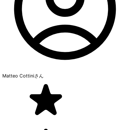
Matteo Cottini
さん