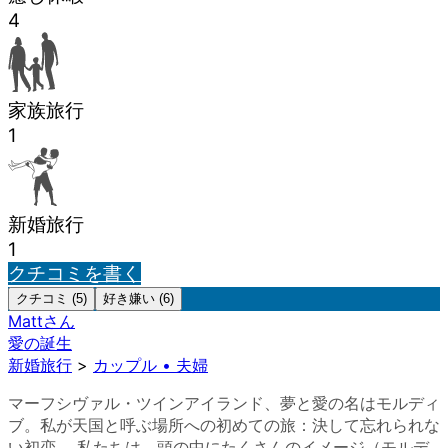
4
家族旅行
1
新婚旅行
1
クチコミを書く
クチコミ (5)
好き嫌い (6)
Matt
さん
愛の誕生
新婚旅行
>
カップル • 夫婦
マーフシヴァル・ツインアイランド、夢と愛の名はモルディ
ブ。私が天国と呼ぶ場所への初めての旅：決して忘れられな
い初恋。 私たちは、頭の中にたくさんのイメージ（モルデ