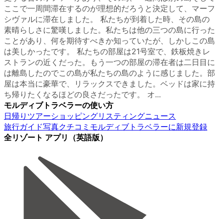
ここで一周間滞在するのが理想的だろうと決定して、マーフ
シヴァルに滞在しました。 私たちが到着した時、その島の
素晴らしさに驚嘆しました。私たちは他の三つの島に行った
ことがあり、何を期待すべきか知っていたが、しかしこの島
は美しかったです。 私たちの部屋は21号室で、鉄板焼きレ
ストランの近くだった。もう一つの部屋の滞在者は二日目に
は離島したのでこの島が私たちの島のように感じました。部
屋は本当に豪華で、リラックスできました。ベッドは家に持
ち帰りたくなるほどの良さだったです。 オ...
モルディブトラベラーの使い方
日帰りツアー
ショッピング
リスティング
ニュース
旅行ガイド
写真
クチコミ
モルディブトラベラーに新規登録
全リゾート アプリ（英語版）