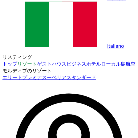
Italiano
リスティング
トップ
リゾート
ゲストハウス
ビジネスホテル
ローカル島
航空
モルディブのリゾート
エリート
プレミア
スーペリア
スタンダード