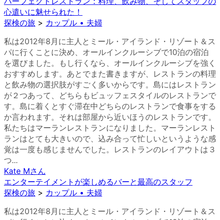
パーフェクトレストラン：料理、飲み物、そしてスタッフの
心遣いに魅せられた！
探検の旅
>
カップル • 夫婦
私は2012年8月に主人とミール・アイランド・リゾート＆ス
パに行くことに決め、オールインクルーシブで10泊の宿泊
を選びました。もし行くなら、オールインクルーシブを強く
おすすめします。あとでまた書きますが、レストランの料理
と飲み物の選択肢がすごく多いからです。島にはレストラン
が２つあって、どちらもビュッフェスタイルのレストランで
す。島に着くとすぐ滞在中どちらのレストランで食事をする
か言われます。それは部屋から近いほうのレストランです。
私たちはマーランレストランになりました。マーランレスト
ランはとても大きいので、込み合って忙しいというような感
覚は一度も感じませんでした。レストランのレイアウトは３
つ...
Kate M
さん
エンターテイメントが楽しめるバーと最高のスタッフ
探検の旅
>
カップル • 夫婦
私は2012年8月に主人とミール・アイランド・リゾート＆ス