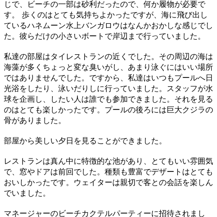
じで、ビーチの一部は砂利だったので、何か履物が必要で
す。 歩くのはとても気持ちよかったですが、海に飛び出し
ているハネムーン水上バンガロウはなんかおかしな感じでし
た。彼らだけの小さいボートで岸辺まで行っていました。
私達の部屋はタイレストランの近くでした。その周辺の海は
海藻が多くちょっと変な臭いがし、あまり泳ぐにはいい場所
ではありませんでした。ですから、私達はいつもプールへ日
光浴をしたり、泳いだりしに行っていました。スタッフが水
球を企画し、したい人は誰でも参加できました。それを見る
のはとても楽しかったです。プールの後ろには巨大クジラの
骨がありました。
部屋から美しい夕日を見ることができました。
レストランは真ん中に特徴的な池があり、とてもいい雰囲気
で、窓やドアは前回でした。種類も豊富でデザートはとても
おいしかったです。ウェイターは親切で客との会話を楽しん
でいました。
マネージャーのビーチカクテルパーティーに招待されまし