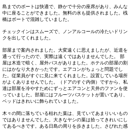
島までのボートは快適で、静かで十分の座席があり、みんな
中に座ることができました。無料の水も提供されました。桟
橋はボートで混雑していました。
チェックインはスムーズで、ノンアルコールの冷たいドリン
クを出してくれました。
部屋まで案内されました。大変遠くに思えましたが、近道を
通って行ったので、実際は遠くではありませんでした。 部
屋は木造で暗く、屋外バスがありました。ホテルの部屋の割
にはかなり大きかったです。エアコンがちょっと問題でし
た。従業員がすぐに見に来てくれました。設置している場所
がよくありませんでした。（ドアのすぐ内側）ですから、私
達は部屋を冷やすためにずっとエアコンと天井のファンを使
っていました。部屋にはフルーツバスケットが置いてあり、
ベッドはきれいに飾られていました。
木々の間に落ちている枯れた葉は、見ていてあまりいいもの
ではありませんでした。大きなヤシの葉は拾ってきれいにし
てあるべきです。ある日島の周りを歩きました。さびれた感