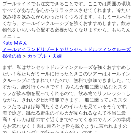
プールサイドでも注文できることです。ここでは周囲の環境
すべてがあなたを心からリラックスさせてくれます。冷たい
飲み物を飲みながらゆったりくつろげます。もしミールへ行
くなら、オールインクルーシブを強くおすすめします。飲み
物代をいちいち心配する必要がなくなりますから。もちろん
メニュ...
Kate M
さん
ミールアイランドリゾートでサンセットドルフィンクルーズ
探検の旅
>
カップル • 夫婦
まず、私はサンセットドルフィンクルーズを強くおすすめし
たい！私たちがミールに行ったときこのツアーはオールイン
クルーシブに含まれていたので、無料で参加できました。で
すから、絶対行くべきです！ みんなが船に乗り込むとスタ
ッフが飲み物を配ってくれるので、飲み物でリフレッシュし
ながら、きれい夕日が堪能できます。 船に乗っているスタ
ッフたちはほぼ毎回たくさんのイルカを見ているそうです。
海で泳ぎ、跳ねる野生のイルカが見られるなんて本当に最
高！イルカは船のすぐ近くまでやってくるのでカメラの準備
をお忘れなく！ 船に乗るとき靴を脱ぐように言われますの
で、安いサンダルで行ったほうがいいですよ。 ...