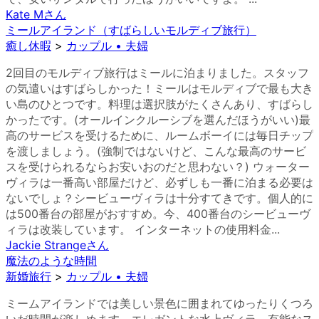
Kate M
さん
ミールアイランド（すばらしいモルディブ旅行）
癒し休暇
>
カップル • 夫婦
2回目のモルディブ旅行はミールに泊まりました。スタッフ
の気遣いはすばらしかった！ミールはモルディブで最も大き
い島のひとつです。料理は選択肢がたくさんあり、すばらし
かったです。(オールインクルーシブを選んだほうがいい)最
高のサービスを受けるために、ルームボーイには毎日チップ
を渡しましょう。(強制ではないけど、こんな最高のサービ
スを受けられるならお安いおのだと思わない？) ウォーター
ヴィラは一番高い部屋だけど、必ずしも一番に泊まる必要は
ないでしょ？シービューヴィラは十分すてきです。個人的に
は500番台の部屋がおすすめ。今、400番台のシービューヴ
ィラは改装しています。 インターネットの使用料金...
Jackie Strange
さん
魔法のような時間
新婚旅行
>
カップル • 夫婦
ミームアイランドでは美しい景色に囲まれてゆったりくつろ