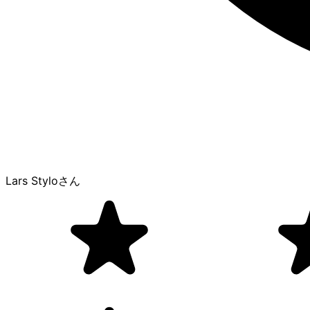
Lars Stylo
さん