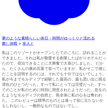
夢のような素晴らしい休日 - 時間がゆっくりと流れる
癒し休暇
>
友人と
私はこのリゾートがオープンしたてのころに、訪れることが
できました。それは私が敬愛する創業したばかりホテルだっ
たので、宿泊できることに大興奮で大喜びしました。 だか
ら、たくさんの褒め言葉で並べていますが、私がそこで感じ
たことを説明するのには、それでも十分ではないでしょう。
私が今までモルディブで経験した最高の、最も思い出に残る
滞在のひとつだった。すべて私にとっては完璧だった.. すべ
てのことが私のために特別に用意されたようだった。息をの
むようなモルディブの自然と、島全体に私の心をは奪われ
た。 このレビューは標準のものとは違って役に立たないか
もしれないし、一般的なものではないでし...