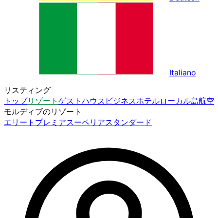
Italiano
リスティング
トップ
リゾート
ゲストハウス
ビジネスホテル
ローカル島
航空
モルディブのリゾート
エリート
プレミア
スーペリア
スタンダード