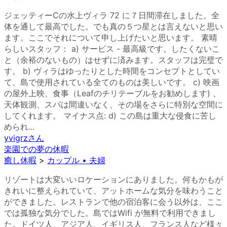
ジェッティーCの水上ヴィラ 72 に７日間滞在しました。全
体を通して最高でした。でも真の５つ星とは言えないと思い
ます。ここでそれについて申し上げたいと思います。 素晴
らしいスタッフ： a) サービス - 最高級です。したくないこ
と（余裕のないもの）はせずに済みます。スタッフは完璧で
す。 b) ヴィラはゆったりとした時間をコンセプトとしてい
て、島で使用されている全てのものは美しいです。 c) 映画
の屋外上映、食事（Leafのチリテーブルをお勧めします) 、
天体観測、スパは間違いなく、その場をさらに特別な空間に
してくれます。 マイナス点: d) この島は重大な侵食に苦し
められ...
yvigrz
さん
楽園での夢の休暇
癒し休暇
>
カップル • 夫婦
リゾートは大変いいロケーションにありました。何もかもが
きれいに整えられていて、アットホームな気分を味わうこと
ができました。レストランで他の宿泊客に会う以外は、ここ
では孤独な気分でした。島ではWifi が無料で利用できまし
た。ドイツ人、アジア人、イギリス人、フランス人など様々