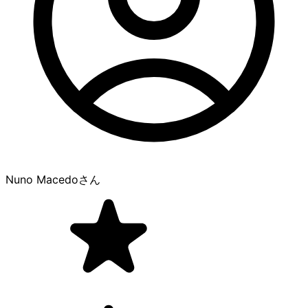
Nuno Macedo
さん