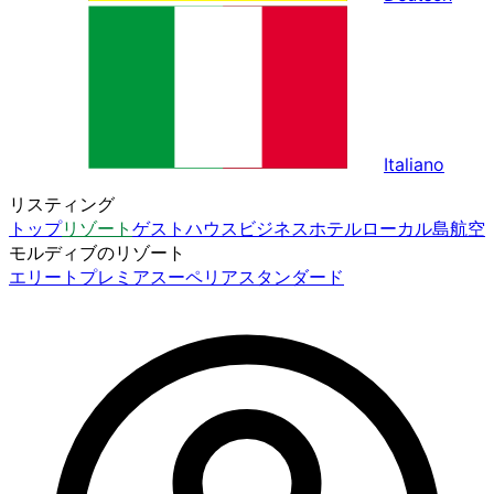
Italiano
リスティング
トップ
リゾート
ゲストハウス
ビジネスホテル
ローカル島
航空
モルディブのリゾート
エリート
プレミア
スーペリア
スタンダード