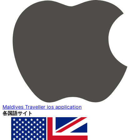
Maldives Traveller ios application
各国語サイト