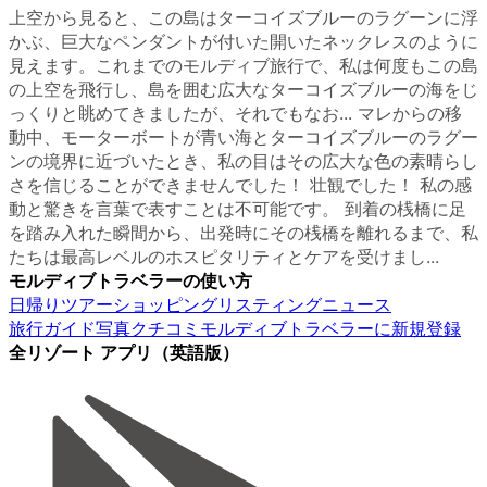
上空から見ると、この島はターコイズブルーのラグーンに浮
かぶ、巨大なペンダントが付いた開いたネックレスのように
見えます。これまでのモルディブ旅行で、私は何度もこの島
の上空を飛行し、島を囲む広大なターコイズブルーの海をじ
っくりと眺めてきましたが、それでもなお... マレからの移
動中、モーターボートが青い海とターコイズブルーのラグー
ンの境界に近づいたとき、私の目はその広大な色の素晴らし
さを信じることができませんでした！ 壮観でした！ 私の感
動と驚きを言葉で表すことは不可能です。 到着の桟橋に足
を踏み入れた瞬間から、出発時にその桟橋を離れるまで、私
たちは最高レベルのホスピタリティとケアを受けまし...
モルディブトラベラーの使い方
日帰りツアー
ショッピング
リスティング
ニュース
旅行ガイド
写真
クチコミ
モルディブトラベラーに新規登録
全リゾート アプリ（英語版）