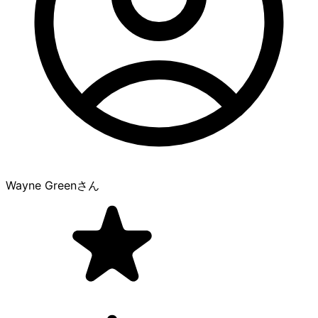
Wayne Green
さん