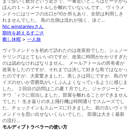
まで歩いて数分という近さで、一番近いところはビーチから
ほんの１～３メートルしか離れていないんです。 ヴィラメ
ンドゥにはリーフの出口が10か所もあり、全部は利用しき
れませんでした。 島の北側は流れが強く、泳ぐ...
Nic winstanley
さん
期待を超えるすごさ
癒し休暇
>
一人旅
ヴィラメンドゥを初めて訪れたのは改装前でした。シュノー
ケリングはとてもいいのですが、改装に時間がかかりすぎた
のは認めなければなりません。 メールアトールの所有者が
改装をしたのですが、それまでは決して好きな島ではなかっ
たのですが、大変驚きました。美しさは同じですが、島のサ
イズのせいか雰囲気がいくぶんよくなっているように感じま
した。 ２回目の訪問はこの夏７月でした。ジャグジービー
チウ゛ィラに宿泊しました。部屋を離れることができません
でした！ 生き返りの水上飛行機は時間通りでスムーズでし
た。チェックインもスムーズに行きました。前の古いヴィラ
メンドゥを思い出せないくらいでした。 部屋は大きく最新
の流行...
モルディブトラベラーの使い方