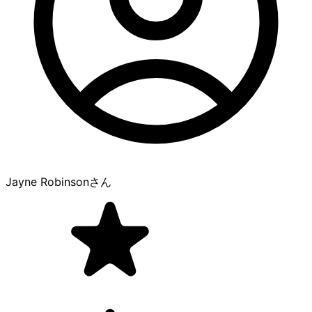
Jayne Robinson
さん