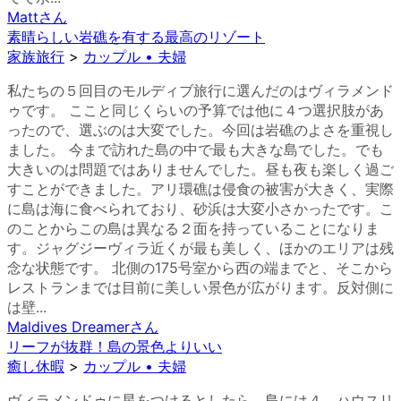
Matt
さん
素晴らしい岩礁を有する最高のリゾート
家族旅行
>
カップル • 夫婦
私たちの５回目のモルディブ旅行に選んだのはヴィラメンド
ゥです。 ここと同じくらいの予算では他に４つ選択肢があ
ったので、選ぶのは大変でした。今回は岩礁のよさを重視し
ました。 今まで訪れた島の中で最も大きな島でした。でも
大きいのは問題ではありませんでした。昼も夜も楽しく過ご
すことができました。アリ環礁は侵食の被害が大きく、実際
に島は海に食べられており、砂浜は大変小さかったです。こ
のことからこの島は異なる２面を持っていることになりま
す。ジャグジーヴィラ近くが最も美しく、ほかのエリアは残
念な状態です。 北側の175号室から西の端までと、そこから
レストランまでは目前に美しい景色が広がります。反対側に
は壁...
Maldives Dreamer
さん
リーフが抜群！島の景色よりいい
癒し休暇
>
カップル • 夫婦
ヴィラメンドゥに星をつけるとしたら、島には４、ハウスリ