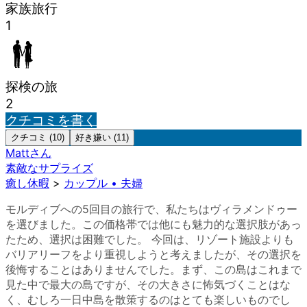
家族旅行
1
探検の旅
2
クチコミを書く
クチコミ (10)
好き嫌い (11)
Matt
さん
素敵なサプライズ
癒し休暇
>
カップル • 夫婦
モルディブへの5回目の旅行で、私たちはヴィラメンドゥー
を選びました。この価格帯では他にも魅力的な選択肢があっ
たため、選択は困難でした。 今回は、リゾート施設よりも
バリアリーフをより重視しようと考えましたが、その選択を
後悔することはありませんでした。まず、この島はこれまで
見た中で最大の島ですが、その大きさに怖気づくことはな
く、むしろ一日中島を散策するのはとても楽しいものでし