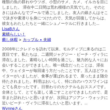
種類の魚の群れやウツボ、小型のサメ、カメ、イルカを目に
しました。 滞在中二日間は荒れ模様の天気でした。そのと
きにはみんなでプールで過ごしました。友人の娘さんはそこ
で泳ぎや素潜りを身につけたので、天気が回復してからは、
彼女もわたしたちと一緒にシュノーケルに行きました...
LisaB
さん
素晴らしい！
癒し休暇
>
カップル • 夫婦
2008年にクレドゥを訪れて以来、モルディブに来るのは二
度目です。私たちは、二週間ジャグジー・ビーチ・ヴィラに
滞在しました。素晴らしい時間を過ごし、魅力的な人々にお
会いすることができました。唯一残念だったことは、滞在
中、ウェイターが毎回違う方だったことです。五人ほどウェ
イターがいましたが、食事が運ばれるまで、座ったまま随分
待たされました。料理はおいしく、特に白のハウスワインは
とても良かったです。日替わりのカクテルもおススメです。
全体として、とても楽しく過ごすことができましたので、是
非また訪れたいと思いますが、次回はアジアン・ウォックに
近いビーチ・ヴィラに滞在したいと思います。...
Wynne
さん