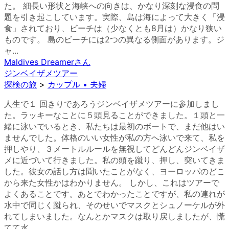
た。 細長い形状と海峡への向きは、かなり深刻な浸食の問
題を引き起こしています。実際、島は海によって大きく「浸
食」されており、ビーチは（少なくとも8月は）かなり狭い
ものです。 島のビーチには2つの異なる側面があります。ジ
ャ...
Maldives Dreamer
さん
ジンベイザメツアー
探検の旅
>
カップル • 夫婦
人生で１ 回きりであろうジンベイザメツアーに参加しまし
た。ラッキーなことに５頭見ることができました。１頭と一
緒に泳いでいるとき、私たちは最初のボートで、まだ他はい
ませんでした。体格のいい女性が私の方へ泳いで来て、私を
押しやり、３メートルルールを無視してどんどんジンベイザ
メに近づいて行きました。私の頭を蹴り、押し、突いてきま
した。彼女の話し方は聞いたことがなく、ヨーロッパのどこ
から来た女性かはわかりません。 しかし、これはツアーで
よくあることです。あとでわかったことですが、私の連れが
水中で同じく蹴られ、そのせいでマスクとシュノーケルが外
れてしまいました。なんとかマスクは取り戻しましたが、慌
てて水...