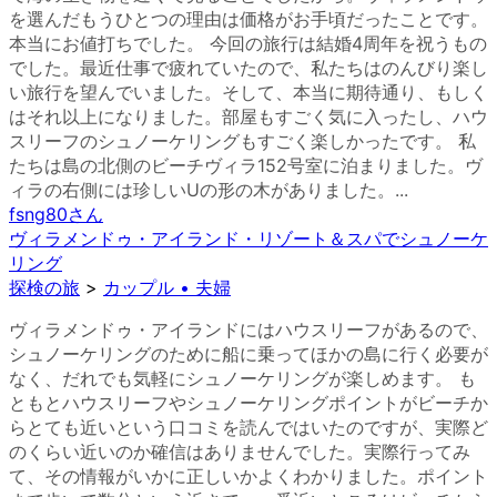
を選んだもうひとつの理由は価格がお手頃だったことです。
本当にお値打ちでした。 今回の旅行は結婚4周年を祝うもの
でした。最近仕事で疲れていたので、私たちはのんびり楽し
い旅行を望んでいました。そして、本当に期待通り、もしく
はそれ以上になりました。部屋もすごく気に入ったし、ハウ
スリーフのシュノーケリングもすごく楽しかったです。 私
たちは島の北側のビーチヴィラ152号室に泊まりました。ヴ
ィラの右側には珍しいUの形の木がありました。...
fsng80
さん
ヴィラメンドゥ・アイランド・リゾート＆スパでシュノーケ
リング
探検の旅
>
カップル • 夫婦
ヴィラメンドゥ・アイランドにはハウスリーフがあるので、
シュノーケリングのために船に乗ってほかの島に行く必要が
なく、だれでも気軽にシュノーケリングが楽しめます。 も
ともとハウスリーフやシュノーケリングポイントがビーチか
らとても近いという口コミを読んではいたのですが、実際ど
のくらい近いのか確信はありませんでした。実際行ってみ
て、その情報がいかに正しいかよくわかりました。ポイント