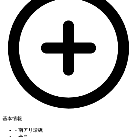
基本情報
- 南アリ環礁
- 全島