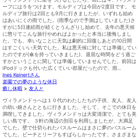
ーフには５をつけます。モルディブは今回が2度目です。 モ
ルディブ旅行は2回とも9月に行きましたが、いずれも始め
はあいにくの雨でした。(雨季なので予測はしていました)さ
すがに5日連続雨が続くとうんざりし始めて、去年の悪天候
に懲りてこんな旅行やめればよかったと本当に後悔しまし
た。でも、幸いなことに天気は劇的に回復しあとの10日間
はすごくいい天気でした。私は悪天候に対しては準備してい
たのですが(傘を持っていきました)、退屈な時間をどう過ご
すかということに関しては準備していませんでした。前回は
iPodドックも付いた広くていい部屋だったので、雨...
Ines Keinert
さん
楽園での夢のような休日
癒し休暇
>
友人と
ヴィラメンドゥへは１０代のわたしたちの子供、友人、友人
の幼い娘さんとともに行きました。そして、そこでの休日を
満喫してきました。ヴィラメンドゥは大変清潔で、とても美
しい島です。 ３軒の海辺の別荘を利用しましたが、大満足
でした。壁で仕切られたバスルームはまさに夢のバスルーム
でした。ビーチとリーフもすばらしかったです。さまざまな