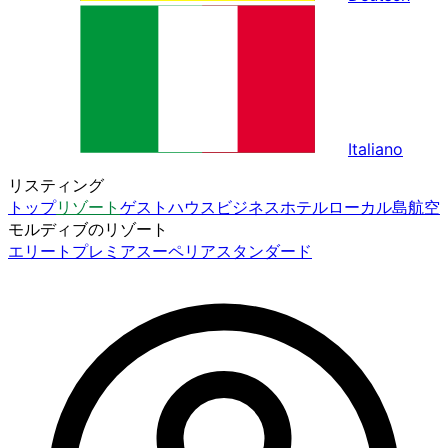
Italiano
リスティング
トップ
リゾート
ゲストハウス
ビジネスホテル
ローカル島
航空
モルディブのリゾート
エリート
プレミア
スーペリア
スタンダード