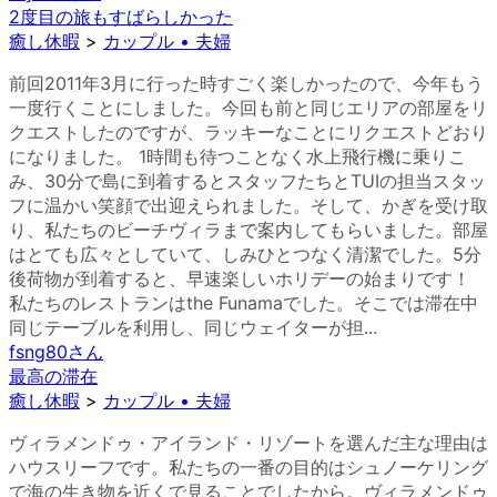
2度目の旅もすばらしかった
癒し休暇
>
カップル • 夫婦
前回2011年3月に行った時すごく楽しかったので、今年もう
一度行くことにしました。今回も前と同じエリアの部屋をリ
クエストしたのですが、ラッキーなことにリクエストどおり
になりました。 1時間も待つことなく水上飛行機に乗りこ
み、30分で島に到着するとスタッフたちとTUIの担当スタッ
フに温かい笑顔で出迎えられました。そして、かぎを受け取
り、私たちのビーチヴィラまで案内してもらいました。部屋
はとても広々としていて、しみひとつなく清潔でした。5分
後荷物が到着すると、早速楽しいホリデーの始まりです！
私たちのレストランはthe Funamaでした。そこでは滞在中
同じテーブルを利用し、同じウェイターが担...
fsng80
さん
最高の滞在
癒し休暇
>
カップル • 夫婦
ヴィラメンドゥ・アイランド・リゾートを選んだ主な理由は
ハウスリーフです。私たちの一番の目的はシュノーケリング
で海の生き物を近くで見ることでしたから。ヴィラメンドゥ