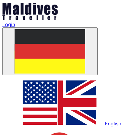
Login
English