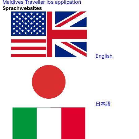
Maldives Traveller ios application
Sprachwebsites
English
日本語