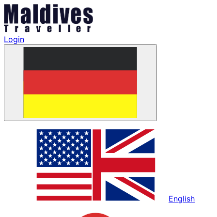
Login
English