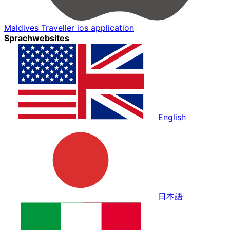
Maldives Traveller ios application
Sprachwebsites
English
日本語