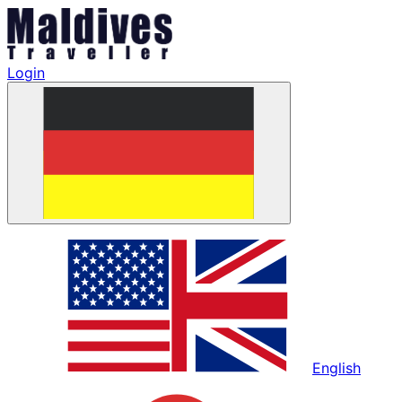
Login
English