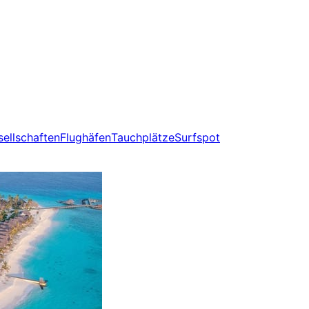
sellschaften
Flughäfen
Tauchplätze
Surfspot