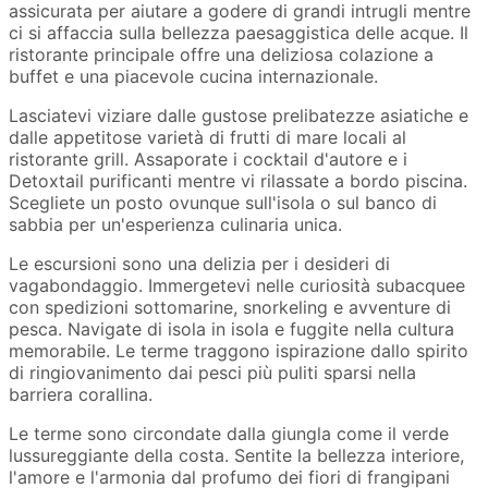
assicurata per aiutare a godere di grandi intrugli mentre
ci si affaccia sulla bellezza paesaggistica delle acque. Il
ristorante principale offre una deliziosa colazione a
buffet e una piacevole cucina internazionale.
Lasciatevi viziare dalle gustose prelibatezze asiatiche e
dalle appetitose varietà di frutti di mare locali al
ristorante grill. Assaporate i cocktail d'autore e i
Detoxtail purificanti mentre vi rilassate a bordo piscina.
Scegliete un posto ovunque sull'isola o sul banco di
sabbia per un'esperienza culinaria unica.
Le escursioni sono una delizia per i desideri di
vagabondaggio. Immergetevi nelle curiosità subacquee
con spedizioni sottomarine, snorkeling e avventure di
pesca. Navigate di isola in isola e fuggite nella cultura
memorabile. Le terme traggono ispirazione dallo spirito
di ringiovanimento dai pesci più puliti sparsi nella
barriera corallina.
Le terme sono circondate dalla giungla come il verde
lussureggiante della costa. Sentite la bellezza interiore,
l'amore e l'armonia dal profumo dei fiori di frangipani