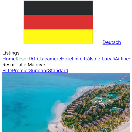
Deutsch
Listings
Home
Resort
Affittacamere
Hotel in città
Isole Locali
Airlines
Resort alle Maldive
Elite
Premier
Superior
Standard