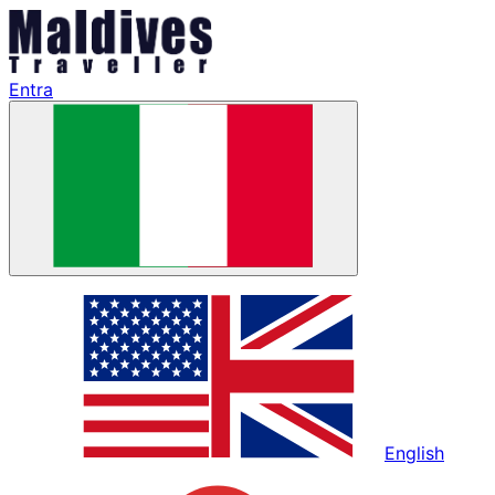
Entra
English