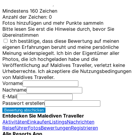
Mindestens 160 Zeichen
Anzahl der Zeichen:
0
Fotos hinzufügen und mehr Punkte sammeln
Bitte lesen Sie erst die Hinweise durch, bevor Sie
übereinstimmen
Ich bestätige, dass diese Bewertung auf meinen
eigenen Erfahrungen beruht und meine persönliche
Meinung widerspiegelt. Ich bin der Eigentümer aller
Photos, die ich hochgeladen habe und die
Veröffentlichung auf Maldives Traveller, verletzt keine
Urheberrechte. Ich akzeptiere die Nutzungsbedingungen
von Maldives Traveller.
Vorname
Nachname
E-Mail
Passwort erstellen
Bewertung abschicken
Entdecken Sie Malediven Traveller
Aktivitäten
Einkaufen
Listings
Nachrichten
Reiseführer
Fotos
Bewertungen
Registrieren
Alle Resorts App