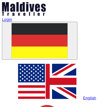
Login
English