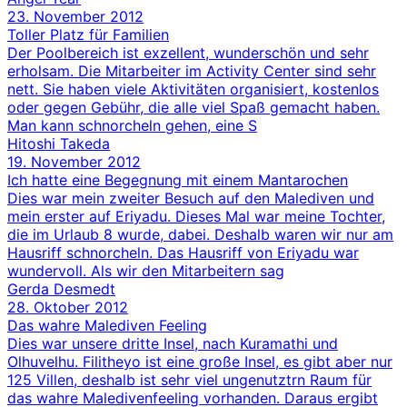
23. November 2012
Toller Platz für Familien
Der Poolbereich ist exzellent, wunderschön und sehr
erholsam. Die Mitarbeiter im Activity Center sind sehr
nett. Sie haben viele Aktivitäten organisiert, kostenlos
oder gegen Gebühr, die alle viel Spaß gemacht haben.
Man kann schnorcheln gehen, eine S
Hitoshi Takeda
19. November 2012
Ich hatte eine Begegnung mit einem Mantarochen
Dies war mein zweiter Besuch auf den Malediven und
mein erster auf Eriyadu. Dieses Mal war meine Tochter,
die im Urlaub 8 wurde, dabei. Deshalb waren wir nur am
Hausriff schnorcheln. Das Hausriff von Eriyadu war
wundervoll. Als wir den Mitarbeitern sag
Gerda Desmedt
28. Oktober 2012
Das wahre Malediven Feeling
Dies war unsere dritte Insel, nach Kuramathi und
Olhuvelhu. Filitheyo ist eine große Insel, es gibt aber nur
125 Villen, deshalb ist sehr viel ungenutztrn Raum für
das wahre Maledivenfeeling vorhanden. Daraus ergibt