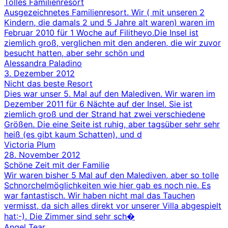
Tolles Familienresort
Ausgezeichnetes Familienresort. Wir ( mit unseren 2
Kindern, die damals 2 und 5 Jahre alt waren) waren im
Februar 2010 für 1 Woche auf Filitheyo.Die Insel ist
ziemlich groß, verglichen mit den anderen, die wir zuvor
besucht hatten, aber sehr schön und
Alessandra Paladino
3. Dezember 2012
Nicht das beste Resort
Dies war unser 5. Mal auf den Malediven. Wir waren im
Dezember 2011 für 6 Nächte auf der Insel. Sie ist
ziemlich groß und der Strand hat zwei verschiedene
Größen. Die eine Seite ist ruhig, aber tagsüber sehr sehr
heiß (es gibt kaum Schatten), und d
Victoria Plum
28. November 2012
Schöne Zeit mit der Familie
Wir waren bisher 5 Mal auf den Malediven, aber so tolle
Schnorchelmöglichkeiten wie hier gab es noch nie. Es
war fantastisch. Wir haben nicht mal das Tauchen
vermisst, da sich alles direkt vor unserer Villa abgespielt
hat:-). Die Zimmer sind sehr sch�
Angel Tear