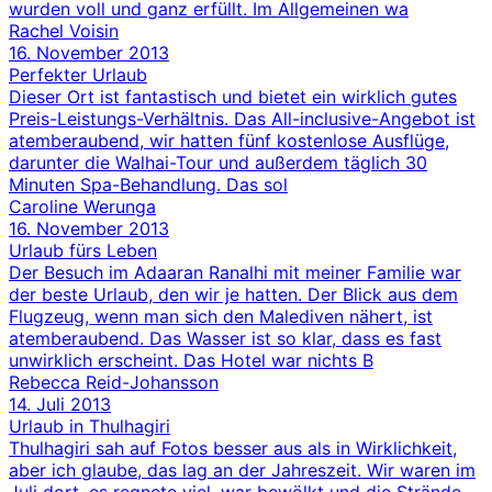
wurden voll und ganz erfüllt. Im Allgemeinen wa
Rachel Voisin
16. November 2013
Perfekter Urlaub
Dieser Ort ist fantastisch und bietet ein wirklich gutes
Preis-Leistungs-Verhältnis. Das All-inclusive-Angebot ist
atemberaubend, wir hatten fünf kostenlose Ausflüge,
darunter die Walhai-Tour und außerdem täglich 30
Minuten Spa-Behandlung. Das sol
Caroline Werunga
16. November 2013
Urlaub fürs Leben
Der Besuch im Adaaran Ranalhi mit meiner Familie war
der beste Urlaub, den wir je hatten. Der Blick aus dem
Flugzeug, wenn man sich den Malediven nähert, ist
atemberaubend. Das Wasser ist so klar, dass es fast
unwirklich erscheint. Das Hotel war nichts B
Rebecca Reid-Johansson
14. Juli 2013
Urlaub in Thulhagiri
Thulhagiri sah auf Fotos besser aus als in Wirklichkeit,
aber ich glaube, das lag an der Jahreszeit. Wir waren im