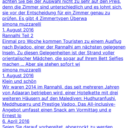
achten Sie bei der Auswahl nicht zu sehr auf den Preis,
denn die Zimmer sind unterschiedlich und es lohnt sich,
sie vor der Entscheidung für ein Zimmer genau zu
prüfen. Es gibt 4 Zimmertypen Überwa
simona muzzarelli
1. August 2016
Rannalhi Teil 2
Einmal pro Woche kommen Touristen zu einem Ausflug
nach Byiadoo, einer der Rannalhi am nächsten gelegenen
Inseln. Zu diesen Gelegenheiten ist der Strand voller
orientalischer Mädchen, die sogar auf Ihrem Bett Selfies
machen ... Aber sie stehen sofort wi
simona muzzarelli
1. August 2016
Klein und schön
Wir waren 2014 im Rannahli, das seit mehreren Jahren
von Adaaran betrieben wird, einer Hotelkette mit drei
weiteren Häusern auf den Malediven: Hudhuranfushi,
Meddhuparru und Prestige Vadoo. Das All-inclusive-
Angebot umfasst einen Snack am Vormittag und e
Ernest Ip
6. April 2016
Seien Sie darauf vorbereitet, abgezockt zu werden