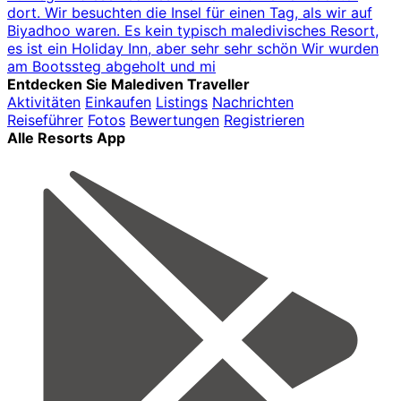
dort. Wir besuchten die Insel für einen Tag, als wir auf
Biyadhoo waren. Es kein typisch maledivisches Resort,
es ist ein Holiday Inn, aber sehr sehr schön Wir wurden
am Bootssteg abgeholt und mi
Entdecken Sie Malediven Traveller
Aktivitäten
Einkaufen
Listings
Nachrichten
Reiseführer
Fotos
Bewertungen
Registrieren
Alle Resorts App