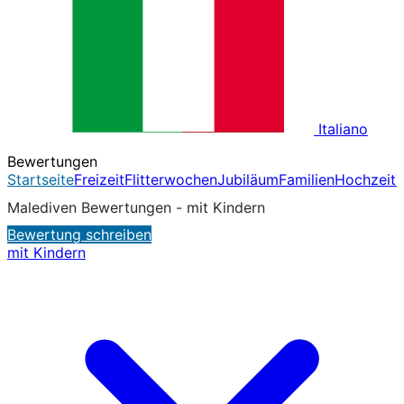
Italiano
Bewertungen
Startseite
Freizeit
Flitterwochen
Jubiläum
Familien
Hochzeit
T
Malediven Bewertungen - mit Kindern
Bewertung schreiben
mit Kindern