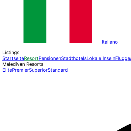
Italiano
Listings
Startseite
Resort
Pensionen
Stadthotels
Lokale Inseln
Flugge
Malediven Resorts
Elite
Premier
Superior
Standard