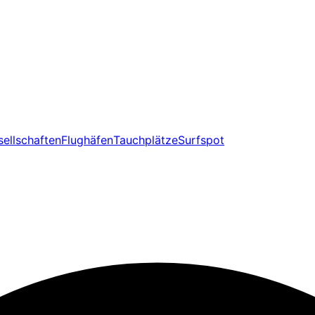
sellschaften
Flughäfen
Tauchplätze
Surfspot