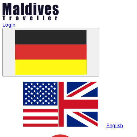
Login
English