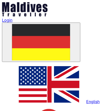
Login
English