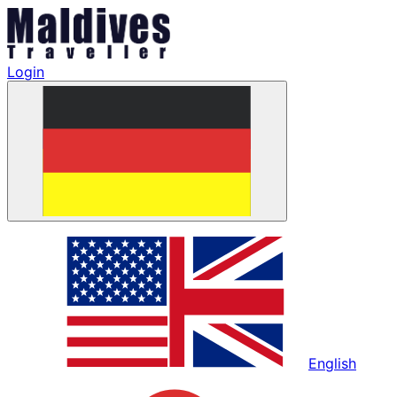
Login
English