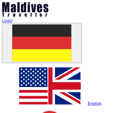
Login
English