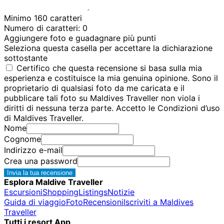
Minimo 160 caratteri
Numero di caratteri:
0
Aggiungere foto e guadagnare più punti
Seleziona questa casella per accettare la dichiarazione
sottostante
Certifico che questa recensione si basa sulla mia
esperienza e costituisce la mia genuina opinione. Sono il
proprietario di qualsiasi foto da me caricata e il
pubblicare tali foto su Maldives Traveller non viola i
diritti di nessuna terza parte. Accetto le Condizioni d’uso
di Maldives Traveller.
Nome
Cognome
Indirizzo e-mail
Crea una password
Invia la tua recensione
Esplora Maldive Traveller
Escursioni
Shopping
Listings
Notizie
Guida di viaggio
Foto
Recensioni
Iscriviti a Maldives
Traveller
Tutti i resort App