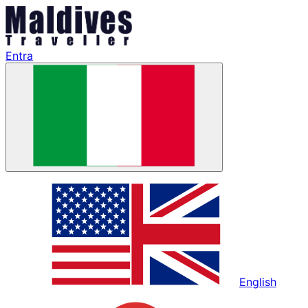
Entra
English