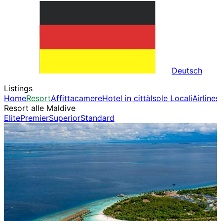
Deutsch
Listings
Home
Resort
Affittacamere
Hotel in città
Isole Locali
Airlines
Resort alle Maldive
Elite
Premier
Superior
Standard