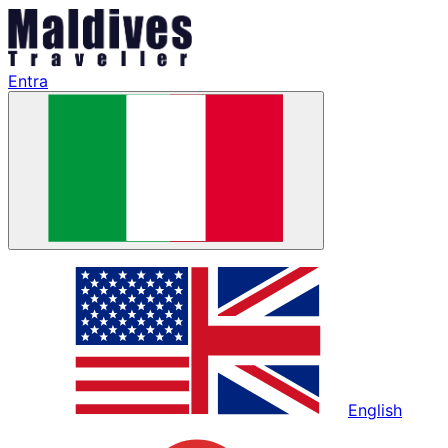
Entra
English