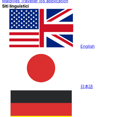
Maldives Traveller ios application
Siti linguistici
English
日本語