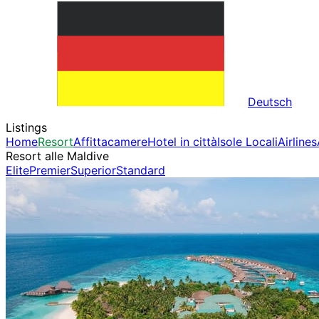
Deutsch
Listings
Home
Resort
Affittacamere
Hotel in città
Isole Locali
Airlines
Resort alle Maldive
Elite
Premier
Superior
Standard