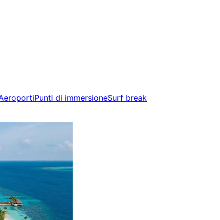
Aeroporti
Punti di immersione
Surf break