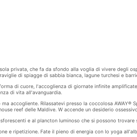
isola privata, che fa da sfondo alla voglia di vivere degli o
aviglie di spiagge di sabbia bianca, lagune turchesi e barri
orma di cuore, l'accoglienza di giornate infinite amplificat
nza di vita all'avanguardia.
 ma accogliente. Rilassatevi presso la coccolosa AWAY® 
ior house reef delle Maldive. W accende un desiderio ossessi
sforescenti e al plancton luminoso che si possono trovare sul
 e ripetizione. Fate il pieno di energia con lo yoga all'alba 