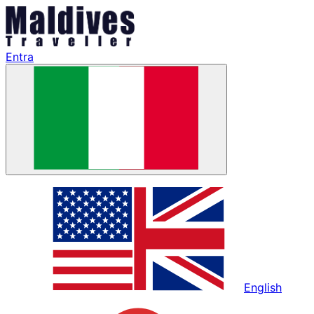
Entra
English