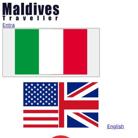
Entra
English