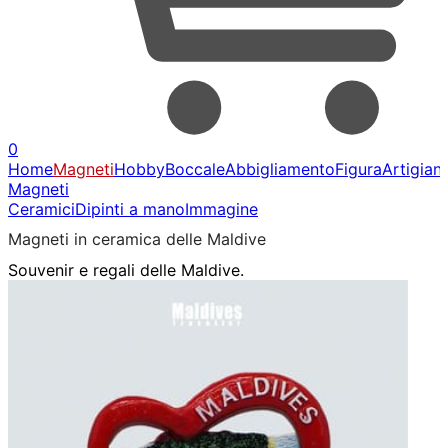
0
Home
Magneti
Hobby
Boccale
Abbigliamento
Figura
Artigian
Magneti
Ceramici
Dipinti a mano
Immagine
Magneti in ceramica delle Maldive
Souvenir e regali delle Maldive.