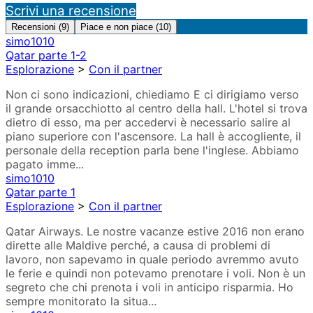
Scrivi una recensione
Recensioni (9)
Piace e non piace (10)
simo1010
Qatar parte 1-2
Esplorazione
>
Con il partner
Non ci sono indicazioni, chiediamo E ci dirigiamo verso
il grande orsacchiotto al centro della hall. L'hotel si trova
dietro di esso, ma per accedervi è necessario salire al
piano superiore con l'ascensore. La hall è accogliente, il
personale della reception parla bene l'inglese. Abbiamo
pagato imme...
simo1010
Qatar parte 1
Esplorazione
>
Con il partner
Qatar Airways. Le nostre vacanze estive 2016 non erano
dirette alle Maldive perché, a causa di problemi di
lavoro, non sapevamo in quale periodo avremmo avuto
le ferie e quindi non potevamo prenotare i voli. Non è un
segreto che chi prenota i voli in anticipo risparmia. Ho
sempre monitorato la situa...