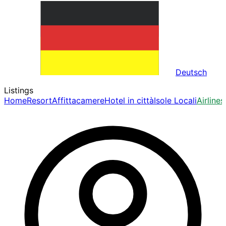
Deutsch
Listings
Home
Resort
Affittacamere
Hotel in città
Isole Locali
Airlines