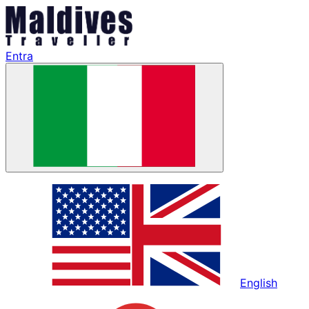
Entra
English