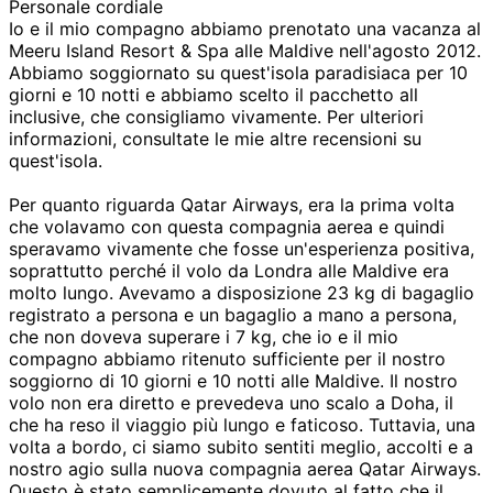
Personale cordiale
Io e il mio compagno abbiamo prenotato una vacanza al
Meeru Island Resort & Spa alle Maldive nell'agosto 2012.
Abbiamo soggiornato su quest'isola paradisiaca per 10
giorni e 10 notti e abbiamo scelto il pacchetto all
inclusive, che consigliamo vivamente. Per ulteriori
informazioni, consultate le mie altre recensioni su
quest'isola.
Per quanto riguarda Qatar Airways, era la prima volta
che volavamo con questa compagnia aerea e quindi
speravamo vivamente che fosse un'esperienza positiva,
soprattutto perché il volo da Londra alle Maldive era
molto lungo. Avevamo a disposizione 23 kg di bagaglio
registrato a persona e un bagaglio a mano a persona,
che non doveva superare i 7 kg, che io e il mio
compagno abbiamo ritenuto sufficiente per il nostro
soggiorno di 10 giorni e 10 notti alle Maldive. Il nostro
volo non era diretto e prevedeva uno scalo a Doha, il
che ha reso il viaggio più lungo e faticoso. Tuttavia, una
volta a bordo, ci siamo subito sentiti meglio, accolti e a
nostro agio sulla nuova compagnia aerea Qatar Airways.
Questo è stato semplicemente dovuto al fatto che il