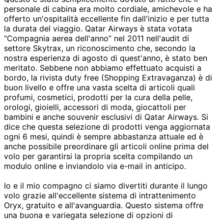
personale di cabina era molto cordiale, amichevole e ha
offerto un'ospitalità eccellente fin dall'inizio e per tutta
la durata del viaggio. Qatar Airways è stata votata
“Compagnia aerea dell'anno” nel 2011 nell'audit di
settore Skytrax, un riconoscimento che, secondo la
nostra esperienza di agosto di quest'anno, è stato ben
meritato. Sebbene non abbiamo effettuato acquisti a
bordo, la rivista duty free (Shopping Extravaganza) è di
buon livello e offre una vasta scelta di articoli quali
profumi, cosmetici, prodotti per la cura della pelle,
orologi, gioielli, accessori di moda, giocattoli per
bambini e anche souvenir esclusivi di Qatar Airways. Si
dice che questa selezione di prodotti venga aggiornata
ogni 6 mesi, quindi è sempre abbastanza attuale ed è
anche possibile preordinare gli articoli online prima del
volo per garantirsi la propria scelta compilando un
modulo online e inviandolo via e-mail in anticipo.
Io e il mio compagno ci siamo divertiti durante il lungo
volo grazie all'eccellente sistema di intrattenimento
Oryx, gratuito e all'avanguardia. Questo sistema offre
una buona e variegata selezione di opzioni di