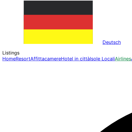
Deutsch
Listings
Home
Resort
Affittacamere
Hotel in città
Isole Locali
Airlines