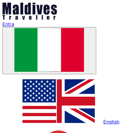
Entra
English