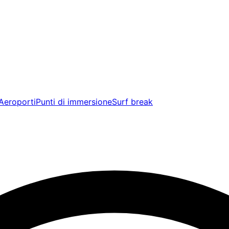
Aeroporti
Punti di immersione
Surf break